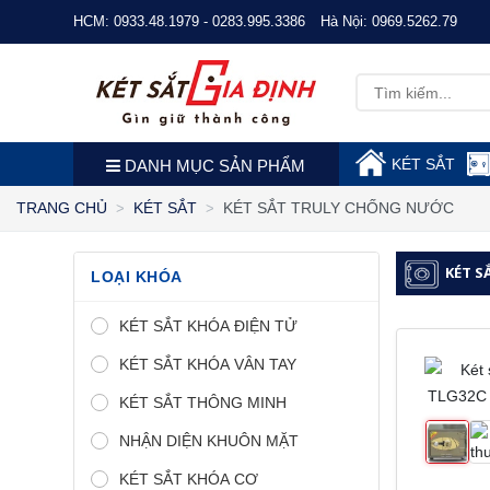
HCM:
0933.48.1979 - 0283.995.3386
Hà Nội:
0969.5262.79
KÉT SẮT
DANH MỤC SẢN PHẨM
KÉT SẮT TRULY CHỐNG NƯỚC
TRANG CHỦ
KÉT SẮT
KÉT S
LOẠI KHÓA
KÉT SẮT KHÓA ĐIỆN TỬ
KÉT SẮT KHÓA VÂN TAY
KÉT SẮT THÔNG MINH
NHẬN DIỆN KHUÔN MẶT
KÉT SẮT KHÓA CƠ