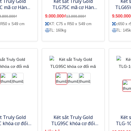
t Truly Gold
Két sắt Truly Gold
Két 
C mã cơ Hàn
TLG75C mã cơ Hàn
TLG65V
Quốc
Quốc
9.000.000₫
9.500.000
9.800.000₫
13.000.000₫
 R50 x S49 cm
KT: C75 x R50 x S49 cm
c650 x r
TL: 160kg
TL: 145
t Truly Gold
Két sắt Truly Gold
Két 
 khóa cơ đổi
TLG95C khóa cơ đổi
TLG-10
mã
mã