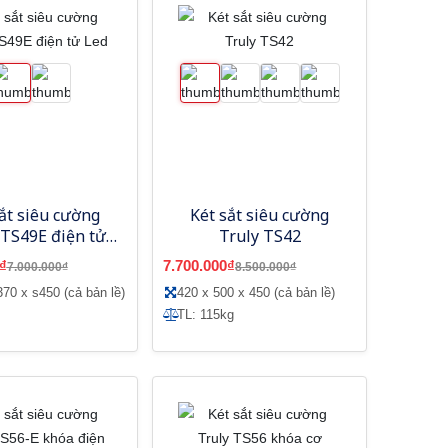
ắt siêu cường
Két sắt siêu cường
 TS49E điện tử
Truly TS42
Led
₫
7.700.000₫
7.000.000₫
8.500.000₫
370 x s450 (cả bản lề)
420 x 500 x 450 (cả bản lề)
TL: 115kg