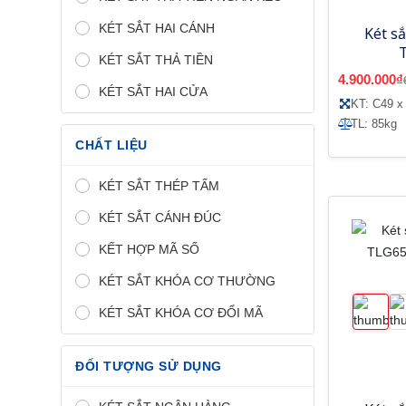
KÉT SẮT HAI CÁNH
Két sắ
KÉT SẮT THẢ TIỀN
4.900.000₫
KÉT SẮT HAI CỬA
KT: C49 x
TL: 85kg
CHẤT LIỆU
KÉT SẮT THÉP TẤM
KÉT SẮT CÁNH ĐÚC
KẾT HỢP MÃ SỐ
KÉT SẮT KHÓA CƠ THƯỜNG
KÉT SẮT KHÓA CƠ ĐỔI MÃ
ĐỐI TƯỢNG SỬ DỤNG