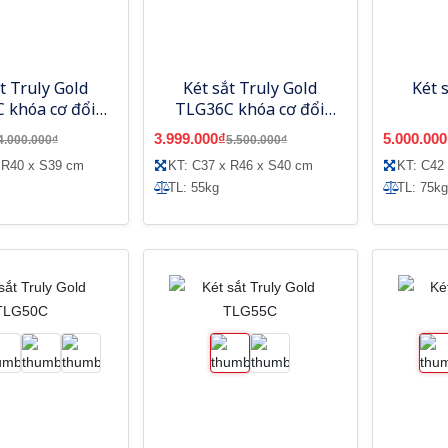
t Truly Gold
Két sắt Truly Gold
Két 
 khóa cơ đổi
TLG36C khóa cơ đổi
mã
mã
3.999.000₫
5.000.000
4.000.000₫
5.500.000₫
 R40 x S39 cm
KT: C37 x R46 x S40 cm
KT: C42
TL: 55kg
TL: 75kg