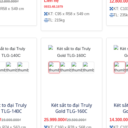
Liên hệ
12.800.00
12.800.000₫
0933.48.1979
 R58 x S49 cm
KT: C10
KT: C95 x R58 x S49 cm
TL: 235
TL: 215kg
 to đại Truly
Két sắt to đại Truly
Két sắ
 TLG-140C
Gold TLG-160C
G
₫
25.999.000₫
14.300.00
19.000.000₫
29.500.000₫
x R74 x S63 cm
KT: C160 x R78 x S68 cm
KT: C10