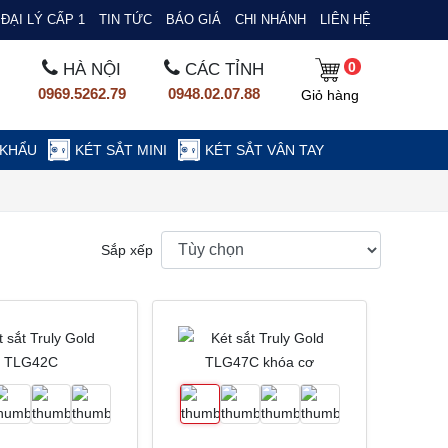
ĐẠI LÝ CẤP 1
TIN TỨC
BÁO GIÁ
CHI NHÁNH
LIÊN HỆ
0
HÀ NỘI
CÁC TỈNH
0969.5262.79
0948.02.07.88
Giỏ hàng
 KHẨU
KÉT SẮT MINI
KÉT SẮT VÂN TAY
Sắp xếp