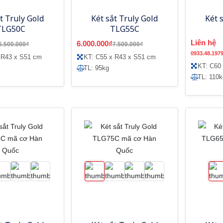
t Truly Gold
Két sắt Truly Gold
Két 
TLG50C
TLG55C
Liên hệ
6.000.000₫
6.500.000₫
7.500.000₫
0933.48.197
 R43 x S51 cm
KT: C55 x R43 x S51 cm
KT: C60
TL: 95kg
TL: 110k