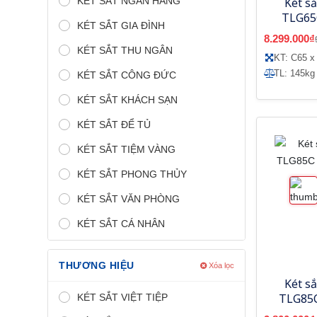
KÉT SẮT NGÂN HÀNG
Két sắ
TLG65
KÉT SẮT GIA ĐÌNH
8.299.000₫
KÉT SẮT THU NGÂN
KT: C65 x
TL: 145kg
KÉT SẮT CÔNG ĐỨC
KÉT SẮT KHÁCH SẠN
KÉT SẮT ĐỂ TỦ
KÉT SẮT TIỆM VÀNG
KÉT SẮT PHONG THỦY
KÉT SẮT VĂN PHÒNG
KÉT SẮT CÁ NHÂN
THƯƠNG HIỆU
Xóa lọc
Két sắ
TLG85C
KÉT SẮT VIỆT TIỆP