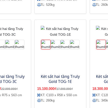
TL: 520kg
TL: 260
hai tầng Truly
Két sắt hai tầng Truly
Két sắ
d TOG-3C
Gold TOG-1E
G
₫
15.100.000₫
18.300.00
22.000.000₫
17.000.000₫
x R75 x S63 cm
KT: C103 x R58 x S50 cm
KT: C12
TL: 260kg
TL: 345