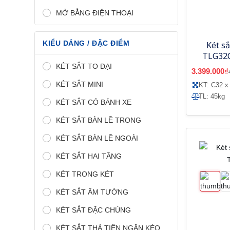
MỞ BẰNG ĐIỆN THOẠI
KIỂU DÁNG / ĐẶC ĐIỂM
Két sắ
TLG32C
KÉT SẮT TO ĐẠI
3.399.000₫
KÉT SẮT MINI
KT: C32 x
TL: 45kg
KÉT SẮT CÓ BÁNH XE
KÉT SẮT BÀN LỀ TRONG
KÉT SẮT BÀN LỀ NGOÀI
KÉT SẮT HAI TẦNG
KÉT TRONG KÉT
KÉT SẮT ÂM TƯỜNG
KÉT SẮT ĐẶC CHỦNG
KÉT SẮT THẢ TIỀN NGĂN KÉO