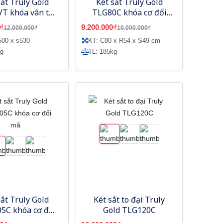
sắt Truly Gold
Két sắt Truly Gold
T khóa vân tay
TLG80C khóa cơ đổi
mã số
mã
₫
9.200.000₫
12.000.000₫
10.000.000₫
500 x s530
KT: C80 x R54 x S49 cm
kg
TL: 185kg
sắt Truly Gold
Két sắt to đại Truly
5C khóa cơ đổi
Gold TLG120C
mã