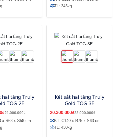
kg
TL: 345kg
t hai tầng Truly
Két sắt hai tầng Truly
old TOG-2E
Gold TOG-3E
0₫
20.300.000₫
21.000.000₫
23.000.000₫
0 x R68 x S58 cm
KT: C140 x R75 x S63 cm
kg
TL: 430kg