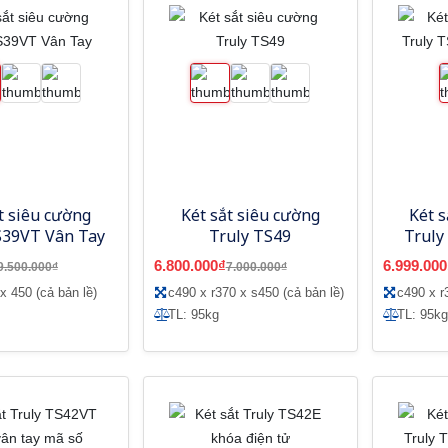
t siêu cường
Két sắt siêu cường
Két s
S39VT Vân Tay
Truly TS49
Truly
6.800.000₫
6.999.000
9.500.000₫
7.000.000₫
x 450 (cả bản lề)
c490 x r370 x s450 (cả bản lề)
c490 x r
TL: 95kg
TL: 95kg