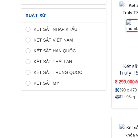
XUẤT XỨ
KÉT SẮT NHẬP KHẨU
KÉT SẮT VIỆT NAM
KÉT SẮT HÀN QUỐC
KÉT SẮT THÁI LAN
Két sắ
Truly T
KÉT SẮT TRUNG QUỐC
8.299.000₫
KÉT SẮT MỸ
390 x 470 
TL: 95kg