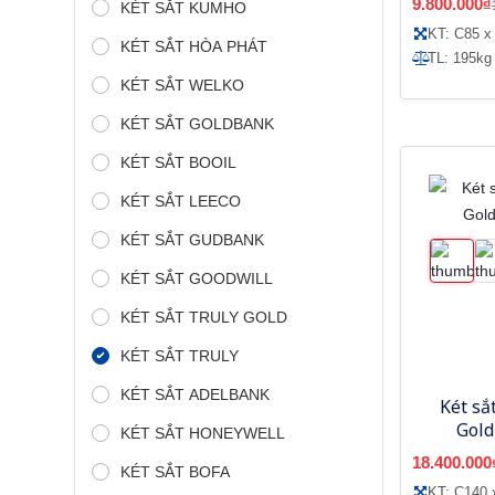
9.800.000₫
KÉT SẮT KUMHO
KT: C85 x
KÉT SẮT HÒA PHÁT
TL: 195kg
KÉT SẮT WELKO
KÉT SẮT GOLDBANK
KÉT SẮT BOOIL
KÉT SẮT LEECO
KÉT SẮT GUDBANK
KÉT SẮT GOODWILL
KÉT SẮT TRULY GOLD
KÉT SẮT TRULY
KÉT SẮT ADELBANK
Két sắt
Gold
KÉT SẮT HONEYWELL
18.400.000
KÉT SẮT BOFA
KT: C140 