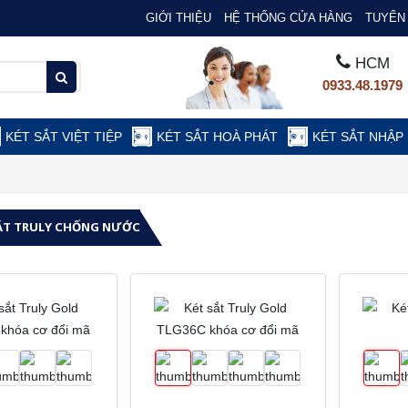
GIỚI THIỆU
HỆ THỐNG CỬA HÀNG
TUYỂN 
HCM
0933.48.1979
KÉT SẮT VIỆT TIỆP
KÉT SẮT HOÀ PHÁT
KÉT SẮT NHẬP
ẮT TRULY CHỐNG NƯỚC