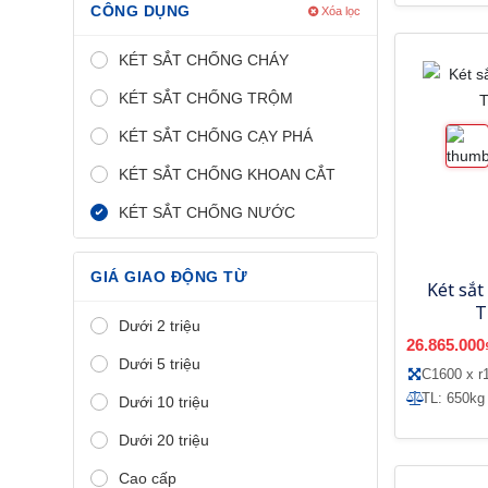
CÔNG DỤNG
Xóa lọc
KÉT SẮT CHỐNG CHÁY
KÉT SẮT CHỐNG TRỘM
KÉT SẮT CHỐNG CẠY PHÁ
KÉT SẮT CHỐNG KHOAN CẮT
KÉT SẮT CHỐNG NƯỚC
GIÁ GIAO ĐỘNG TỪ
Két sắt
T
Dưới 2 triệu
26.865.000
Dưới 5 triệu
C1600 x r
TL: 650kg
Dưới 10 triệu
Dưới 20 triệu
Cao cấp