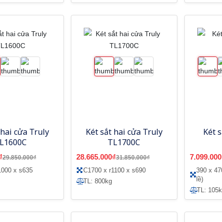
 hai cửa Truly
Két sắt hai cửa Truly
Két 
L1600C
TL1700C
₫
28.665.000₫
7.099.000
29.850.000₫
31.850.000₫
1000 x s635
C1700 x r1100 x s690
390 x 4
lề)
TL: 800kg
TL: 105