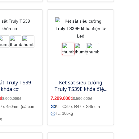
sắt Truly TS39
Két sắt siêu cường
khóa cơ
Truly TS39E khóa điện
tử Led
₫
7.299.000₫
8.000.000₫
8.500.000₫
70 x 450mm (cả bản
KT: C39 x R47 x S45 cm
TL: 105kg
kg