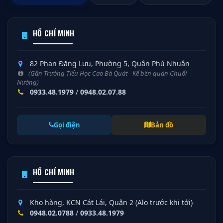
HỒ CHÍ MINH
82 Phan Đăng Lưu, Phường 5, Quận Phú Nhuận
(Gần Trường Tiểu Học Cao Bá Quát - Kế bên quán Chuối
Nướng)
0933.48.1979
/
0948.02.07.88
Gọi điện
Bản đồ
HỒ CHÍ MINH
Kho hàng, KCN Cát Lái, Quận 2 (Alo trước khi tới)
0948.02.0788
/
0933.48.1979