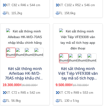
KT: C82 x R46 x S44 cm
KT: C102 x R52 x S46 cm
TL: 115,2kg
TL: 158,6kg
Két sắt thông minh
Két sắt thông minh
Aifeibao HK-M/D-
Việt Tiệp VFE9308 vân
70AS nhập khẩu chính
tay mã số tích hợp
hãng
app điện thoại
19.300.000₫
9.500.000₫
26.000.000₫
10.700.000₫
KT: C72 x R45 x S42 cm
KT: C70 x R49 x S53 cm
TL: 56.8kg
TL: 130 ± 5 kg