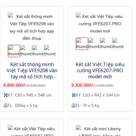
Két sắt thông minh
Két sắt Việt Tiệp siêu
Việt Tiệp VFE9208 vân
cường VFE6207-PRO
tay mã số tích hợp
model mới
app điện thoại
8.800.000₫
9.300.000₫
10.500.000₫
10.500.000₫
KT: C60 x R45 x S46 cm
KT: C63 x R42 x S44 cm
TL: 105kg ± 5 kg
TL: 70 ± 5 kg