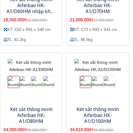
Aifeibao HK-
Aifeibao HK-
A1/D60HM nhập khẩu
A1/D70HM
màu xanh xám
18.300.000₫
21.000.000₫
22.000.000₫
27.000.000₫
KT: C62 x R41 x S40 cm
KT: C73 x R43 x S41 cm
TL: 81.2kg
TL: 96.5kg
Két sắt thông minh
Két sắt thông minh
Aifeibao HK-
Aifeibao HK-
A1/D80HM
A1/D100HM
24.300.000₫
34.610.000₫
30.000.000₫
44.000.000₫