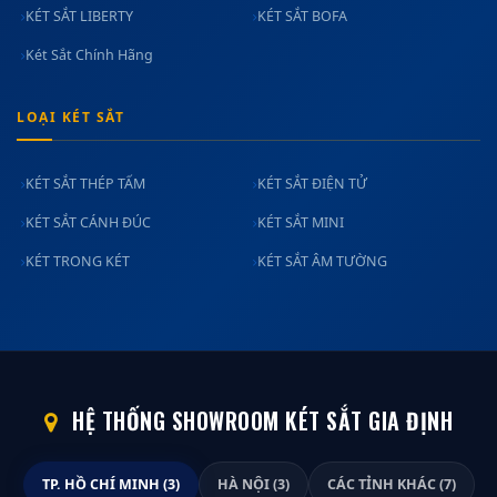
KÉT SẮT LIBERTY
KÉT SẮT BOFA
Két Sắt Chính Hãng
LOẠI KÉT SẮT
KÉT SẮT THÉP TẤM
KÉT SẮT ĐIỆN TỬ
KÉT SẮT CÁNH ĐÚC
KÉT SẮT MINI
KÉT TRONG KÉT
KÉT SẮT ÂM TƯỜNG
HỆ THỐNG SHOWROOM KÉT SẮT GIA ĐỊNH
TP. HỒ CHÍ MINH (3)
HÀ NỘI (3)
CÁC TỈNH KHÁC (7)