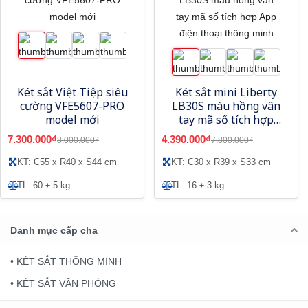
Két sắt Việt Tiệp siêu
Két sắt mini Liberty
cường VFE5607-PRO
LB30S màu hồng vân
model mới
tay mã số tích hợp
App điện thoại thông
7.300.000₫
4.390.000₫
8.000.000₫
7.800.000₫
minh
KT: C55 x R40 x S44 cm
KT: C30 x R39 x S33 cm
TL: 60 ± 5 kg
TL: 16 ± 3 kg
Danh mục cấp cha
• KÉT SẮT THÔNG MINH
• KÉT SẮT VĂN PHÒNG