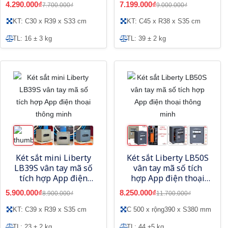
4.290.000₫
7.199.000₫
7.700.000₫
9.000.000₫
KT: C30 x R39 x S33 cm
KT: C45 x R38 x S35 cm
TL: 16 ± 3 kg
TL: 39 ± 2 kg
Két sắt mini Liberty
Két sắt Liberty LB50S
LB39S vân tay mã số
vân tay mã số tích
tích hợp App điện
hợp App điện thoại
thoại thông minh
thông minh
5.900.000₫
8.250.000₫
8.900.000₫
11.700.000₫
KT: C39 x R39 x S35 cm
C 500 x rộng390 x S380 mm
TL: 23 ± 2 kg
TL: 44 ±5 kg