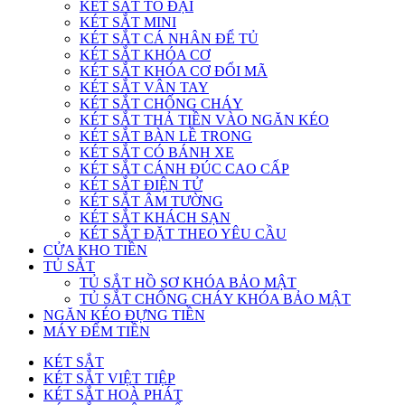
KÉT SẮT TO ĐẠI
KÉT SẮT MINI
KÉT SẮT CÁ NHÂN ĐỂ TỦ
KÉT SẮT KHÓA CƠ
KÉT SẮT KHÓA CƠ ĐỔI MÃ
KÉT SẮT VÂN TAY
KÉT SẮT CHỐNG CHÁY
KÉT SẮT THẢ TIỀN VÀO NGĂN KÉO
KÉT SẮT BÀN LỀ TRONG
KÉT SẮT CÓ BÁNH XE
KÉT SẮT CÁNH ĐÚC CAO CẤP
KÉT SẮT ĐIỆN TỬ
KÉT SẮT ÂM TƯỜNG
KÉT SẮT KHÁCH SẠN
KÉT SẮT ĐẶT THEO YÊU CẦU
CỬA KHO TIỀN
TỦ SẮT
TỦ SẮT HỒ SƠ KHÓA BẢO MẬT
TỦ SẮT CHỐNG CHÁY KHÓA BẢO MẬT
NGĂN KÉO ĐỰNG TIỀN
MÁY ĐẾM TIỀN
KÉT SẮT
KÉT SẮT VIỆT TIỆP
KÉT SẮT HOÀ PHÁT