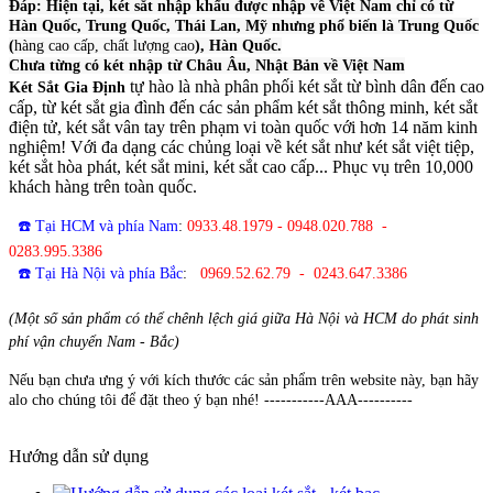
Đáp: Hiện tại, két sắt nhập khẩu được nhập về Việt Nam chỉ có từ
Hàn Quốc, Trung Quốc, Thái Lan, Mỹ nhưng phổ biến là Trung Quốc
(
hàng cao cấp, chất lượng cao
), Hàn Quốc.
Chưa từng có két nhập từ Châu Âu, Nhật Bản về Việt Nam
tự hào là nhà phân phối két sắt từ bình dân đến cao
Két Sắt Gia Định
cấp, từ két sắt gia đình đến các sản phẩm két sắt thông minh, két sắt
điện tử, két sắt vân tay trên phạm vi toàn quốc với hơn 14 năm kinh
nghiệm! Với đa dạng các chủng loại về két sắt như két sắt việt tiệp,
két sắt hòa phát, két sắt mini, két sắt cao cấp... Phục vụ trên 10,000
khách hàng trên toàn quốc.
☎️ Tại HCM và phía Nam
:
0933.48.1979 - 0948.020.788 -
0283.995.3386
☎️ Tại Hà Nội và phía Bắc
:
0969.52.62.79 - 0243.647.3386
(Một số sản phẩm có thể chênh lệch giá giữa Hà Nội và HCM do phát sinh
phí vận chuyển Nam - Bắc)
Nếu bạn chưa ưng ý với kích thước các sản phẩm trên website này, bạn hãy
alo cho chúng tôi để đặt theo ý bạn nhé! -----------AAA----------
Hướng dẫn sử dụng