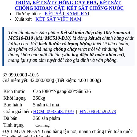
TRỘM
,
KÉT SẮT CHỐNG CẠY PHÁ
,
KÉT SẮT
CHỐNG KHOAN CẮT
,
KÉT SẮT CHỐNG NƯỚC
Thương hiệu:
KÉT SẮT SAMURAI
Xuất xứ:
KÉT SẮT VIỆT NAM
Tóm tắt nhanh: Sản phẩm
Két sắt thân thép dày 10ly Samurai
MC510-B10
(Mã:
MC510-B10
) là dòng
két sắt
chính hãng chất
lượng cao. Với
kích thước
và
trọng lượng
thiết kế tiêu chuẩn,
sản phẩm có khả năng
chống cháy
vượt trội và sử dụng hệ
thống khóa bảo mật tối tân (
vân tay, điện tử hoặc khóa cơ
),
mang lại sự an tâm tuyệt đối cho gia đình và văn phòng.
37.999.000₫
-10%
Giá niêm yết:
42.000.000₫
(Tiết kiệm: 4.001.000₫)
Kích thước
Cao1080*Ngang600*Sâu536
Khối lượng
360kg
Bảo hành
5 năm tại nhà
Giảm giá thêm
HCM: 0933.48.1979
|
HN: 0969.5262.79
Đã bán
366 sản phẩm
Tình trạng
Còn hàng
ĐẶT MUA NGAY
Giao hàng tận nơi, nhanh chóng trên toàn quốc
Tư vấn nhanh
In báo giá