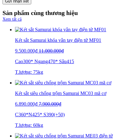
Gửi nhận xét
Sản phẩm cùng thương hiệu
Xem tất cả
Két sắt Samurai khóa vân tay điện tử MF01
9.500.000₫
11.000.000₫
Cao300* Ngang470* Sâu415
T.lượng: 75kg
Két sắt siêu chống trộm Samurai MC03 mã cơ
6.890.000₫
7.900.000₫
C360*N425* S390(+50)
T.lượng: 60kg