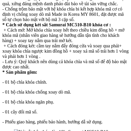
quả, xứng đáng mệnh danh pháo đài bảo về tài sản vững chắc.
- Chống trộm bảo mật với hệ khóa chìa bi kết hợp khóa mã cơ có
định vị chống xoay dò mã Made in Korea MY 8601, đặt được mã
số tự chọn bảo mật với bộ mã 3 cặp số.
* Cách sử dụng két sắt Samurai MC510-B10 khóa cơ :
+ Cách mở: Mở khóa chìa xoay hết theo chiều kim đồng hồ + mở
khóa mã (nhân viên giao hàng sẽ hướng dẫn tận tình cho khách
hàng) + xoay tay nắm qua trái mở két.
+ Cách đóng két: cầm tay nắm đẩy đóng cửa và xoay qua phải+
xoay khóa chìa ngược kim đồng hồ + xoay xả mã số trái hơn 1 vòng
và phải hơn 1 vòng .
- Lưu ý: Quý khách nên dùng cả khóa chìa và mã số để độ bảo mật
được cao nhất.
* Sản phẩm gồm:
- 01 bộ chìa khóa chính.
- 01 bộ chìa khóa chống xoay dò mã.
- 01 bộ chìa khóa ngăn phụ.
- 01 cây đổi mã số.
- Phiếu giao hàng, phiếu bảo hành, hướng dẫ sử dụng.