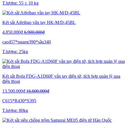
T.lượng: 55 ± 10 kg
Két sắt Aifeibao vân tay HK-M/D-45BL
4.850.000₫
6.900.000₫
cao457*ngang390*sâu340
T.lượng: 25kg
Két sắt Bofa FDG-A1D60F vân tay điện tử, tích hợp quản lý qua
điện thoại
13.500.000₫
16.600.000₫
C615*R430*S395
T.lượng: 80kg