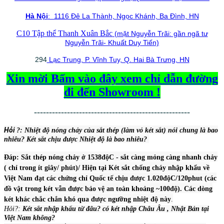
Hà Nội
: 1116 Đê La Thành, Ngọc Khánh, Ba Đình, HN
C10 Tập thể Thanh Xuân Bắc
(mặt Nguyễn Trãi: gần ngã tư
Nguyễn Trãi- Khuất Duy Tiến)
294
Lạc Trung, P. Vĩnh Tuy, Q. Hai Bà Trưng, HN
Xin mời Bấm vào đây xem chỉ dẫn đường
đi đến Showroom !
----------------------------------------------------
Hỏi
?: Nhiệt độ nón
g chảy của sắt thép (làm vỏ két sắt) nói chung là bao
nhiêu? Két sắt chịu được Nhiệt độ là bao nhiêu?
Đáp: Sắt thép nóng chảy ở 1538độC - sắt càng mỏng càng nhanh chảy
( chỉ trong ít giây/ phút)/ Hiện tại Két sắt chống cháy nhập khẩu về
Việt Nam đạt các chứng chỉ Quốc tế chịu được 1.020độC/120phut (các
đồ vật trong két vẫn được bảo vệ an toàn khoảng ~100độ). Các dòng
két khác chắc chắn khó qua được ngưỡng nhiệt độ này
.
Hỏi?:
Két sắt nhập khẩu từ đâu? có két nhập Châu Âu , Nhật Bản tại
Việt Nam không?