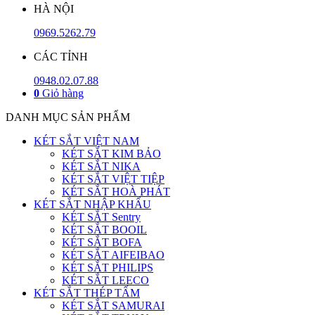
HÀ NỘI
0969.5262.79
CÁC TỈNH
0948.02.07.88
0
Giỏ hàng
DANH MỤC SẢN PHẨM
KÉT SẮT VIỆT NAM
KÉT SẮT KIM BẢO
KÉT SẮT NIKA
KÉT SẮT VIỆT TIỆP
KÉT SẮT HOÀ PHÁT
KÉT SẮT NHẬP KHẨU
KÉT SẮT Sentry
KÉT SẮT BOOIL
KÉT SẮT BOFA
KÉT SẮT AIFEIBAO
KÉT SẮT PHILIPS
KÉT SẮT LEECO
KÉT SẮT THÉP TẤM
KÉT SẮT SAMURAI