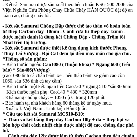
- Két sắt Samurai được sản xuất theo tiêu chuẩn KSG 500:2006 của
Viện Nghiên Cứu Phòng Cháy Chữa Cháy HÀN QUỐC đặt độ an
toàn cao, chống cháy tốt.
- Két sắt Samurai Chống Đập được chế tạo thân vỏ hoàn toàn
từ thép Cacbon dày 10mm - Cánh cửa từ thép dày 12mm -
được mệnh danh là dòng két Chống Đập - Chống Trộm tốt
Nhất trên thị trường.
- Két sắt Samurai được thiết kế ứng dụng kích thước Phong
Thủy Tài Vượng - Đại Cát đem lại điều may mắn cho gia chủ.
*Thông số sản phẩm:
+ Kích thước ngoài:
Cao1080 (Thuận khoa) * Ngang 600 (Tiến
bảo) * Sâu486(Vượng)
(cao1080 tính cả chân bánh xe - nếu tháo bánh sẽ giảm cao còn
1060, sâu 536 tính cả tay cầm)
+ Kích thước ruột két: ngăn trên Cao720 * ngang 510 *sâu360mm
+ Kích thước ngăn phụ: Cao140 * 480 * 320mm
- Khả năng chống cháy: ~ 1050 độ C trong 120 phút.
- Bảo hành tại nhà khách hàng 60 tháng kể từ ngày mua.
- Xuất xứ: Việt Nam - Linh kiện Hàn Quốc.
* Cấu tạo két sắt Samurai MC510-B10:
+ Thân vỏ két bằng thép dày Cacbon 10ly + đá + thép hạt và
hỗn hợp chất cách nhiệt chịu được nhiệt độ cao, chống đục phá
tốt.
+ Cánh cửa dày 12ly được làm từ thép Cacbon theo tiêu chuẩn