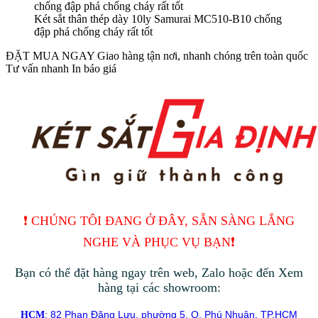
Két sắt thân thép dày 10ly Samurai MC510-B10 chống
đập phá chống cháy rất tốt
ĐẶT MUA NGAY
Giao hàng tận nơi, nhanh chóng trên toàn quốc
Tư vấn nhanh
In báo giá
❗️ CHÚNG TÔI ĐANG Ở ĐÂY, SẴN SÀNG LẮNG
NGHE VÀ PHỤC VỤ BẠN❗️
Bạn có thể đặt hàng ngay trên web, Zalo hoặc đến Xem
hàng tại các showroom:
: 82 Phan Đăng Lưu, phường 5, Q. Phú Nhuận, TP.HCM
HCM