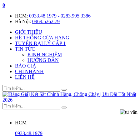
0
HCM:
0933.48.1979 - 0283.995.3386
Hà Nội:
0969.5262.79
GIỚI THIỆU
HỆ THỐNG CỬA HÀNG
TUYỂN ĐẠI LÝ CẤP 1
TIN TỨC
KINH NGHIỆM
HƯỚNG DẪN
BÁO GIÁ
CHI NHÁNH
LIÊN HỆ
HCM
0933.48.1979