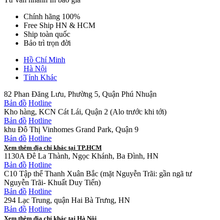
Chính hãng 100%
Free Ship HN & HCM
Ship toàn quốc
Bảo trì trọn đời
Hồ Chí Minh
Hà Nội
Tỉnh Khác
82 Phan Đăng Lưu, Phường 5, Quận Phú Nhuận
Bản đồ
Hotline
Kho hàng, KCN Cát Lái, Quận 2 (Alo trước khi tới)
Bản đồ
Hotline
khu Đô Thị Vinhomes Grand Park, Quận 9
Bản đồ
Hotline
Xem thêm địa chỉ khác tại TP.HCM
1130A Đê La Thành, Ngọc Khánh, Ba Đình, HN
Bản đồ
Hotline
C10 Tập thể Thanh Xuân Bắc (mặt Nguyễn Trãi: gần ngã tư
Nguyễn Trãi- Khuất Duy Tiến)
Bản đồ
Hotline
294 Lạc Trung, quận Hai Bà Trưng, HN
Bản đồ
Hotline
Xem thêm địa chỉ khác tại Hà Nội