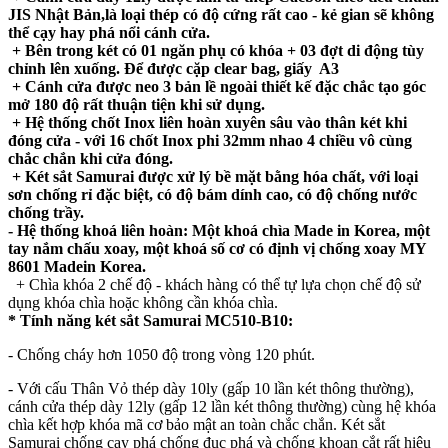
JIS Nhật Bản,là loại thép có độ cứng rất cao - kẻ gian sẽ không
thể cạy hay phá nổi cánh cửa.
+ Bên trong két có 01 ngăn phụ có khóa + 03 đợt di động tùy
chỉnh lên xuống. Để được cặp clear bag, giấy A3
+ Cánh cửa được neo 3 bản lề ngoài thiết kế đặc chắc tạo góc
mở 180 độ rất thuận tiện khi sử dụng.
+ Hệ thống chốt Inox liên hoàn xuyên sâu vào thân két khi
đóng cửa - với 16 chốt Inox phi 32mm nhao 4 chiều vô cùng
chắc chắn khi cửa đóng.
+ Két sắt Samurai được xử lý bề mặt bằng hóa chất, với loại
sơn chống rỉ đặc biệt, có độ bám dính cao, có độ chống nước
chống trầy.
- Hệ thống khoá liên hoàn: Một khoá chìa Made in Korea, một
tay nắm chấu xoay, một khoá số cơ có định vị chống xoay MY
8601 Madein Korea.
+ Chìa khóa 2 chế độ - khách hàng có thể tự lựa chọn chế độ sử
dụng khóa chìa hoặc không cần khóa chìa.
* Tính năng két sắt Samurai MC510-B10:
- Chống cháy hơn 1050 độ trong vòng 120 phút.
- Với cấu Thân Vỏ thép dày 10ly (gấp 10 lần két thông thường),
cánh cửa thép dày 12ly (gấp 12 lần két thông thường) cùng hệ khóa
chìa kết hợp khóa mã cơ bảo mật an toàn chắc chắn. Két sắt
Samurai chống cạy phá chống đục phá và chống khoan cắt rất hiệu