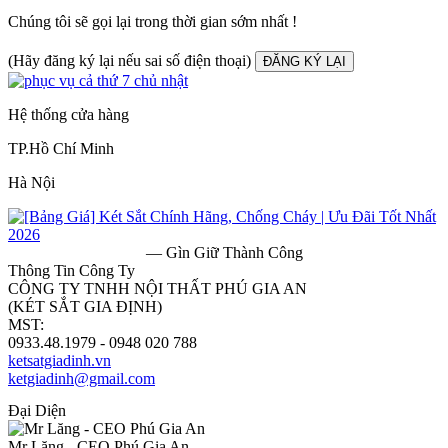
Chúng tôi sẽ gọi lại trong thời gian sớm nhất !
(Hãy đăng ký lại nếu sai số điện thoại)
ĐĂNG KÝ LẠI
Hệ thống cửa hàng
TP.Hồ Chí Minh
Hà Nội
— Gìn Giữ Thành Công
Thông Tin Công Ty
CÔNG TY TNHH NỘI THẤT PHÚ GIA AN
(KÉT SẮT GIA ĐỊNH)
MST:
0313182157
0933.48.1979 - 0948 020 788
ketsatgiadinh.vn
ketgiadinh@gmail.com
Đại Diện
Mr Lăng - CEO Phú Gia An