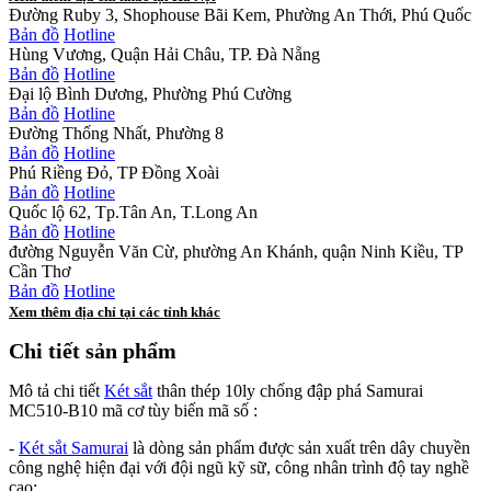
Đường Ruby 3, Shophouse Bãi Kem, Phường An Thới, Phú Quốc
Bản đồ
Hotline
Hùng Vương, Quận Hải Châu, TP. Đà Nẵng
Bản đồ
Hotline
Đại lộ Bình Dương, Phường Phú Cường
Bản đồ
Hotline
Đường Thống Nhất, Phường 8
Bản đồ
Hotline
Phú Riềng Đỏ, TP Đồng Xoài
Bản đồ
Hotline
Quốc lộ 62, Tp.Tân An, T.Long An
Bản đồ
Hotline
đường Nguyễn Văn Cừ, phường An Khánh, quận Ninh Kiều, TP
Cần Thơ
Bản đồ
Hotline
Xem thêm địa chỉ tại các tỉnh khác
Chi tiết sản phẩm
Mô tả chi tiết
Két sắt
thân thép 10ly chống đập phá Samurai
MC510-B10 mã cơ tùy biến mã số :
-
Két sắt Samurai
là dòng sản phẩm được sản xuất trên dây chuyền
công nghệ hiện đại với đội ngũ kỹ sữ, công nhân trình độ tay nghề
cao: