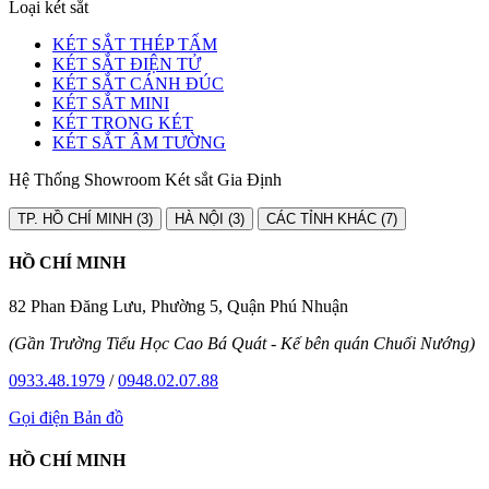
Loại két sắt
KÉT SẮT THÉP TẤM
KÉT SẮT ĐIỆN TỬ
KÉT SẮT CÁNH ĐÚC
KÉT SẮT MINI
KÉT TRONG KÉT
KÉT SẮT ÂM TƯỜNG
Hệ Thống Showroom Két sắt Gia Định
TP. HỒ CHÍ MINH (3)
HÀ NỘI (3)
CÁC TỈNH KHÁC (7)
HỒ CHÍ MINH
82 Phan Đăng Lưu, Phường 5, Quận Phú Nhuận
(Gần Trường Tiểu Học Cao Bá Quát - Kế bên quán Chuối Nướng)
0933.48.1979
/
0948.02.07.88
Gọi điện
Bản đồ
HỒ CHÍ MINH