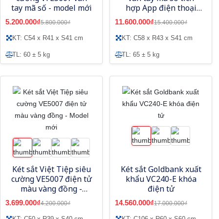
tay mã số - model mới
hợp App điện thoại
thông minh
5.200.000₫
11.600.000₫
5.800.000₫
15.400.000₫
KT: C54 x R41 x S41 cm
KT: C58 x R43 x S41 cm
TL: 60 ± 5 kg
TL: 65 ± 5 kg
Két sắt Việt Tiệp siêu
Két sắt Goldbank xuất
cường VE5007 điện tử
khẩu VC240-E khóa
màu vàng đồng -
điện tử
Model mới
3.699.000₫
14.560.000₫
4.200.000₫
17.000.000₫
KT: C50 x R39 x S40 cm
KT: C106 x R60 x S60 cm