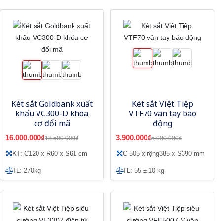
Két sắt Goldbank xuất
Két sắt Việt Tiệp
khẩu VC300-D khóa
VTF70 vân tay báo
cơ đổi mã
động
16.000.000₫
3.900.000₫
18.500.000₫
5.000.000₫
KT: C120 x R60 x S61 cm
C 505 x rộng385 x S390 mm
TL: 270kg
TL: 55 ± 10 kg