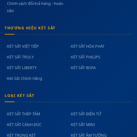
Chính sách đổi/trả hàng - hoàn
tiền
THƯƠNG HIỆU KÉT SẮT
KÉT SẮT VIỆT TIỆP
KÉT SẮT HÒA PHÁT
KÉT SẮT TRULY
KÉT SẮT PHILIPS
KÉT SẮT LIBERTY
KÉT SẮT BOFA
Két Sắt Chính Hãng
LOẠI KÉT SẮT
KÉT SẮT THÉP TẤM
KÉT SẮT ĐIỆN TỬ
KÉT SẮT CÁNH ĐÚC
KÉT SẮT MINI
KÉT TRONG KÉT
KÉT SẮT ÂM TƯỜNG