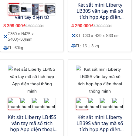
Két sắt siêu chống
Két sắt mini Liberty
trộm Samurai MF03
LB30S vân tay mã số
vân tay điện tử
tích hợp App điện
thoại thông minh
8.399.000₫
4.290.000₫
9.500.000₫
7.700.000₫
C360 x N425 x
KT: C30 x R39 x S33 cm
S400(+50)mm
TL: 16 ± 3 kg
TL: 60kg
Két sắt Liberty LB45S
Két sắt mini Liberty
vân tay mã số tích
LB39S vân tay mã số
hợp App điện thoại
tích hợp App điện
thông minh
thoại thông minh