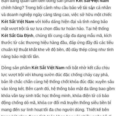
Bạn đang quan tâm đến dòng sản phẩm
Két Sắt Việt Nam
chính hãng? Trong bối cảnh nhu cầu bảo vệ tài sản cá nhân
»
và doanh nghiệp ngày càng tăng cao, việc sở hữu một chiếc
Két Sắt Việt Nam
với kiểu dáng hiện đại và tính năng bảo
mật vượt trội là sự lựa chọn đầu tư hoàn hảo. Tại hệ thống
Két Sắt Gia Định
, chúng tôi cung cấp đa dạng mẫu mã, kích
thước từ các thương hiệu hàng đầu, đáp ứng đầy đủ các tiêu
chuẩn kỹ thuật khắt khe về độ bền, độ dày thép cũng như tính
năng bảo mật tối tân.
Dòng sản phẩm
Két Sắt Việt Nam
nổi bật nhờ kết cấu chịu
lực vượt trội với khung sườn đúc đặc chống cháy cạy phá,
bản lề chắc chắn cùng hệ thống chốt khóa đúc đặc xuyên sâu
vào lòng két. Bên cạnh đó, hệ thống bảo mật đa tầng bao gồm
khóa vân tay sinh trắc học thông minh, khóa điện tử có báo
động chống dò mã, khóa cơ đổi mã truyền thống siêu bền bỉ
mang đến sự linh hoạt tối đa cho người dùng. Thiết kế bên