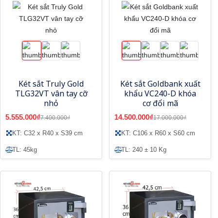
Két sắt Truly Gold
Két sắt Goldbank xuất
TLG32VT vân tay cỡ
khẩu VC240-D khóa
nhỏ
cơ đổi mã
5.555.000₫
14.500.000₫
7.400.000₫
17.000.000₫
KT: C32 x R40 x S39 cm
KT: C106 x R60 x S60 cm
TL: 45kg
TL: 240 ± 10 Kg