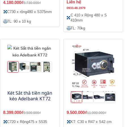
Liên hệ
4.180.000₫
5.730.000₫
0933.48.1979
C730 x rộng480 x S375mm
C 410 x Rộng 480 x S
410mm
TL: 90 ± 10 kg
TL: 70kg
Két Sắt thả tiền ngăn
Két sắt Samurai khóa
kéo Adelbank KT72
vân tay điện tử MF01
8.399.000₫
9.500.000₫
9.500.000₫
11.000.000₫
C720 x Rộng475 x S535
KT: C30 x R47 x S42 cm