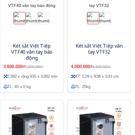
Két sắt Việt Tiệp
Két sắt Việt Tiệp vân
VTF40 vân tay báo
tay VTF32
động
3.600.000₫
4.000.000₫
5.000.000₫
4.500.000₫
C350 x rộng 435 x S382 mm
KT: C29 x R38 x S33 cm
TL: 45 ± 5 kg
TL: 25kg