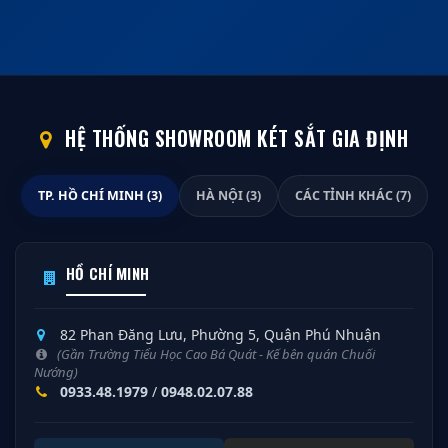
HỆ THỐNG SHOWROOM KÉT SẮT GIA ĐỊNH
TP. HỒ CHÍ MINH (3)
HÀ NỘI (3)
CÁC TỈNH KHÁC (7)
HỒ CHÍ MINH
82 Phan Đăng Lưu, Phường 5, Quận Phú Nhuận
(Gần Trường Tiểu Học Cao Bá Quát - Kế bên quán Chuối
Nướng)
0933.48.1979
/
0948.02.07.88