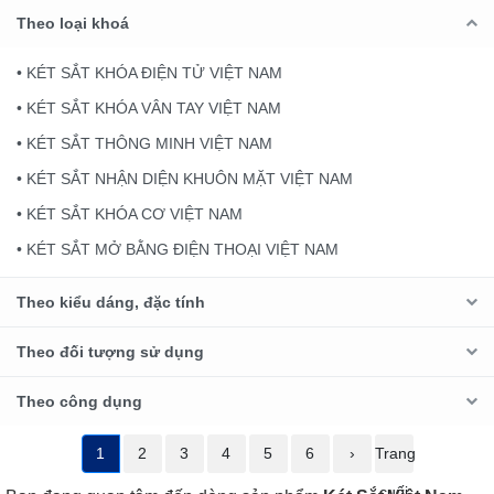
Theo loại khoá
• KÉT SẮT KHÓA ĐIỆN TỬ VIỆT NAM
• KÉT SẮT KHÓA VÂN TAY VIỆT NAM
• KÉT SẮT THÔNG MINH VIỆT NAM
• KÉT SẮT NHẬN DIỆN KHUÔN MẶT VIỆT NAM
• KÉT SẮT KHÓA CƠ VIỆT NAM
• KÉT SẮT MỞ BẰNG ĐIỆN THOẠI VIỆT NAM
Theo kiểu dáng, đặc tính
Theo đối tượng sử dụng
Theo công dụng
1
2
3
4
5
6
›
Trang
cuối