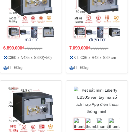
Két sắt siêu chống
Két sắt siêu chống
trộm Samurai MC03
trộm Samurai ME03
mã cơ
điện tử
6.890.000₫
7.099.000₫
7.900.000₫
8.500.000₫
C360 x N425 x S390(+50)
KT: C36 x R43 x S39 cm
TL: 60kg
TL: 60kg