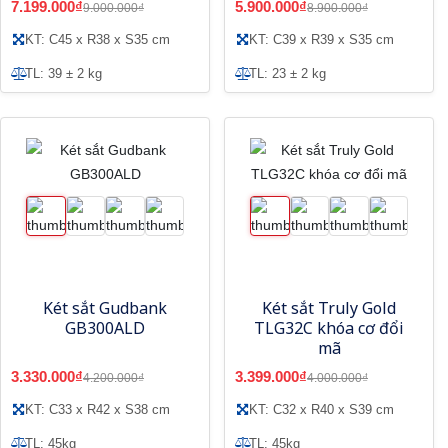
7.199.000₫
5.900.000₫
9.000.000₫
8.900.000₫
KT: C45 x R38 x S35 cm
KT: C39 x R39 x S35 cm
TL: 39 ± 2 kg
TL: 23 ± 2 kg
Két sắt Gudbank
Két sắt Truly Gold
GB300ALD
TLG32C khóa cơ đổi
mã
3.330.000₫
3.399.000₫
4.200.000₫
4.000.000₫
KT: C33 x R42 x S38 cm
KT: C32 x R40 x S39 cm
TL: 45kg
TL: 45kg