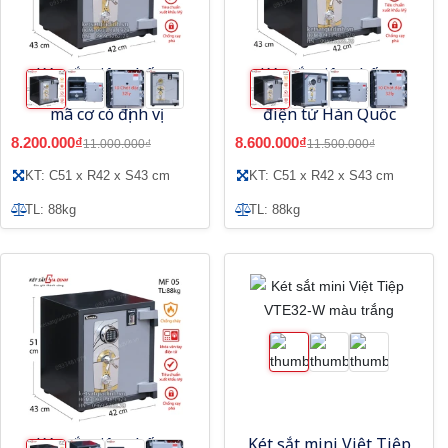
Két sắt siêu chống
Két sắt siêu chống
trộm Samurai MC05
trộm Samurai ME05
mã cơ có định vị
điện tử Hàn Quốc
8.200.000₫
8.600.000₫
11.000.000₫
11.500.000₫
KT: C51 x R42 x S43 cm
KT: C51 x R42 x S43 cm
TL: 88kg
TL: 88kg
Két sắt siêu chống
Két sắt mini Việt Tiệp