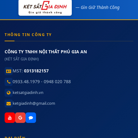
— Gìn Giữ Thành Công
THÔNG TIN CÔNG TY
CÔNG TY TNHH NỘI THẤT PHÚ GIA AN
(KÉT SẮT GIA ĐỊNH)
MST:
0313182157
0933.48.1979 - 0948 020 788
ketsatgiadinh.vn
ketgiadinh@gmail.com