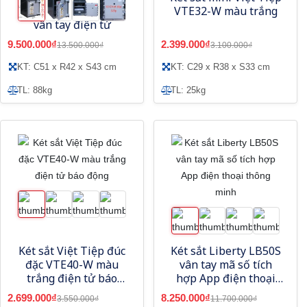
trộm Samurai MF05
VTE32-W màu trắng
vân tay điện tử
9.500.000₫
2.399.000₫
13.500.000₫
3.100.000₫
KT: C51 x R42 x S43 cm
KT: C29 x R38 x S33 cm
TL: 88kg
TL: 25kg
Két sắt Việt Tiệp đúc
Két sắt Liberty LB50S
đặc VTE40-W màu
vân tay mã số tích
trắng điện tử báo
hợp App điện thoại
động
thông minh
2.699.000₫
8.250.000₫
3.550.000₫
11.700.000₫