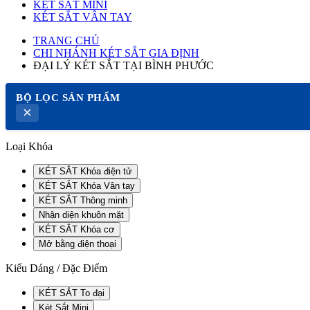
KÉT SẮT MINI
KÉT SẮT VÂN TAY
TRANG CHỦ
CHI NHÁNH KÉT SẮT GIA ĐỊNH
ĐẠI LÝ KÉT SẮT TẠI BÌNH PHƯỚC
BỘ LỌC SẢN PHẨM
×
Loại Khóa
KÉT SẮT Khóa điện tử
KÉT SẮT Khóa Vân tay
KÉT SẮT Thông minh
Nhận diện khuôn mặt
KÉT SẮT Khóa cơ
Mở bằng điện thoại
Kiểu Dáng / Đặc Điểm
KÉT SẮT To đại
Két Sắt Mini