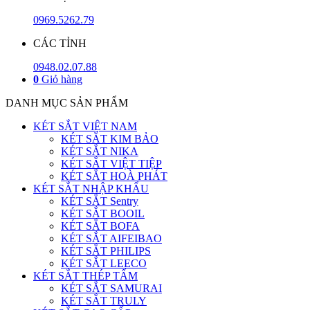
0969.5262.79
CÁC TỈNH
0948.02.07.88
0
Giỏ hàng
DANH MỤC SẢN PHẨM
KÉT SẮT VIỆT NAM
KÉT SẮT KIM BẢO
KÉT SẮT NIKA
KÉT SẮT VIỆT TIỆP
KÉT SẮT HOÀ PHÁT
KÉT SẮT NHẬP KHẨU
KÉT SẮT Sentry
KÉT SẮT BOOIL
KÉT SẮT BOFA
KÉT SẮT AIFEIBAO
KÉT SẮT PHILIPS
KÉT SẮT LEECO
KÉT SẮT THÉP TẤM
KÉT SẮT SAMURAI
KÉT SẮT TRULY