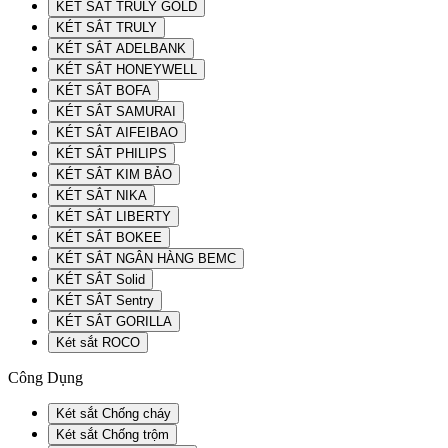
KÉT SẮT TRULY GOLD
KÉT SẮT TRULY
KÉT SẮT ADELBANK
KÉT SẮT HONEYWELL
KÉT SẮT BOFA
KÉT SẮT SAMURAI
KÉT SẮT AIFEIBAO
KÉT SẮT PHILIPS
KÉT SẮT KIM BẢO
KÉT SẮT NIKA
KÉT SẮT LIBERTY
KÉT SẮT BOKEE
KÉT SẮT NGÂN HÀNG BEMC
KÉT SẮT Solid
KÉT SẮT Sentry
KÉT SẮT GORILLA
Két sắt ROCO
Công Dụng
Két sắt Chống cháy
Két sắt Chống trộm