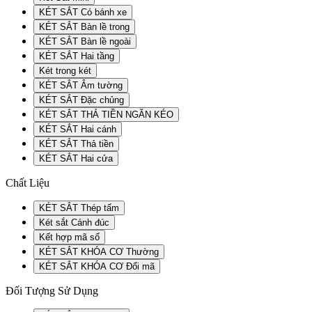
KÉT SẮT Có bánh xe
KÉT SẮT Bàn lề trong
KÉT SẮT Bàn lề ngoài
KÉT SẮT Hai tầng
Két trong két
KÉT SẮT Âm tường
KÉT SẮT Đặc chủng
KÉT SẮT THẢ TIỀN NGĂN KÉO
KÉT SẮT Hai cánh
KÉT SẮT Thả tiền
KÉT SẮT Hai cửa
Chất Liệu
KÉT SẮT Thép tấm
Két sắt Cánh đúc
Kết hợp mã số
KÉT SẮT KHÓA CƠ Thường
KÉT SẮT KHÓA CƠ Đổi mã
Đối Tượng Sử Dụng