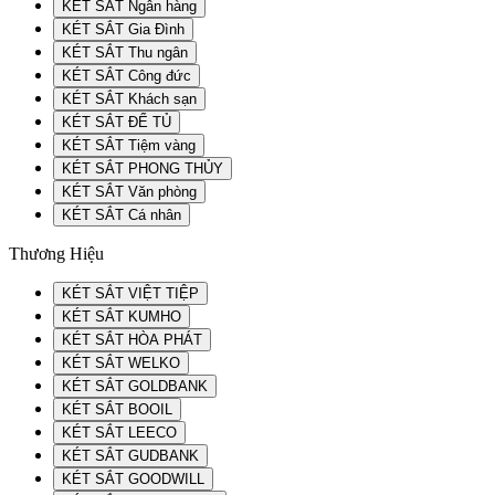
KÉT SẮT Ngân hàng
KÉT SẮT Gia Đình
KÉT SẮT Thu ngân
KÉT SẮT Công đức
KÉT SẮT Khách sạn
KÉT SẮT ĐỂ TỦ
KÉT SẮT Tiệm vàng
KÉT SẮT PHONG THỦY
KÉT SẮT Văn phòng
KÉT SẮT Cá nhân
Thương Hiệu
KÉT SẮT VIỆT TIỆP
KÉT SẮT KUMHO
KÉT SẮT HÒA PHÁT
KÉT SẮT WELKO
KÉT SẮT GOLDBANK
KÉT SẮT BOOIL
KÉT SẮT LEECO
KÉT SẮT GUDBANK
KÉT SẮT GOODWILL