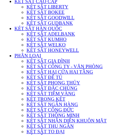
KÉT SẮT CAO CẤP
KÉT SẮT LIBERTY
KÉT SẮT BOKEE
KÉT SẮT GOODWILL
KÉT SẮT GUDBANK
KÉT SẮT HÀN QUỐC
KÉT SẮT ADELBANK
KÉT SẮT KUMHO
KÉT SẮT WELKO
KÉT SẮT HONEYWELL
PHÂN LOẠI
KÉT SẮT GIA ĐÌNH
KÉT SẮT CÔNG TY - VĂN PHÒNG
KÉT SẮT HAI CỬA HAI TẦNG
KÉT SẮT ĐỂ TỦ
KÉT SẮT PHONG THỦY
KÉT SẮT ĐẶC CHỦNG
KÉT SẮT TIỆM VÀNG
KÉT TRONG KÉT
KÉT SẮT NGÂN HÀNG
KÉT SẮT CÔNG ĐỨC
KÉT SẮT THÔNG MINH
KÉT SẮT NHẬN DIỆN KHUÔN MẶT
KÉT SẮT THU NGÂN
KÉT SẮT TO ĐẠI