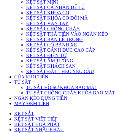
KÉT SẮT MINI
KÉT SẮT CÁ NHÂN ĐỂ TỦ
KÉT SẮT KHÓA CƠ
KÉT SẮT KHÓA CƠ ĐỔI MÃ
KÉT SẮT VÂN TAY
KÉT SẮT CHỐNG CHÁY
KÉT SẮT THẢ TIỀN VÀO NGĂN KÉO
KÉT SẮT BÀN LỀ TRONG
KÉT SẮT CÓ BÁNH XE
KÉT SẮT CÁNH ĐÚC CAO CẤP
KÉT SẮT ĐIỆN TỬ
KÉT SẮT ÂM TƯỜNG
KÉT SẮT KHÁCH SẠN
KÉT SẮT ĐẶT THEO YÊU CẦU
CỬA KHO TIỀN
TỦ SẮT
TỦ SẮT HỒ SƠ KHÓA BẢO MẬT
TỦ SẮT CHỐNG CHÁY KHÓA BẢO MẬT
NGĂN KÉO ĐỰNG TIỀN
MÁY ĐẾM TIỀN
KÉT SẮT
KÉT SẮT VIỆT TIỆP
KÉT SẮT HOÀ PHÁT
KÉT SẮT NHẬP KHẨU