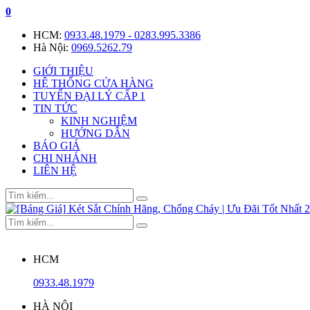
0
HCM:
0933.48.1979 - 0283.995.3386
Hà Nội:
0969.5262.79
GIỚI THIỆU
HỆ THỐNG CỬA HÀNG
TUYỂN ĐẠI LÝ CẤP 1
TIN TỨC
KINH NGHIỆM
HƯỚNG DẪN
BÁO GIÁ
CHI NHÁNH
LIÊN HỆ
HCM
0933.48.1979
HÀ NỘI