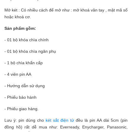
Mở két : Có nhiều cách để mở như : mở khoá vân tay , mật mã số
hoặc khoá cơ.
Sản phẩm gồm:
- 01 bộ khóa chìa chính
- 01 bộ khóa chìa ngăn phụ
- 1 bộ chìa khẩn cấp
- 4 viên pin AA
- Hướng dẫn sử dụng
- Phiếu bảo hành
- Phiếu giao hàng.
Lưu ý: pin dùng cho
két sắt điện tử
đều là pin AA dài 5cm (pin
đồng hồ) rất dễ mua như: Everready, Enycharger, Panasonic,