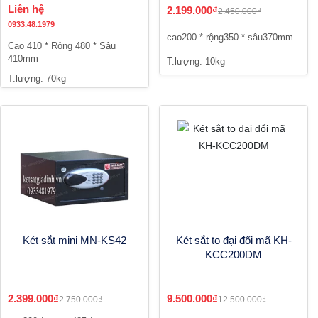
Liên hệ
2.199.000₫
2.450.000₫
0933.48.1979
cao200 * rộng350 * sâu370mm
Cao 410 * Rộng 480 * Sâu
410mm
T.lượng: 10kg
T.lượng: 70kg
Két sắt mini MN-KS42
Két sắt to đại đổi mã KH-
KCC200DM
2.399.000₫
9.500.000₫
2.750.000₫
12.500.000₫