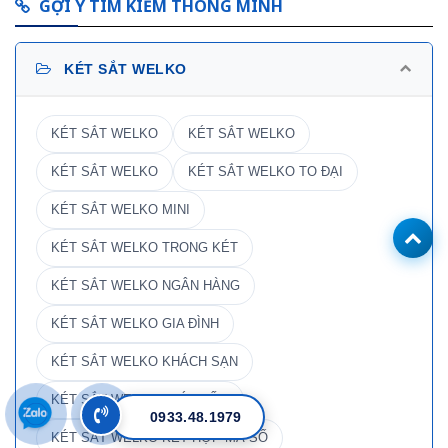
GỢI Ý TÌM KIẾM THÔNG MINH
KÉT SẮT WELKO
KÉT SẮT WELKO
KÉT SẮT WELKO
KÉT SẮT WELKO
KÉT SẮT WELKO TO ĐẠI
KÉT SẮT WELKO MINI
KÉT SẮT WELKO TRONG KÉT
KÉT SẮT WELKO NGÂN HÀNG
KÉT SẮT WELKO GIA ĐÌNH
KÉT SẮT WELKO KHÁCH SẠN
KÉT SẮT WELKO THÉP TẤM
0933.48.1979
KÉT SẮT WELKO KẾT HỢP MÃ SỐ