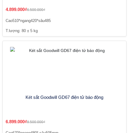
4.899.000₫
6.500.000₫
Cao510*ngang420*sâu485
T.lượng: 80 ± 5 kg
Két sắt Goodwill GD67 điện tử báo động
6.899.000₫
8.500.000₫
Cao670*ngang480* sâu505mm