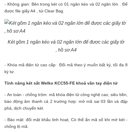
- Không gian: Bên trong két có 01 ngăn kéo và 02 ngăn lớn . Để
được file giấy A4 , túi Clear Bag
.
Két gồm 1 ngăn kéo và 02 ngăn lớn để được các giấy tờ
, hồ sơ A4
- Khóa mã điện tử cao cấp: Đổi mã theo ý muốn bất kỳ, tối đa 8
ký tự.
Tính năng
két sắt
Welko KCC55-FE khoá vân tay điện tử
- An toàn - chống trộm: mã khóa điện tử công nghệ cao, siêu bền,
báo động âm thanh cả 2 trường hợp: mở mã sai 03 lần và đập
phá, dịch chuyển két.
- Bảo mật: đổi mật khẩu linh hoạt, Có thể ẩn mã số khi mở két -
chống lộ mã.