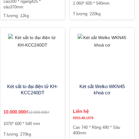
cao200 * ngang425 *
1.060* 600 * 540mm
sâu370mm
T.lượng: 220kg
T.lượng: 12kg
Két sắt to đại điện tử KH-
Két sắt Welko WKN45
KCC240DT
khoá cơ
Liên hệ
10.000.000₫
12.000.000₫
0933.48.1979
1070* 600 * 540 mm
Cao 740 * Rộng 490 * Sâu
400mm
T.lượng: 270kg