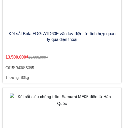
Két sắt Bofa FDG-A1D60F vân tay điện tử, tích hợp quản
lý qua điện thoại
13.500.000₫
16.600.000₫
C615*R430*S395
T.lượng: 80kg