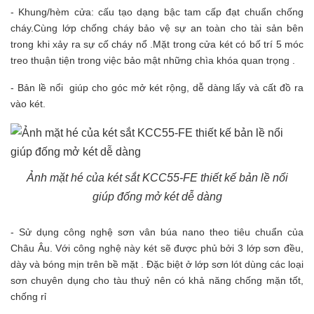
- Khung/hèm cửa: cấu tạo dạng bậc tam cấp đạt chuẩn chống
cháy.Cùng lớp chống cháy bảo vệ sự
an toàn
cho tài sản bên
trong khi xảy ra sự cố cháy nổ .Mặt trong cửa két có bố trí 5 móc
treo thuận tiện trong việc
bảo mật
những chìa khóa quan trọng .
- Bản lề nổi giúp cho góc mở két rộng, dễ dàng lấy và cất đồ ra
vào két.
Ảnh mặt hé của két sắt KCC55-FE thiết kế bản lề nổi
giúp đống mở két dễ dàng
- Sử dụng công nghệ sơn vân búa nano theo tiêu chuẩn của
Châu Âu. Với công nghệ này két sẽ được phủ bởi 3 lớp sơn đều,
dày và bóng mịn trên bề mặt . Đặc biệt ở lớp sơn lót dùng các loại
sơn chuyên dụng cho tàu thuỷ nên có khả năng chống mặn tốt,
chống rỉ