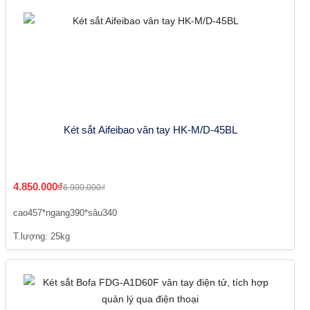
Két sắt Aifeibao vân tay HK-M/D-45BL
4.850.000₫
6.900.000₫
cao457*ngang390*sâu340
T.lượng: 25kg