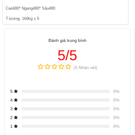
Cao680* Ngang480* Sâu480
T.lượng: 160kg ± 5
Đánh giá trung bình
5/5
(0 Nhận xét)
5
0%
4
0%
3
0%
2
0%
1
0%