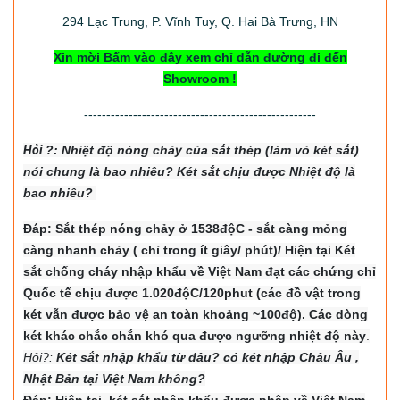
294
Lạc Trung, P. Vĩnh Tuy, Q. Hai Bà Trưng, HN
Xin mời Bấm vào đây xem chỉ dẫn đường đi đến
Showroom !
----------------------------------------------------
Hỏi
?: Nhiệt độ nón
g chảy của sắt thép (làm vỏ két sắt)
nói chung là bao nhiêu? Két sắt chịu được Nhiệt độ là
bao nhiêu?
Đáp: Sắt thép nóng chảy ở 1538độC - sắt càng mỏng
càng nhanh chảy ( chỉ trong ít giây/ phút)/ Hiện tại Két
sắt chống cháy nhập khẩu về Việt Nam đạt các chứng chỉ
Quốc tế chịu được 1.020độC/120phut (các đồ vật trong
két vẫn được bảo vệ an toàn khoảng ~100độ). Các dòng
két khác chắc chắn khó qua được ngưỡng nhiệt độ này
.
Hỏi?:
Két sắt nhập khẩu từ đâu? có két nhập Châu Âu ,
Nhật Bản tại Việt Nam không?