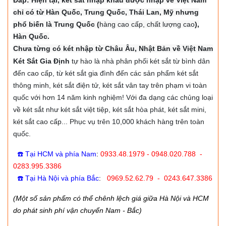
Đáp: Hiện tại, két sắt nhập khẩu được nhập về Việt Nam
chỉ có từ Hàn Quốc, Trung Quốc, Thái Lan, Mỹ nhưng
phổ biến là Trung Quốc (
hàng cao cấp, chất lượng cao
),
Hàn Quốc.
Chưa từng có két nhập từ Châu Âu, Nhật Bản về Việt Nam
Két Sắt Gia Định
tự hào là nhà phân phối két sắt từ bình dân
đến cao cấp, từ két sắt gia đình đến các sản phẩm két sắt
thông minh, két sắt điện tử, két sắt vân tay trên phạm vi toàn
quốc với hơn 14 năm kinh nghiệm! Với đa dạng các chủng loại
về két sắt như két sắt việt tiệp, két sắt hòa phát, két sắt mini,
két sắt cao cấp... Phục vụ trên 10,000 khách hàng trên toàn
quốc.
☎️ Tại HCM và phía Nam
:
0933.48.1979 - 0948.020.788 -
0283.995.3386
☎️ Tại Hà Nội và phía Bắc
:
0969.52.62.79 - 0243.647.3386
(Một số sản phẩm có thể chênh lệch giá giữa Hà Nội và HCM
do phát sinh phí vận chuyển Nam - Bắc)