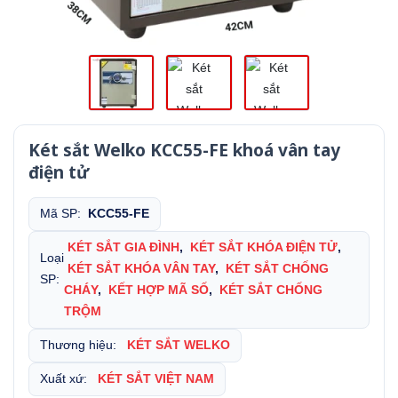
Két sắt Welko KCC55-FE khoá vân tay
điện tử
Mã SP:
KCC55-FE
KÉT SẮT GIA ĐÌNH
,
KÉT SẮT KHÓA ĐIỆN TỬ
,
Loại
KÉT SẮT KHÓA VÂN TAY
,
KÉT SẮT CHỐNG
SP:
CHÁY
,
KẾT HỢP MÃ SỐ
,
KÉT SẮT CHỐNG
TRỘM
Thương hiệu:
KÉT SẮT WELKO
Xuất xứ:
KÉT SẮT VIỆT NAM