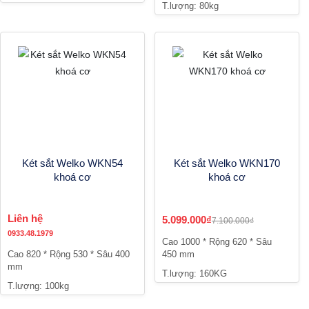
T.lượng: 80kg
Két sắt Welko WKN54
Két sắt Welko WKN170
khoá cơ
khoá cơ
Liên hệ
5.099.000₫
7.100.000₫
0933.48.1979
Cao 1000 * Rộng 620 * Sâu
Cao 820 * Rộng 530 * Sâu 400
450 mm
mm
T.lượng: 160KG
T.lượng: 100kg