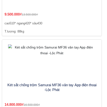
9.500.000₫
13.500.000₫
cao510* ngang420* sâu430
T.lượng: 88kg
Két sắt chống trộm Samurai MF36 vân tay App điện thoại
-Lộc Phát
14.800.000₫
16.500.000₫