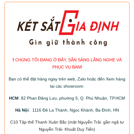
❗️ CHÚNG TÔI ĐANG Ở ĐÂY, SẴN SÀNG LẮNG NGHE VÀ
PHỤC VỤ BẠN❗️
Bạn có thể đặt hàng ngay trên web, Zalo hoặc đến Xem hàng
tại các showroom:
HCM
: 82 Phan Đăng Lưu, phường 5, Q. Phú Nhuận, TP.HCM
Hà Nội
: 1116 Đê La Thành, Ngọc Khánh, Ba Đình, HN
C10 Tập thể Thanh Xuân Bắc
(mặt Nguyễn Trãi: gần ngã tư
Nguyễn Trãi- Khuất Duy Tiến)