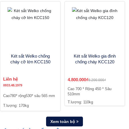
Két sắt Welko chống
Két sắt Welko gia đình
cháy cỡ lớn KCC150
chống cháy KCC120
Liên hệ
4.800.000₫
6.200.000₫
0933.48.1979
Cao 700 * Rộng 450 * Sâu
510mm
Cao780* rộng530* sâu 565 mm
T.lượng: 110kg
T.lượng: 170kg
Xem toàn bộ