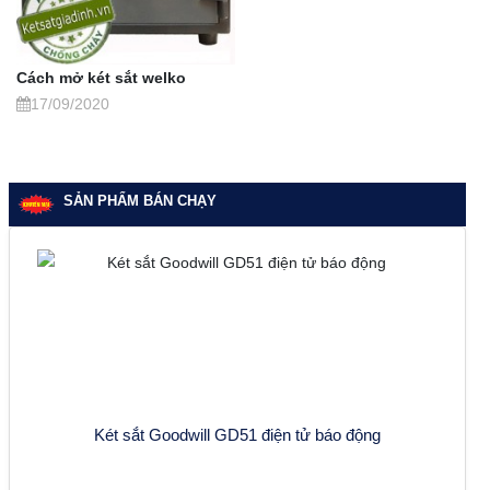
Cách mở két sắt welko
17/09/2020
SẢN PHẨM BÁN CHẠY
Két sắt Goodwill GD51 điện tử báo động