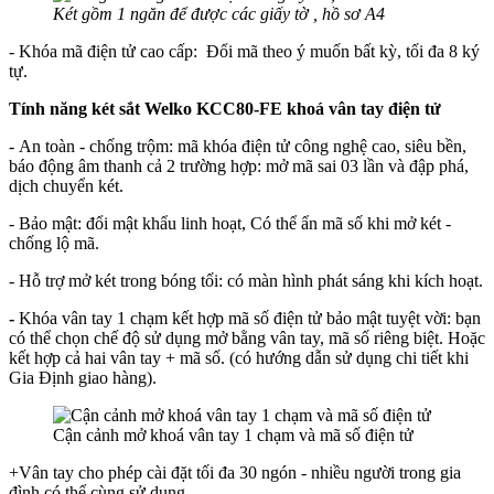
Két gồm 1 ngăn để được các giấy tờ , hồ sơ A4
- Khóa mã điện tử cao cấp: Đổi mã theo ý muốn bất kỳ, tối đa 8 ký
tự.
Tính năng
két sắt
Welko KCC80-FE khoá vân tay điện tử
- An toàn - chống trộm: mã khóa điện tử công nghệ cao, siêu bền,
báo động âm thanh cả 2 trường hợp: mở mã sai 03 lần và đập phá,
dịch chuyển két.
- Bảo mật: đổi mật khẩu linh hoạt, Có thể ẩn mã số khi mở két -
chống lộ mã.
- Hỗ trợ mở két trong bóng tối: có màn hình phát sáng khi kích hoạt.
-
Khóa vân tay 1 chạm kết hợp mã số điện tử bảo mật tuyệt vời: bạn
có thể chọn chế độ sử dụng mở bằng vân tay, mã số riêng biệt. Hoặc
kết hợp cả hai vân tay + mã số. (có hướng dẫn sử dụng chi tiết khi
Gia Định giao hàng).
Cận cảnh mở khoá vân tay 1 chạm và mã số điện tử
+Vân tay cho phép cài đặt tối đa 30 ngón - nhiều người trong gia
đình có thể cùng sử dụng.