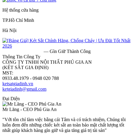
Hệ thống cửa hàng
TP.Hồ Chí Minh
Hà Nội
— Gìn Giữ Thành Công
Thông Tin Công Ty
CÔNG TY TNHH NỘI THẤT PHÚ GIA AN
(KÉT SẮT GIA ĐỊNH)
MST:
0313182157
0933.48.1979 - 0948 020 788
ketsatgiadinh.vn
ketgiadinh@gmail.com
Đại Diện
Mr Lăng - CEO Phú Gia An
"Với tôn chỉ làm việc bằng cái Tâm và có trách nhiệm, Chúng tôi
luôn đem đến những chiếc két sắt an toàn bảo mật chất lượng tốt
nhất giúp khách hàng gìn giữ và gia tăng giá trị tài sản"