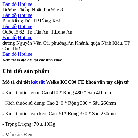
Bản đồ
Hotline
Đường Thống Nhất, Phường 8
Bản đồ
Hotline
Phú Riềng Đỏ, TP Đồng Xoài
Bản đồ
Hotline
Quốc lộ 62, Tp.Tân An, T.Long An
Bản đồ
Hotline
đường Nguyễn Văn Cừ, phường An Khánh, quận Ninh Kiều, TP
Cần Thơ
Bản đồ
Hotline
Xem thêm địa chỉ tại các tỉnh khác
Chi tiết sản phẩm
Mô tả chi tiết
két sắt
Welko KCC80-FE khoá vân tay điện tử
-
Kích thước ngoài: Cao 410 * Rộng 480 * Sâu 410mm
-
Kích thước sử dụng: Cao 240 * Rộng 380 * Sâu 260mm
-
Kích thước ngăn kéo: Cao 30 * Rộng 370 * Sâu 230mm
- Trọng Lượng: 70 ± 10Kg
- Màu sắc: Đen