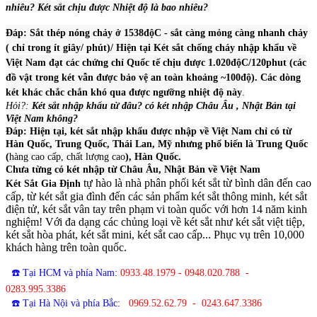
nhiêu? Két sắt chịu được Nhiệt độ là bao nhiêu?
Đáp: Sắt thép nóng chảy ở 1538độC - sắt càng mỏng càng nhanh chảy
( chỉ trong ít giây/ phút)/ Hiện tại Két sắt chống cháy nhập khẩu về
Việt Nam đạt các chứng chỉ Quốc tế chịu được 1.020độC/120phut (các
đồ vật trong két vẫn được bảo vệ an toàn khoảng ~100độ). Các dòng
két khác chắc chắn khó qua được ngưỡng nhiệt độ này
.
Hỏi?:
Két sắt nhập khẩu từ đâu? có két nhập Châu Âu , Nhật Bản tại
Việt Nam không?
Đáp: Hiện tại, két sắt nhập khẩu được nhập về Việt Nam chỉ có từ
Hàn Quốc, Trung Quốc, Thái Lan, Mỹ nhưng phổ biến là Trung Quốc
(
hàng cao cấp, chất lượng cao
), Hàn Quốc.
Chưa từng có két nhập từ Châu Âu, Nhật Bản về Việt Nam
tự hào là nhà phân phối két sắt từ bình dân đến cao
Két Sắt Gia Định
cấp, từ két sắt gia đình đến các sản phẩm két sắt thông minh, két sắt
điện tử, két sắt vân tay trên phạm vi toàn quốc với hơn 14 năm kinh
nghiệm! Với đa dạng các chủng loại về két sắt như két sắt việt tiệp,
két sắt hòa phát, két sắt mini, két sắt cao cấp... Phục vụ trên 10,000
khách hàng trên toàn quốc.
☎️ Tại HCM và phía Nam
:
0933.48.1979 - 0948.020.788 -
0283.995.3386
☎️ Tại Hà Nội và phía Bắc
:
0969.52.62.79 - 0243.647.3386