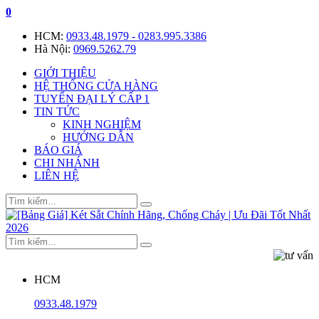
0
HCM:
0933.48.1979 - 0283.995.3386
Hà Nội:
0969.5262.79
GIỚI THIỆU
HỆ THỐNG CỬA HÀNG
TUYỂN ĐẠI LÝ CẤP 1
TIN TỨC
KINH NGHIỆM
HƯỚNG DẪN
BÁO GIÁ
CHI NHÁNH
LIÊN HỆ
HCM
0933.48.1979