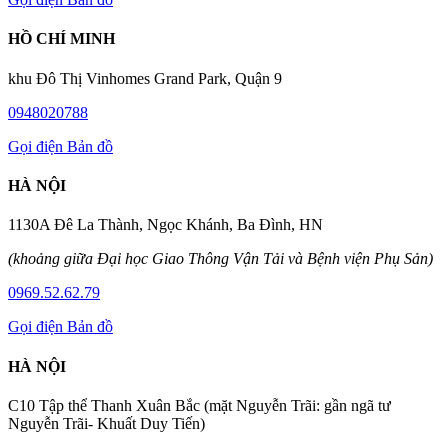
HỒ CHÍ MINH
khu Đô Thị Vinhomes Grand Park, Quận 9
0948020788
Gọi điện
Bản đồ
HÀ NỘI
1130A Đê La Thành, Ngọc Khánh, Ba Đình, HN
(khoảng giữa Đại học Giao Thông Vận Tải và Bệnh viện Phụ Sản)
0969.52.62.79
Gọi điện
Bản đồ
HÀ NỘI
C10 Tập thể Thanh Xuân Bắc (mặt Nguyễn Trãi: gần ngã tư
Nguyễn Trãi- Khuất Duy Tiến)