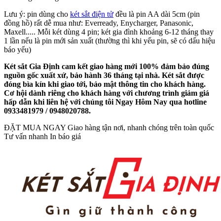
Lưu ý: pin dùng cho
két sắt điện tử
đều là pin AA dài 5cm (pin
đồng hồ) rất dễ mua như: Everready, Enycharger, Panasonic,
Maxell..... Mỗi két dùng 4 pin; két gia đình khoảng 6-12 tháng thay
1 lần nếu là pin mới sản xuất (thường thì khi yếu pin, sẽ có dấu hiệu
báo yếu)
Két sắt Gia Định cam kết giao hàng mới 100% đảm bảo đúng
nguồn gốc xuất xứ, bảo hành 36 tháng tại nhà. Két sắt được
đóng bìa kín khi giao tới, bảo mật thông tin cho khách hàng.
Cơ hội dành riêng cho khách hàng với chương trình giảm giá
hấp dẫn khi liên hệ với chúng tôi Ngay Hôm Nay qua hotline
0933481979 / 0948020788.
ĐẶT MUA NGAY
Giao hàng tận nơi, nhanh chóng trên toàn quốc
Tư vấn nhanh
In báo giá