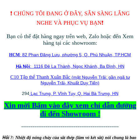
❗️ CHÚNG TÔI ĐANG Ở ĐÂY, SẴN SÀNG LẮNG
NGHE VÀ PHỤC VỤ BẠN❗️
Bạn có thể đặt hàng ngay trên web, Zalo hoặc đến Xem
hàng tại các showroom:
: 82 Phan Đăng Lưu, phường 5, Q. Phú Nhuận, TP.HCM
HCM
Hà Nội
: 1116 Đê La Thành, Ngọc Khánh, Ba Đình, HN
C10 Tập thể Thanh Xuân Bắc
(mặt Nguyễn Trãi: gần ngã tư
Nguyễn Trãi- Khuất Duy Tiến)
294
Lạc Trung, P. Vĩnh Tuy, Q. Hai Bà Trưng, HN
Xin mời Bấm vào đây xem chỉ dẫn đường
đi đến Showroom !
----------------------------------------------------
Hỏi
?: Nhiệt độ nón
g chảy của sắt thép (làm vỏ két sắt) nói chung là bao