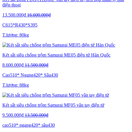
điện thoại
13.500.000₫
16.600.000₫
C615*R430*S395
T.lượng: 80kg
Két sắt siêu chống trộm Samurai ME05 điện tử Hàn Quốc
8.600.000₫
11.500.000₫
Cao510* Ngang420* Sâu430
T.lượng: 88kg
Két sắt siêu chống trộm Samurai MF05 vân tay điện tử
9.500.000₫
13.500.000₫
cao510* ngang420* sâu430