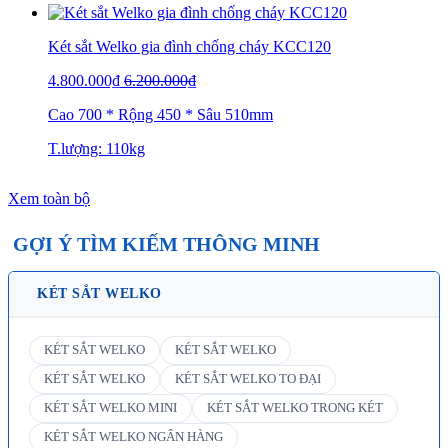
Két sắt Welko gia đình chống cháy KCC120
4.800.000₫
6.200.000₫
Cao 700 * Rộng 450 * Sâu 510mm
T.lượng: 110kg
Xem toàn bộ
GỢI Ý TÌM KIẾM THÔNG MINH
KÉT SẮT WELKO
KÉT SẮT WELKO
KÉT SẮT WELKO
KÉT SẮT WELKO
KÉT SẮT WELKO TO ĐẠI
KÉT SẮT WELKO MINI
KÉT SẮT WELKO TRONG KÉT
KÉT SẮT WELKO NGÂN HÀNG