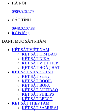
HÀ NỘI
0969.5262.79
CÁC TỈNH
0948.02.07.88
0
Giỏ hàng
DANH MỤC SẢN PHẨM
KÉT SẮT VIỆT NAM
KÉT SẮT KIM BẢO
KÉT SẮT NIKA
KÉT SẮT VIỆT TIỆP
KÉT SẮT HOÀ PHÁT
KÉT SẮT NHẬP KHẨU
KÉT SẮT Sentry
KÉT SẮT BOOIL
KÉT SẮT BOFA
KÉT SẮT AIFEIBAO
KÉT SẮT PHILIPS
KÉT SẮT LEECO
KÉT SẮT THÉP TẤM
KÉT SẮT SAMURAI