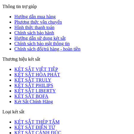
Thông tin trợ giúp
Hướng dẫn mua hàng
Phương thức vận chuyển
Hình thức thanh toán
Chính sách bảo hành
Hướng dẫn sử dụng két sắt
Chính sách bảo mật thông tin
Chính sách đổi/trả hàng - hoàn tiền
Thương hiệu két sắt
KÉT SẮT VIỆT TIỆP
KÉT SẮT HÒA PHÁT
KÉT SẮT TRULY
KÉT SẮT PHILIPS
KÉT SẮT LIBERTY
KÉT SẮT BOFA
Két Sắt Chính Hãng
Loại két sắt
KÉT SẮT THÉP TẤM
KÉT SẮT ĐIỆN TỬ
KÉT SẮT CÁNH ĐÚC