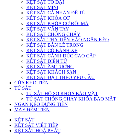
KÉT SẮT TO ĐẠI
KÉT SẮT MINI
KÉT SẮT CÁ NHÂN ĐỂ TỦ
KÉT SẮT KHÓA CƠ
KÉT SẮT KHÓA CƠ ĐỔI MÃ
KÉT SẮT VÂN TAY
KÉT SẮT CHỐNG CHÁY
KÉT SẮT THẢ TIỀN VÀO NGĂN KÉO
KÉT SẮT BÀN LỀ TRONG
KÉT SẮT CÓ BÁNH XE
KÉT SẮT CÁNH ĐÚC CAO CẤP
KÉT SẮT ĐIỆN TỬ
KÉT SẮT ÂM TƯỜNG
KÉT SẮT KHÁCH SẠN
KÉT SẮT ĐẶT THEO YÊU CẦU
CỬA KHO TIỀN
TỦ SẮT
TỦ SẮT HỒ SƠ KHÓA BẢO MẬT
TỦ SẮT CHỐNG CHÁY KHÓA BẢO MẬT
NGĂN KÉO ĐỰNG TIỀN
MÁY ĐẾM TIỀN
KÉT SẮT
KÉT SẮT VIỆT TIỆP
KÉT SẮT HOÀ PHÁT