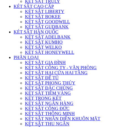
KÉT SẮT TRULY
KÉT SẮT CAO CẤP
KÉT SẮT LIBERTY
KÉT SẮT BOKEE
KÉT SẮT GOODWILL
KÉT SẮT GUDBANK
KÉT SẮT HÀN QUỐC
KÉT SẮT ADELBANK
KÉT SẮT KUMHO
KÉT SẮT WELKO
KÉT SẮT HONEYWELL
PHÂN LOẠI
KÉT SẮT GIA ĐÌNH
KÉT SẮT CÔNG TY - VĂN PHÒNG
KÉT SẮT HAI CỬA HAI TẦNG
KÉT SẮT ĐỂ TỦ
KÉT SẮT PHONG THỦY
KÉT SẮT ĐẶC CHỦNG
KÉT SẮT TIỆM VÀNG
KÉT TRONG KÉT
KÉT SẮT NGÂN HÀNG
KÉT SẮT CÔNG ĐỨC
KÉT SẮT THÔNG MINH
KÉT SẮT NHẬN DIỆN KHUÔN MẶT
KÉT SẮT THU NGÂN