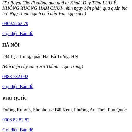
(Từ Royal City đi xuống qua ngã tư Khuất Duy Tiến- LƯU Ý:
KHÔNG XUỐNG HẦM CHUI- nhìn ngay bên phải, qua quán bia
hơi Ngọc Linh, cạnh chỗ bán Vali, cặp xách)
0969.5262.79
Gọi điện
Bản đồ
HÀ NỘI
294 Lạc Trung, quận Hai Bà Trưng, HN
(Đối diện cây xăng Hà Thành - Lạc Trung)
0988 782 092
Gọi điện
Bản đồ
PHÚ QUỐC
Đường Ruby 3, Shophouse Bãi Kem, Phường An Thới, Phú Quốc
0906.82.82.82
Gọi điện
Bản đồ