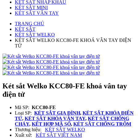
KÉT SẮT NHẬP KHẨU
KÉT SẮT MINI
KÉT SẮT VÂN TAY
TRANG CHỦ
KÉT SẮT
KÉT SẮT WELKO
KÉT SẮT WELKO KCC80-FE KHOÁ VÂN TAY ĐIỆN
TỬ
Két sắt Welko KCC80-FE khoá vân tay
điện tử
Mã SP:
KCC80-FE
Loại SP:
KÉT SẮT GIA ĐÌNH
,
KÉT SẮT KHÓA ĐIỆN
TỬ
,
KÉT SẮT KHÓA VÂN TAY
,
KÉT SẮT CHỐNG
CHÁY
,
KẾT HỢP MÃ SỐ
,
KÉT SẮT CHỐNG TRỘM
Thương hiệu:
KÉT SẮT WELKO
Xuất xứ:
KÉT SẮT VIỆT NAM