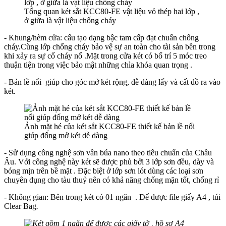
Tổng quan két sắt KCC80-FE vật liệu vỏ thép hai lớp ,
ở giữa là vật liệu chống cháy
- Khung/hèm cửa: cấu tạo dạng bậc tam cấp đạt chuẩn chống
cháy.Cùng lớp chống cháy bảo vệ sự
an toàn
cho tài sản bên trong
khi xảy ra sự cố cháy nổ .Mặt trong cửa két có bố trí 5 móc treo
thuận tiện trong việc
bảo mật
những chìa khóa quan trọng .
- Bản lề nổi giúp cho góc mở két rộng, dễ dàng lấy và cất đồ ra vào
két.
Ảnh mặt hé của két sắt KCC80-FE thiết kế bản lề nổi
giúp đống mở két dễ dàng
- Sử dụng công nghệ sơn vân búa nano theo tiêu chuẩn của Châu
Âu. Với công nghệ này két sẽ được phủ bởi 3 lớp sơn đều, dày và
bóng mịn trên bề mặt . Đặc biệt ở lớp sơn lót dùng các loại sơn
chuyên dụng cho tàu thuỷ nên có khả năng chống mặn tốt, chống rỉ
- Không gian: Bên trong két có 01 ngăn . Để được file giấy A4 , túi
Clear Bag
.