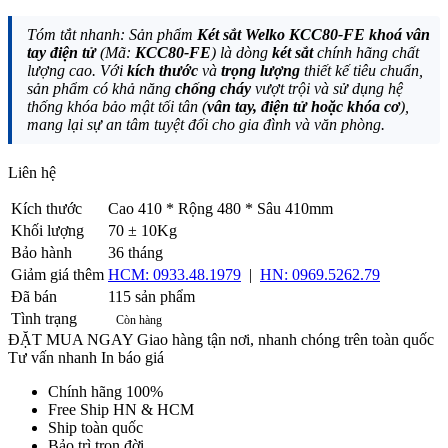
Tóm tắt nhanh: Sản phẩm
Két sắt Welko KCC80-FE khoá vân
tay điện tử
(Mã:
KCC80-FE
) là dòng
két sắt
chính hãng chất
lượng cao. Với
kích thước
và
trọng lượng
thiết kế tiêu chuẩn,
sản phẩm có khả năng
chống cháy
vượt trội và sử dụng hệ
thống khóa bảo mật tối tân (
vân tay, điện tử hoặc khóa cơ
),
mang lại sự an tâm tuyệt đối cho gia đình và văn phòng.
Liên hệ
Gọi ngay
Kích thước
Cao 410 * Rộng 480 * Sâu 410mm
Khối lượng
70 ± 10Kg
Bảo hành
36 tháng
Giảm giá thêm
HCM: 0933.48.1979
|
HN: 0969.5262.79
Đã bán
115 sản phẩm
Tình trạng
Còn hàng
ĐẶT MUA NGAY
Giao hàng tận nơi, nhanh chóng trên toàn quốc
Tư vấn nhanh
In báo giá
Chính hãng 100%
Free Ship HN & HCM
Ship toàn quốc
Bảo trì trọn đời