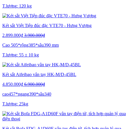
T.lượng: 120 kg
Két sắt Việt Tiệp đúc đặc VTE70 - Hưng Vượng
2.899.000₫
3.900.000₫
Cao 505*rộng385*sâu390 mm
T.lượng: 55 ± 10 kg
Két sắt Aifeibao vân tay HK-M/D-45BL
4.850.000₫
6.900.000₫
cao457*ngang390*sâu340
T.lượng: 25kg
Két sắt Bofa FDG-A1D60F vân tay điện tử, tích hợp quản lý qua