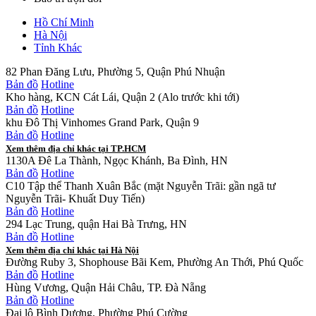
Hồ Chí Minh
Hà Nội
Tỉnh Khác
82 Phan Đăng Lưu, Phường 5, Quận Phú Nhuận
Bản đồ
Hotline
Kho hàng, KCN Cát Lái, Quận 2 (Alo trước khi tới)
Bản đồ
Hotline
khu Đô Thị Vinhomes Grand Park, Quận 9
Bản đồ
Hotline
Xem thêm địa chỉ khác tại TP.HCM
1130A Đê La Thành, Ngọc Khánh, Ba Đình, HN
Bản đồ
Hotline
C10 Tập thể Thanh Xuân Bắc (mặt Nguyễn Trãi: gần ngã tư
Nguyễn Trãi- Khuất Duy Tiến)
Bản đồ
Hotline
294 Lạc Trung, quận Hai Bà Trưng, HN
Bản đồ
Hotline
Xem thêm địa chỉ khác tại Hà Nội
Đường Ruby 3, Shophouse Bãi Kem, Phường An Thới, Phú Quốc
Bản đồ
Hotline
Hùng Vương, Quận Hải Châu, TP. Đà Nẵng
Bản đồ
Hotline
Đại lộ Bình Dương, Phường Phú Cường