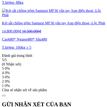
T.lượng: 88kg
Két sắt chống trộm Samurai MF36 vân tay App điện thoại -Lộc Phát
14.800.000₫
16.500.000₫
Cao680* Ngang480* Sâu480
T.lượng: 160kg ± 5
Đánh giá trung bình
5/5
(0 Nhận xét)
5
0%
4
0%
3
0%
2
0%
1
0%
Chia sẻ nhận xét về sản phẩm
GỬI NHẬN XÉT CỦA BẠN