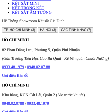
KÉT SẮT MINI
KÉT TRONG KÉT
KÉT SẮT ÂM TƯỜNG
Hệ Thống Showroom Két sắt Gia Định
TP. HỒ CHÍ MINH (3)
HÀ NỘI (3)
CÁC TỈNH KHÁC (7)
HỒ CHÍ MINH
82 Phan Đăng Lưu, Phường 5, Quận Phú Nhuận
(Gần Trường Tiểu Học Cao Bá Quát - Kế bên quán Chuối Nướng)
0933.48.1979
/
0948.02.07.88
Gọi điện
Bản đồ
HỒ CHÍ MINH
Kho hàng, KCN Cát Lái, Quận 2 (Alo trước khi tới)
0948.02.0788
/
0933.48.1979
Gọi điện
Bản đồ