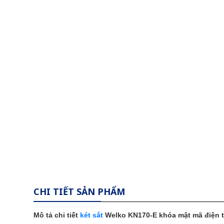
CHI TIẾT SẢN PHẨM
Mô tả chi tiết
két sắt
Welko KN170-E khóa mật mã điện 