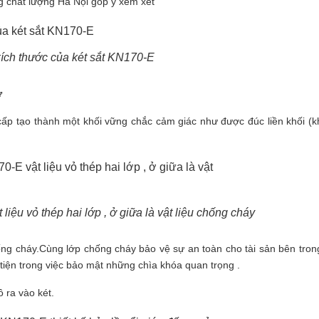
́t lượng Hà Nội góp ý xem xét
ích thước của két sắt KN170-E
ử
 cấp tạo thành một khối vững chắc cảm giác như được đúc liền khối (kh
iệu vỏ thép hai lớp , ở giữa là vật liệu chống cháy
ống cháy.Cùng lớp chống cháy bảo vệ sự
an toàn
cho tài sản bên trong
tiện trong việc
bảo mật
những chìa khóa quan trọng .
 ra vào két.