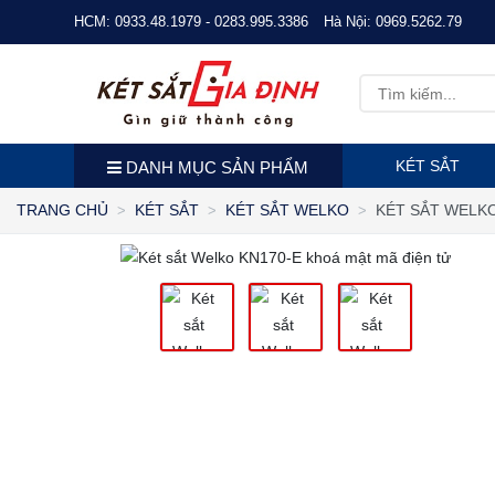
HCM:
0933.48.1979 - 0283.995.3386
Hà Nội:
0969.5262.79
KÉT SẮT
DANH MỤC SẢN PHẨM
KÉT SẮT WELKO
TRANG CHỦ
KÉT SẮT
KÉT SẮT WELKO