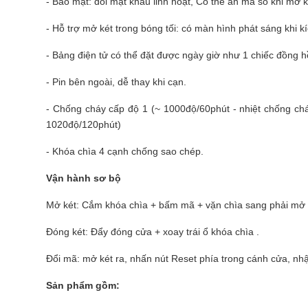
- Bảo mật: đổi mật khẩu linh hoạt, Có thể ẩn mã số khi mở k
- Hỗ trợ mở két trong bóng tối: có màn hình phát sáng khi kí
- Bảng điện tử có thể đặt được ngày giờ như 1 chiếc đồng 
- Pin bên ngoài, dễ thay khi cạn.
- Chống cháy cấp độ 1 (~ 1000độ/60phút - nhiệt chống ch
1020độ/120phút)
- Khóa chìa 4 cạnh chống sao chép.
Vận hành sơ bộ
Mở két: Cắm khóa chìa + bấm mã + vặn chìa sang phải mở 
Đóng két: Đẩy đóng cửa + xoay trái ổ khóa chìa .
Đổi mã: mở két ra, nhấn nút Reset phía trong cánh cửa, nh
Sản phẩm gồm: