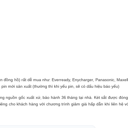
in đồng hồ) rất dễ mua như: Everready, Enycharger, Panasonic, Maxell..
 pin mới sản xuất (thường thì khi yếu pin, sẽ có dấu hiệu báo yếu)
 nguồn gốc xuất xứ, bảo hành 36 tháng tại nhà. Két sắt được đóng 
iêng cho khách hàng với chương trình giảm giá hấp dẫn khi liên hệ vớ