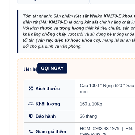
Tóm tắt nhanh: Sản phẩm
Két sắt Welko KN170-E khoá
điện tử
(Mã:
KN170-E
) là dòng
két sắt
chính hãng chất l
Với
kích thước
và
trọng lượng
thiết kế tiêu chuẩn, sản 
khả năng
chống cháy
vượt trội và sử dụng hệ thống khó
tối tân (
vân tay, điện tử hoặc khóa cơ
), mang lại sự an t
đối cho gia đình và văn phòng.
Liên hệ
GỌI NGAY
Cao 1000 * Rộng 620 * Sâu
Kích thước
mm
Khối lượng
160 ± 10Kg
Bảo hành
36 tháng
HCM: 0933.48.1979
|
HN:
Giảm giá thêm
0969.5262.79