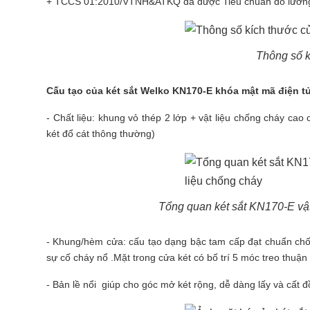
+ TCCS 01:2010/VTNH&ATKQ đã được Tiêu chuẩn đo lường châ
Thông số k
Cấu tạo của
két sắt
Welko KN170-E khóa mật mã điện t
- Chất liệu: khung vỏ thép 2 lớp + vật liệu chống cháy cao
két đổ cát thông thường)
Tổng quan két sắt KN170-E vật l
- Khung/hèm cửa: cấu tạo dạng bậc tam cấp đạt chuẩn ch
sự cố cháy nổ .Mặt trong cửa két có bố trí 5 móc treo thuận 
- Bản lề nổi giúp cho góc mở két rộng, dễ dàng lấy và cất đồ