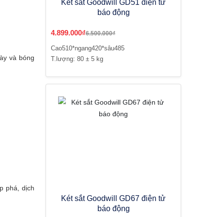
Két sắt Goodwill GD51 điện tử
báo động
4.899.000₫
6.500.000₫
Cao510*ngang420*sâu485
dày và bóng
T.lượng: 80 ± 5 kg
p phá, dịch
Két sắt Goodwill GD67 điện tử
báo động