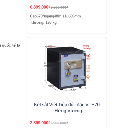
6.899.000₫
8.500.000₫
Cao670*ngang480* sâu505mm
T.lượng: 120 kg
 quốc tế là
Két sắt Việt Tiệp đúc đặc VTE70
- Hưng Vượng
2.899.000₫
3.900.000₫