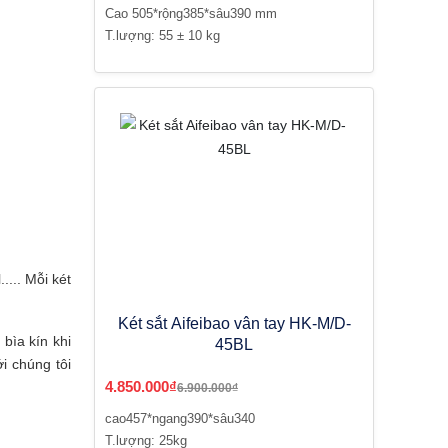
Cao 505*rộng385*sâu390 mm
T.lượng: 55 ± 10 kg
... Mỗi két
Két sắt Aifeibao vân tay HK-M/D-
bìa kín khi
45BL
i chúng tôi
4.850.000₫
6.900.000₫
cao457*ngang390*sâu340
T.lượng: 25kg