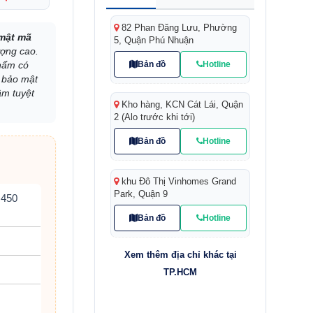
82 Phan Đăng Lưu, Phường
 mật mã
5, Quận Phú Nhuận
ượng cao.
Bản đồ
Hotline
phẩm có
a bảo mật
âm tuyệt
Kho hàng, KCN Cát Lái, Quận
2 (Alo trước khi tới)
Bản đồ
Hotline
khu Đô Thị Vinhomes Grand
Park, Quận 9
 450
Bản đồ
Hotline
Xem thêm địa chỉ khác tại
TP.HCM