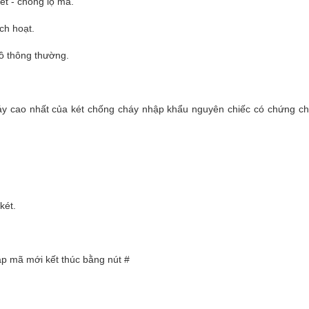
ét - chống lộ mã.
ch hoạt.
hồ thông thường.
áy cao nhất của két chống cháy nhập khẩu nguyên chiếc có chứng chỉ
két.
ập mã mới kết thúc bằng nút #