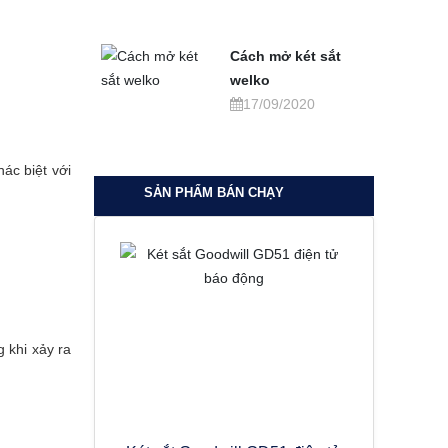
Cách mở két sắt
welko
17/09/2020
ác biệt với
SẢN PHẨM BÁN CHẠY
 khi xảy ra