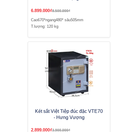
6.899.000₫
8.500.000₫
Cao670*ngang480* sâu505mm
T.lượng: 120 kg
Két sắt Việt Tiệp đúc đặc VTE70
- Hưng Vượng
2.899.000₫
3.900.000₫