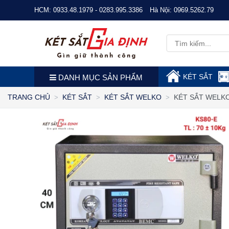
HCM:
0933.48.1979 - 0283.995.3386
Hà Nội:
0969.5262.79
KÉT SẮT
DANH MỤC SẢN PHẨM
KÉT SẮT WELKO
TRANG CHỦ
KÉT SẮT
KÉT SẮT WELKO