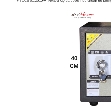
+ TCCS 01:2010/VTNH&ATKQ đã được Tiêu chuẩn đo lường châ