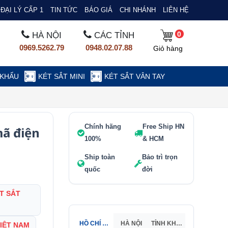
ĐẠI LÝ CẤP 1
TIN TỨC
BÁO GIÁ
CHI NHÁNH
LIÊN HỆ
0
HÀ NỘI
CÁC TỈNH
0969.5262.79
0948.02.07.88
Giỏ hàng
 KHẨU
KÉT SẮT MINI
KÉT SẮT VÂN TAY
Chính hãng
Free Ship HN
mã điện
100%
& HCM
Ship toàn
Bảo trì trọn
quốc
đời
T SẮT
HỒ CHÍ MINH
HÀ NỘI
TỈNH KHÁC
VIỆT NAM