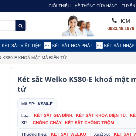
GIỚI THIỆU
HỆ THỐNG CỬA HÀNG
TUYỂN 
HCM
0933.48.1979
KÉT SẮT VIỆT TIỆP
KÉT SẮT HOÀ PHÁT
KÉT SẮT NHẬP
 KS80-E KHOÁ MẬT MÃ ĐIỆN TỬ
Két sắt Welko KS80-E khoá mật 
tử
Mã SP:
KS80-E
Loại
KÉT SẮT GIA ĐÌNH
,
KÉT SẮT KHÓA ĐIỆN TỬ
,
KÉ
SP:
CHỐNG CHÁY
,
KÉT SẮT CHỐNG TRỘM
Thương hiệu:
KÉT SẮT WELKO
Xuất xứ:
KÉT SẮT 