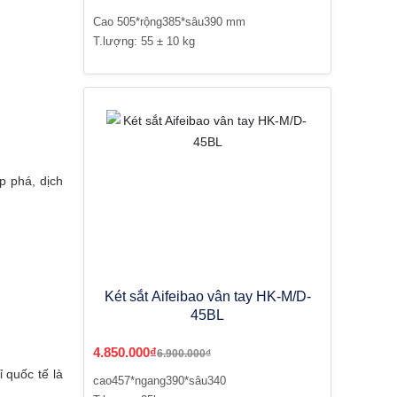
Cao 505*rộng385*sâu390 mm
T.lượng: 55 ± 10 kg
p phá, dịch
Két sắt Aifeibao vân tay HK-M/D-
45BL
4.850.000₫
6.900.000₫
 quốc tế là
cao457*ngang390*sâu340