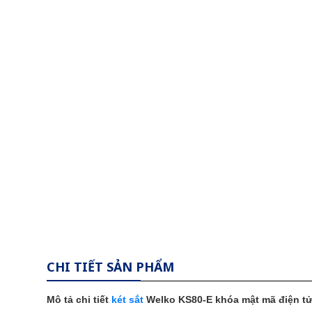
CHI TIẾT SẢN PHẨM
Mô tả chi tiết
két sắt
Welko KS80-E khóa mật mã điện t