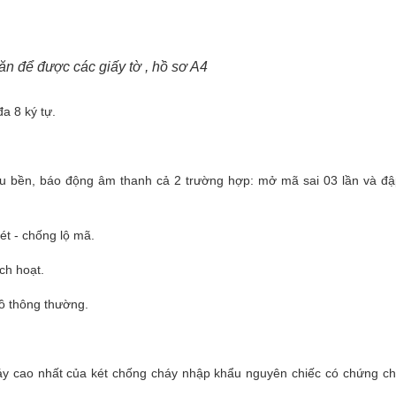
n để được các giấy tờ , hồ sơ A4
a 8 ký tự.
êu bền, báo động âm thanh cả 2 trường hợp: mở mã sai 03 lần và đậ
ét - chống lộ mã.
ch hoạt.
hồ thông thường.
áy cao nhất của két chống cháy nhập khẩu nguyên chiếc có chứng chỉ