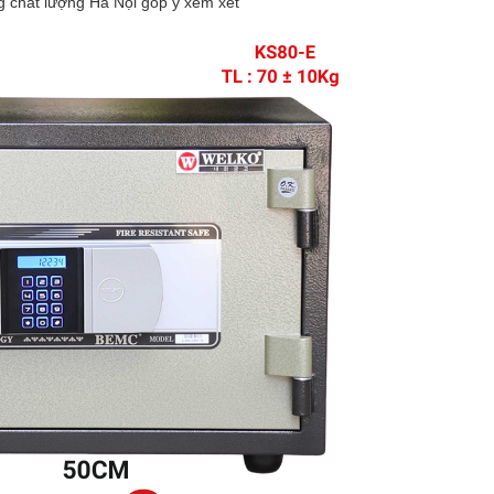
́t lượng Hà Nội góp ý xem xét