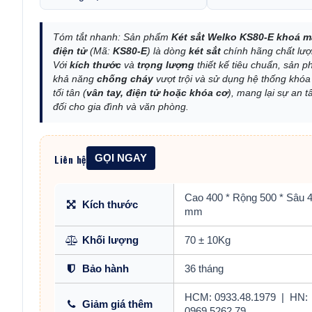
Tóm tắt nhanh: Sản phẩm
Két sắt Welko KS80-E khoá m
điện tử
(Mã:
KS80-E
) là dòng
két sắt
chính hãng chất lượ
Với
kích thước
và
trọng lượng
thiết kế tiêu chuẩn, sản 
khả năng
chống cháy
vượt trội và sử dụng hệ thống khó
tối tân (
vân tay, điện tử hoặc khóa cơ
), mang lại sự an t
đối cho gia đình và văn phòng.
Liên hệ
GỌI NGAY
Cao 400 * Rộng 500 * Sâu 
Kích thước
mm
Khối lượng
70 ± 10Kg
Bảo hành
36 tháng
HCM: 0933.48.1979
|
HN:
Giảm giá thêm
0969.5262.79