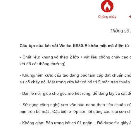
Thông số 
Cấu tạo của
két sắt
Welko KS80-E khóa mật mã điện tử
- Chất liệu: khung vỏ thép 2 lớp + vật liệu chống cháy cao
két đổ cát thông thường)
- Khung/hèm cửa: cấu tạo dạng bậc tam cấp đạt chuẩn ch
sự cố cháy nổ .Mặt trong cửa két có bố trí 5 móc treo thuận 
- Bản lề nổi giúp cho góc mở két rộng, dễ dàng lấy và cất đồ
- Sử dụng công nghệ sơn vân búa nano theo tiêu chuẩn củ
mịn trên bề mặt . Đặc biệt ở lớp sơn lót dùng các loại sơn
- Không gian: Bên trong két có 01 ngăn . Để được file giấy A