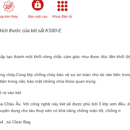
kích thước của két sắt KS80-E
 cấp tạo thành một khối vững chắc cảm giác như được đúc liền khối (kh
ống cháy.Cùng lớp chống cháy bảo vệ sự
an toàn
cho tài sản bên trong
tiện trong việc
bảo mật
những chìa khóa quan trọng .
 ra vào két.
a Châu Âu. Với công nghệ này két sẽ được phủ bởi 3 lớp sơn đều, 
 chuyên dụng cho tàu thuỷ nên có khả năng chống mặn tốt, chống rỉ
4 , túi Clear Bag
.