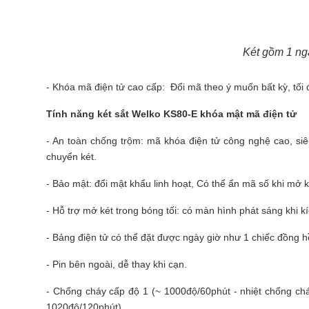
Két gồm 1 ngă
- Khóa mã điện tử cao cấp: Đổi mã theo ý muốn bất kỳ, tối đ
Tính năng
két sắt
Welko KS80-E khóa mật mã điện tử
- An toàn chống trộm: mã khóa điện tử công nghệ cao, si
chuyển két.
- Bảo mật: đổi mật khẩu linh hoạt, Có thể ẩn mã số khi mở k
- Hỗ trợ mở két trong bóng tối: có màn hình phát sáng khi kí
- Bảng điện tử có thể đặt được ngày giờ như 1 chiếc đồng 
- Pin bên ngoài, dễ thay khi cạn.
- Chống cháy cấp độ 1 (~ 1000độ/60phút - nhiệt chống ch
1020độ/120phút)