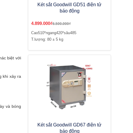
Két sắt Goodwill GD51 điện tử
báo động
4.899.000₫
6.500.000₫
Cao510*ngang420*sâu485
T.lượng: 80 ± 5 kg
ác biệt với
 khi xảy ra
dày và bóng
Két sắt Goodwill GD67 điện tử
báo động