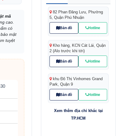
82 Phan Đăng Lưu, Phường
ật mã
5, Quận Phú Nhuận
ng cao.
Bản đồ
Hotline
phẩm có
a bảo mật
âm tuyệt
Kho hàng, KCN Cát Lái, Quận
2 (Alo trước khi tới)
Bản đồ
Hotline
khu Đô Thị Vinhomes Grand
Park, Quận 9
430
Bản đồ
Hotline
Xem thêm địa chỉ khác tại
TP.HCM