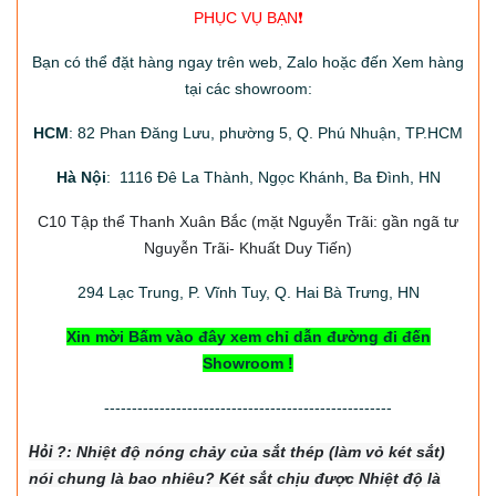
PHỤC VỤ BẠN❗️
Bạn có thể đặt hàng ngay trên web, Zalo hoặc đến Xem hàng
tại các showroom:
HCM
: 82 Phan Đăng Lưu, phường 5, Q. Phú Nhuận, TP.HCM
Hà Nội
: 1116 Đê La Thành, Ngọc Khánh, Ba Đình, HN
C10 Tập thể Thanh Xuân Bắc
(mặt Nguyễn Trãi: gần ngã tư
Nguyễn Trãi- Khuất Duy Tiến)
294
Lạc Trung, P. Vĩnh Tuy, Q. Hai Bà Trưng, HN
Xin mời Bấm vào đây xem chỉ dẫn đường đi đến
Showroom !
----------------------------------------------------
Hỏi
?: Nhiệt độ nón
g chảy của sắt thép (làm vỏ két sắt)
nói chung là bao nhiêu? Két sắt chịu được Nhiệt độ là