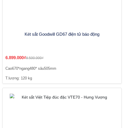
Két sắt Goodwill GD67 điện tử báo động
6.899.000₫
8.500.000₫
Cao670*ngang480* sâu505mm
T.lượng: 120 kg