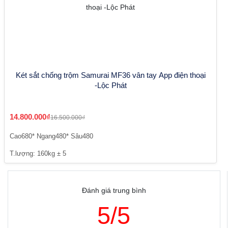
Két sắt chống trộm Samurai MF36 vân tay App điện thoại
-Lộc Phát
14.800.000₫
16.500.000₫
Cao680* Ngang480* Sâu480
T.lượng: 160kg ± 5
Đánh giá trung bình
5/5