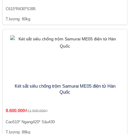
C615*R430*S395
T.lượng: 80kg
Két sắt siêu chống trộm Samurai ME05 điện tử Hàn
Quốc
8.600.000₫
11.500.000₫
Cao510* Ngang420* Sâu430
T.lượng: 88kg