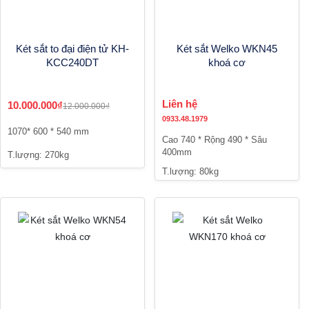
Két sắt to đại điện tử KH-
Két sắt Welko WKN45
KCC240DT
khoá cơ
Liên hệ
10.000.000₫
12.000.000₫
0933.48.1979
1070* 600 * 540 mm
Cao 740 * Rộng 490 * Sâu
400mm
T.lượng: 270kg
T.lượng: 80kg