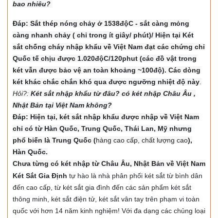
bao nhiêu?
Đáp: Sắt thép nóng chảy ở 1538độC - sắt càng mỏng
càng nhanh chảy ( chỉ trong ít giây/ phút)/ Hiện tại Két
sắt chống cháy nhập khẩu về Việt Nam đạt các chứng chỉ
Quốc tế chịu được 1.020độC/120phut (các đồ vật trong
két vẫn được bảo vệ an toàn khoảng ~100độ). Các dòng
két khác chắc chắn khó qua được ngưỡng nhiệt độ này
.
Hỏi?:
Két sắt nhập khẩu từ đâu? có két nhập Châu Âu ,
Nhật Bản tại Việt Nam không?
Đáp: Hiện tại, két sắt nhập khẩu được nhập về Việt Nam
chỉ có từ Hàn Quốc, Trung Quốc, Thái Lan, Mỹ nhưng
phổ biến là Trung Quốc (
hàng cao cấp, chất lượng cao
),
Hàn Quốc.
Chưa từng có két nhập từ Châu Âu, Nhật Bản về Việt Nam
Két Sắt Gia Định
tự hào là nhà phân phối két sắt từ bình dân
đến cao cấp, từ két sắt gia đình đến các sản phẩm két sắt
thông minh, két sắt điện tử, két sắt vân tay trên phạm vi toàn
quốc với hơn 14 năm kinh nghiệm! Với đa dạng các chủng loại