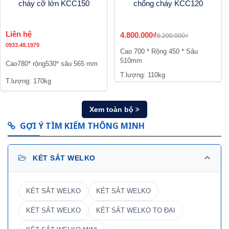
cháy cỡ lớn KCC150
chống cháy KCC120
Liên hệ
4.800.000₫
6.200.000₫
0933.48.1979
Cao 700 * Rộng 450 * Sâu
510mm
Cao780* rộng530* sâu 565 mm
T.lượng: 110kg
T.lượng: 170kg
Xem toàn bộ
GỢI Ý TÌM KIẾM THÔNG MINH
KÉT SẮT WELKO
KÉT SẮT WELKO
KÉT SẮT WELKO
KÉT SẮT WELKO
KÉT SẮT WELKO TO ĐẠI