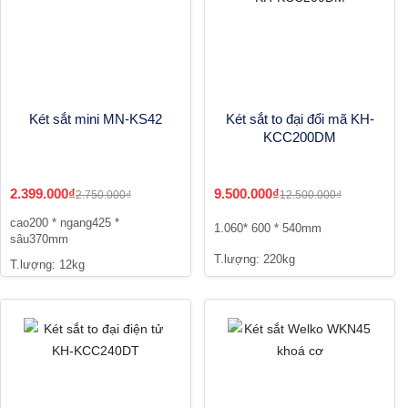
Két sắt mini MN-KS42
Két sắt to đại đổi mã KH-
KCC200DM
2.399.000₫
9.500.000₫
2.750.000₫
12.500.000₫
cao200 * ngang425 *
1.060* 600 * 540mm
sâu370mm
T.lượng: 220kg
T.lượng: 12kg