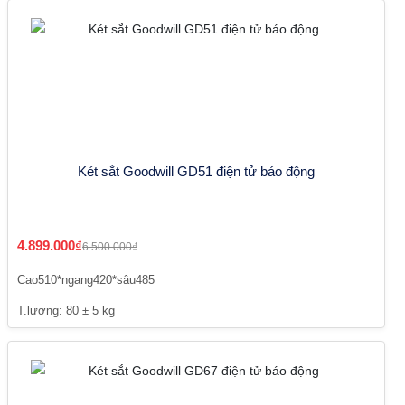
Két sắt Goodwill GD51 điện tử báo động
4.899.000₫
6.500.000₫
Cao510*ngang420*sâu485
T.lượng: 80 ± 5 kg