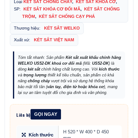
Loại
KÉT SẮT CHỐNG CHÁY
,
KÉT SẮT KHÓA CƠ
,
SP:
KÉT SẮT KHÓA CƠ ĐỔI MÃ
,
KÉT SẮT CHỐNG
TRỘM
,
KÉT SẮT CHỐNG CẠY PHÁ
Thương hiệu:
KÉT SẮT WELKO
Xuất xứ:
KÉT SẮT VIỆT NAM
Tóm tắt nhanh: Sản phẩm
Két sắt xuất khẩu chính hãng
WELKO US52-DK khoá cơ đổi mã
(Mã:
US52-DK
) là
dòng
két sắt
chính hãng chất lượng cao. Với
kích thước
và
trọng lượng
thiết kế tiêu chuẩn, sản phẩm có khả
năng
chống cháy
vượt trội và sử dụng hệ thống khóa
bảo mật tối tân (
vân tay, điện tử hoặc khóa cơ
), mang
lại sự an tâm tuyệt đối cho gia đình và văn phòng.
Liên hệ
GỌI NGAY
H 520 * W 400 * D 450
Kích thước
mm