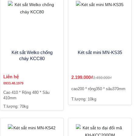
Két sắt Welko chống
Két sắt mini MN-KS35
cháy KCC80
Liên hệ
2.199.000₫
2.450.000₫
0933.48.1979
cao200 * rộng350 * sâu370mm
Cao 410 * Rộng 480 * Sâu
410mm
T.lượng: 10kg
T.lượng: 70kg