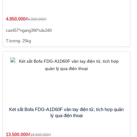
4.850.000₫
6.900.000₫
cao457*ngang390*sâu340
T.lượng: 25kg
Két sắt Bofa FDG-A1D60F vân tay điện tử, tích hợp quản
lý qua điện thoại
13.500.000₫
16.600.000₫