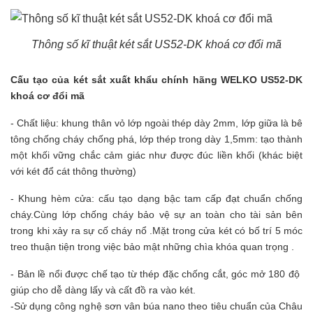
Thông số kĩ thuật két sắt US52-DK khoá cơ đổi mã
Cấu tạo của két sắt xuất khẩu chính hãng WELKO US52-DK
khoá cơ đổi mã
- Chất liệu: khung thân vỏ lớp ngoài thép dày 2mm, lớp giữa là bê
tông chống cháy chống phá, lớp thép trong dày 1,5mm: tạo thành
một khối vững chắc cảm giác như được đúc liền khối (khác biệt
với két đổ cát thông thường)
- Khung hèm cửa: cấu tạo dạng bậc tam cấp đạt chuẩn chống
cháy.Cùng lớp chống cháy bảo vệ sự an toàn cho tài sản bên
trong khi xảy ra sự cố cháy nổ .Mặt trong cửa két có bố trí 5 móc
treo thuận tiện trong việc bảo mật những chìa khóa quan trọng .
- Bản lề nổi được chế tạo từ thép đặc chống cắt, góc mở 180 độ
giúp cho dễ dàng lấy và cất đồ ra vào két.
-Sử dụng công nghệ sơn vân búa nano theo tiêu chuẩn của Châu