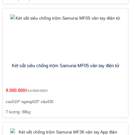
Két sắt siêu chống trộm Samurai MF05 vân tay điện tử
9.500.000₫
13.500.000₫
cao510* ngang420* sâu430
T.lượng: 88kg