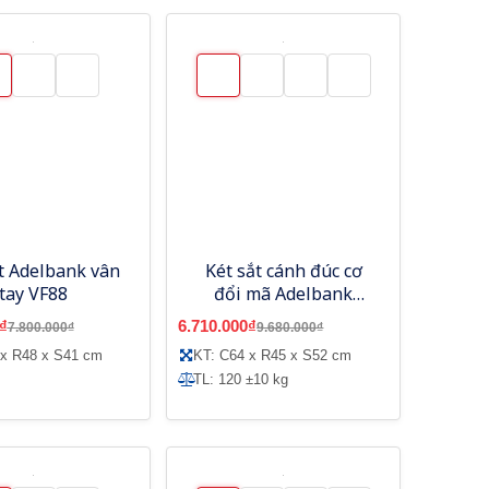
t Adelbank vân
Két sắt cánh đúc cơ
tay VF88
đổi mã Adelbank
SV600-LC
₫
6.710.000₫
7.800.000₫
9.680.000₫
 x R48 x S41 cm
KT: C64 x R45 x S52 cm
TL: 120 ±10 kg