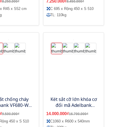
₫
7.250.000₫
8.250.000₫
8.450.000₫
 x R45 x S52 cm
C 695 x Rộng 450 x S 510
g
TL: 110kg
ắt chống cháy
Két sắt cỡ lớn khóa cơ
bank VF680-W
đổi mã Adelbank
rắng, vân tay
VC1100
₫
14.000.000₫
9.500.000₫
16.700.000₫
điện tử
 Rộng 450 x S 510
C1060 x R600 x 540mm