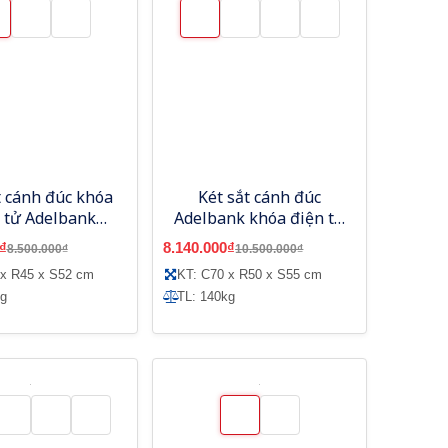
t cánh đúc khóa
Két sắt cánh đúc
 tử Adelbank
Adelbank khóa điện tử
SVE600
SVE800
₫
8.140.000₫
8.500.000₫
10.500.000₫
 x R45 x S52 cm
KT: C70 x R50 x S55 cm
kg
TL: 140kg