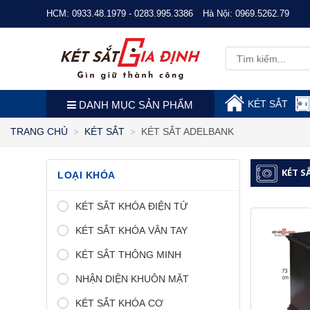
HCM:
0933.48.1979 - 0283.995.3386
Hà Nội:
0969.5262.79
KÉT SẮT
DANH MỤC SẢN PHẨM
KÉT SẮT ADELBANK
TRANG CHỦ
KÉT SẮT
KÉT S
LOẠI KHÓA
KÉT SẮT KHÓA ĐIỆN TỬ
KÉT SẮT KHÓA VÂN TAY
KÉT SẮT THÔNG MINH
NHẬN DIỆN KHUÔN MẶT
KÉT SẮT KHÓA CƠ