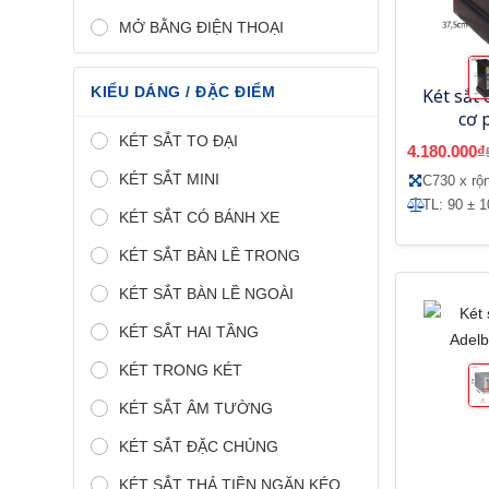
MỞ BẰNG ĐIỆN THOẠI
KIỂU DÁNG / ĐẶC ĐIỂM
Két sắt
cơ 
Adelb
KÉT SẮT TO ĐẠI
4.180.000₫
KÉT SẮT MINI
C730 x r
TL: 90 ± 1
KÉT SẮT CÓ BÁNH XE
KÉT SẮT BÀN LỀ TRONG
KÉT SẮT BÀN LỀ NGOÀI
KÉT SẮT HAI TẦNG
KÉT TRONG KÉT
KÉT SẮT ÂM TƯỜNG
KÉT SẮT ĐẶC CHỦNG
KÉT SẮT THẢ TIỀN NGĂN KÉO