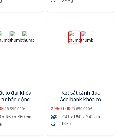
g
TL: 220kg
ắt to đại khóa
Két sắt cánh đúc
 tử báo động
Adelbank khóa cơ
VE1200
SVC89
0₫
2.950.000₫
18.590.000₫
3.650.000₫
0 x R60 x S60 cm
KT: C41 x R50 x S41 cm
kg
TL: 80kg