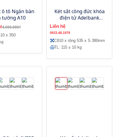
t ô tô Ngăn bàn
Két sắt công đức khóa
 tường A10
điện tử Adelbank
AE810CD
Liên hệ
₫
4.000.000₫
0933.48.1979
10 x 350
C810 x rộng 535 x S 380mm
kg
TL: 115 ± 10 kg