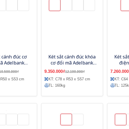
t cánh đúc cơ
Két sắt cánh đúc khóa
Két sắ
mã Adelbank
cơ đổi mã Adelbank
điện
V800-LC
SV900LC
9.350.000₫
7.260.000
10.500.000₫
12.100.000₫
 R50 x S53 cm
KT: C78 x R53 x S57 cm
KT: C64
TL: 160kg
TL: 125