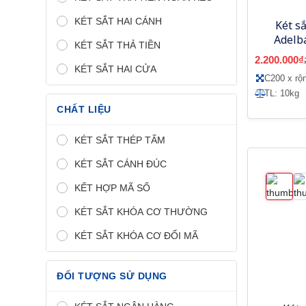
KÉT SẮT HAI CÁNH
Két s
Adelb
KÉT SẮT THẢ TIỀN
2.200.000₫
KÉT SẮT HAI CỬA
C200 x r
TL: 10kg
CHẤT LIỆU
KÉT SẮT THÉP TẤM
KÉT SẮT CÁNH ĐÚC
KẾT HỢP MÃ SỐ
KÉT SẮT KHÓA CƠ THƯỜNG
KÉT SẮT KHÓA CƠ ĐỔI MÃ
ĐỐI TƯỢNG SỬ DỤNG