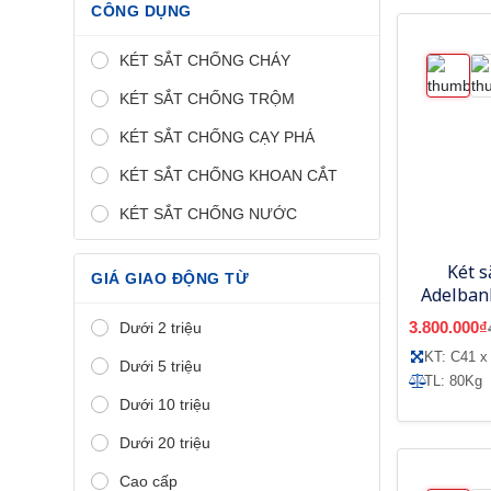
CÔNG DỤNG
KÉT SẮT CHỐNG CHÁY
KÉT SẮT CHỐNG TRỘM
KÉT SẮT CHỐNG CẠY PHÁ
KÉT SẮT CHỐNG KHOAN CẮT
KÉT SẮT CHỐNG NƯỚC
Két s
GIÁ GIAO ĐỘNG TỪ
Adelban
3.800.000₫
Dưới 2 triệu
KT: C41 x
Dưới 5 triệu
TL: 80Kg
Dưới 10 triệu
Dưới 20 triệu
Cao cấp