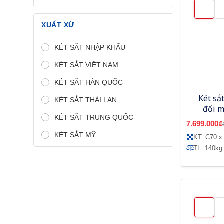
XUẤT XỨ
KÉT SẮT NHẬP KHẨU
KÉT SẮT VIỆT NAM
KÉT SẮT HÀN QUỐC
Két sắ
KÉT SẮT THÁI LAN
đổi 
KÉT SẮT TRUNG QUỐC
S
7.699.000₫
KÉT SẮT MỸ
KT: C70 x
TL: 140kg