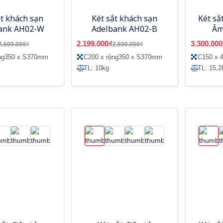
ắt khách sạn
Két sắt khách sạn
Két sắ
ank AH02-W
Adelbank AH02-B
Âm
2.199.000₫
3.300.000
2.500.000₫
2.500.000₫
ộng350 x S370mm
C200 x rộng350 x S370mm
C150 x 4
TL: 10kg
TL: 15,2