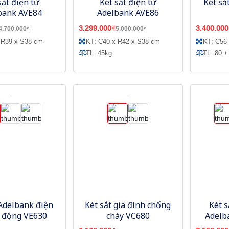
sắt điện tử
Két sắt điện tử
Két sắ
bank AVE84
Adelbank AVE86
3.299.000₫
3.400.000
4.700.000₫
5.000.000₫
 R39 x S38 cm
KT: C40 x R42 x S38 cm
KT: C56
TL: 45kg
TL: 80 ±
 Adelbank điện
Két sắt gia đình chống
Két s
o động VE630
cháy VC680
Adelb