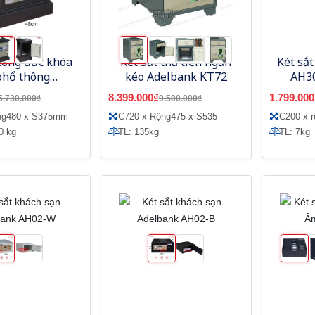
 công đức khóa
Két Sắt thả tiền ngăn
Két sắt
phổ thông
kéo Adelbank KT72
AH3
ank AC730CD
8.399.000₫
1.799.000
5.730.000₫
9.500.000₫
ộng480 x S375mm
C720 x Rộng475 x S535
C200 x 
0 kg
TL: 135kg
TL: 7kg