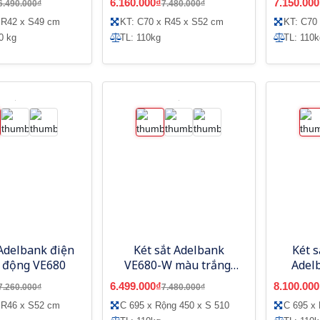
6.160.000₫
7.150.000
6.490.000₫
7.480.000₫
 R42 x S49 cm
KT: C70 x R45 x S52 cm
KT: C70
0 kg
TL: 110kg
TL: 110k
 Adelbank điện
Két sắt Adelbank
Két s
o động VE680
VE680-W màu trắng,
Adel
khóa điện tử
màu t
6.499.000₫
8.100.000
7.260.000₫
7.480.000₫
 R46 x S52 cm
C 695 x Rộng 450 x S 510
C 695 x