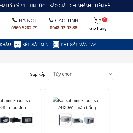
ĐẠI LÝ CẤP 1
TIN TỨC
BÁO GIÁ
CHI NHÁNH
LIÊN HỆ
0
HÀ NỘI
CÁC TỈNH
0969.5262.79
0948.02.07.88
Giỏ hàng
 KHẨU
KÉT SẮT MINI
KÉT SẮT VÂN TAY
Sắp xếp