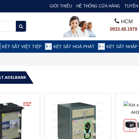
GIỚI THIỆU
HỆ THỐNG CỬA HÀNG
TUYỂN 
HCM
0933.48.1979
KÉT SẮT VIỆT TIỆP
KÉT SẮT HOÀ PHÁT
KÉT SẮT NHẬP
ẮT ADELBANK