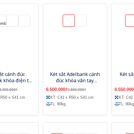
ắt cánh đúc
Két sắt Adelbank cánh
Két sắ
k khóa điện tử
đúc khóa vân tay
SVE89
SVF89
6.500.000₫
6.550.000
4.300.000₫
7.800.000₫
 R50 x S41 cm
KT: C41 x R50 x S41 cm
KT: C42
TL: 80kg
TL: 80kg