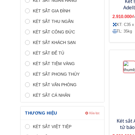
KÉT SẮT NGÂN HÀNG
Két 
Adel
KÉT SẮT GIA ĐÌNH
2.910.000₫
KÉT SẮT THU NGÂN
KT: C35 x
TL: 35kg
KÉT SẮT CÔNG ĐỨC
KÉT SẮT KHÁCH SẠN
KÉT SẮT ĐỂ TỦ
KÉT SẮT TIỆM VÀNG
KÉT SẮT PHONG THỦY
KÉT SẮT VĂN PHÒNG
KÉT SẮT CÁ NHÂN
THƯƠNG HIỆU
Xóa lọc
Két sắt
tử bá
KÉT SẮT VIỆT TIỆP