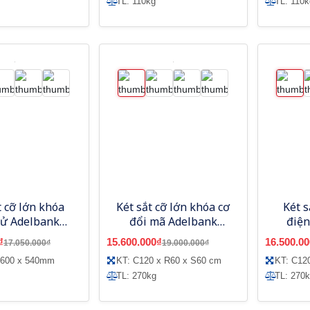
TL: 110kg
TL: 110k
t cỡ lớn khóa
Két sắt cỡ lớn khóa cơ
Két s
tử Adelbank
đổi mã Adelbank
điện
VE1100
VC1200
₫
15.600.000₫
16.500.00
17.050.000₫
19.000.000₫
R600 x 540mm
KT: C120 x R60 x S60 cm
KT: C12
TL: 270kg
TL: 270