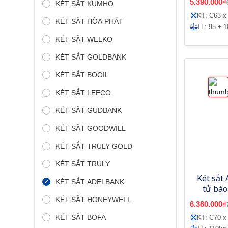
5.390.000₫
KÉT SẮT KUMHO
KT: C63 x
KÉT SẮT HÒA PHÁT
TL: 95 ± 1
KÉT SẮT WELKO
KÉT SẮT GOLDBANK
KÉT SẮT BOOIL
KÉT SẮT LEECO
KÉT SẮT GUDBANK
KÉT SẮT GOODWILL
KÉT SẮT TRULY GOLD
KÉT SẮT TRULY
Két sắt
KÉT SẮT ADELBANK
tử bá
KÉT SẮT HONEYWELL
6.380.000₫
KÉT SẮT BOFA
KT: C70 x