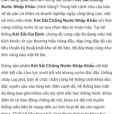
Nước Nhập Khẩu
chính hãng? Trong bối cảnh nhu cầu bảo
vệ tài sản cá nhân và doanh nghiệp ngày càng tăng cao, việc
sở hữu một chiếc
Két Sắt Chống Nước Nhập Khẩu
với tính
năng chống nước là sự lựa chọn đầu tư hoàn hảo. Tại hệ
thống
Két Sắt Gia Định
, chúng tôi cung cấp đa dạng mẫu mã,
kích thước từ các thương hiệu hàng đầu, đáp ứng đầy đủ các
tiêu chuẩn kỹ thuật khắt khe về độ bền, độ dày thép cũng như
tính năng bảo mật tối tân.
Dòng sản phẩm
Két Sắt Chống Nước Nhập Khẩu
nổi bật
nhờ kết cấu chịu lực vượt trội với khung sườn đúc đặc chống
cháy cạy phá, bản lề chắc chắn cùng hệ thống chốt khóa đúc
đặc xuyên sâu vào lòng két. Bên cạnh đó, hệ thống bảo mật
đa tầng bao gồm khóa vân tay sinh trắc học thông minh, khóa
điện tử có báo động chống dò mã, khóa cơ đổi mã truyền
thống siêu bền bỉ mang đến sự linh hoạt tối đa cho người
dùng. Thiết kế bên trong két cũng được tính toán khoa học