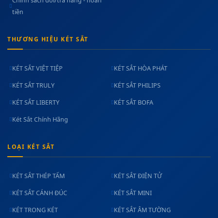
Chính sách đổi/trả hàng - hoàn
tiền
THƯƠNG HIỆU KÉT SẮT
KÉT SẮT VIỆT TIỆP
KÉT SẮT HÒA PHÁT
KÉT SẮT TRULY
KÉT SẮT PHILIPS
KÉT SẮT LIBERTY
KÉT SẮT BOFA
Két Sắt Chính Hãng
LOẠI KÉT SẮT
KÉT SẮT THÉP TẤM
KÉT SẮT ĐIỆN TỬ
KÉT SẮT CÁNH ĐÚC
KÉT SẮT MINI
KÉT TRONG KÉT
KÉT SẮT ÂM TƯỜNG