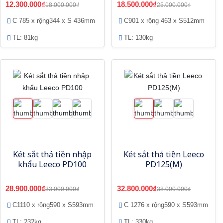
12.300.000₫
18.500.000₫
18.000.000₫
25.000.000₫
C 785 x rộng344 x S 436mm
C901 x rộng 463 x S512mm
TL: 81kg
TL: 130kg
Két sắt thả tiền nhập
Két sắt thả tiền Leeco
khẩu Leeco PD100
PD125(M)
28.900.000₫
32.800.000₫
33.000.000₫
38.000.000₫
C1110 x rộng590 x S593mm
C 1276 x rộng590 x S593mm
TL: 232kg
TL: 330kg