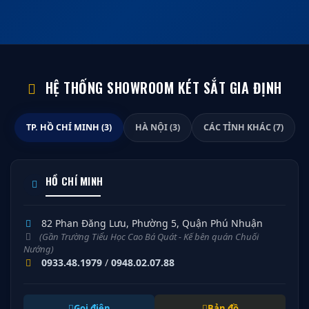
HỆ THỐNG SHOWROOM KÉT SẮT GIA ĐỊNH
TP. HỒ CHÍ MINH (3)
HÀ NỘI (3)
CÁC TỈNH KHÁC (7)
HỒ CHÍ MINH
82 Phan Đăng Lưu, Phường 5, Quận Phú Nhuận
(Gần Trường Tiểu Học Cao Bá Quát - Kế bên quán Chuối
Nướng)
0933.48.1979
/
0948.02.07.88
Gọi điện
Bản đồ