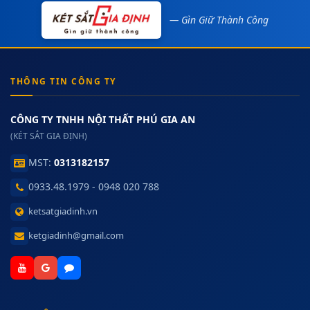
— Gìn Giữ Thành Công
THÔNG TIN CÔNG TY
CÔNG TY TNHH NỘI THẤT PHÚ GIA AN
(KÉT SẮT GIA ĐỊNH)
MST:
0313182157
0933.48.1979 - 0948 020 788
ketsatgiadinh.vn
ketgiadinh@gmail.com