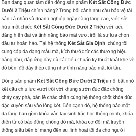
Bạn đang quan tâm đến dòng sản phẩm
Két Sắt Công Đức
Dưới 2 Triệu
chính hãng? Trong bối cảnh nhu cầu bảo vệ tài
sản cá nhân và doanh nghiệp ngày càng tăng cao, việc sở
hữu một chiếc
Két Sắt Công Đức Dưới 2 Triệu
với kiểu
dáng hiện đại và tính năng bảo mật vượt trội là sự lựa chọn
đầu tư hoàn hảo. Tại hệ thống
Két Sắt Gia Định
, chúng tôi
cung cấp đa dạng mẫu mã, kích thước từ các thương hiệu
hàng đầu, đáp ứng đầy đủ các tiêu chuẩn kỹ thuật khắt khe về
độ bền, độ dày thép cũng như tính năng bảo mật tối tân.
Dòng sản phẩm
Két Sắt Công Đức Dưới 2 Triệu
nổi bật nhờ
kết cấu chịu lực vượt trội với khung sườn đúc đặc chống
cháy cạy phá, bản lề chắc chắn cùng hệ thống chốt khóa đúc
đặc xuyên sâu vào lòng két. Bên cạnh đó, hệ thống bảo mật
đa tầng bao gồm khóa vân tay sinh trắc học thông minh, khóa
điện tử có báo động chống dò mã, khóa cơ đổi mã truyền
thống siêu bền bỉ mang đến sự linh hoạt tối đa cho người