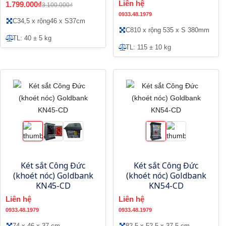
Liên hệ
1.799.000₫
3.100.000₫
0933.48.1979
C34,5 x rộng46 x S37cm
C810 x rộng 535 x S 380mm
TL: 40 ± 5 kg
TL: 115 ± 10 kg
Két sắt Công Đức
Két sắt Công Đức
(khoét nóc) Goldbank
(khoét nóc) Goldbank
KN45-CD
KN54-CD
Liên hệ
Liên hệ
0933.48.1979
0933.48.1979
74 x 46 x 37 cm
82.5 x 52.5 x 37.5 cm