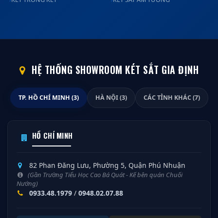
HỆ THỐNG SHOWROOM KÉT SẮT GIA ĐỊNH
TP. HỒ CHÍ MINH (3)
HÀ NỘI (3)
CÁC TỈNH KHÁC (7)
HỒ CHÍ MINH
82 Phan Đăng Lưu, Phường 5, Quận Phú Nhuận
(Gần Trường Tiểu Học Cao Bá Quát - Kế bên quán Chuối
Nướng)
0933.48.1979
/
0948.02.07.88