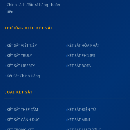
Chính sách đổi/trả hàng - hoàn
tiền
THƯƠNG HIỆU KÉT SẮT
KÉT SẮT VIỆT TIỆP
KÉT SẮT HÒA PHÁT
KÉT SẮT TRULY
KÉT SẮT PHILIPS
KÉT SẮT LIBERTY
KÉT SẮT BOFA
Két Sắt Chính Hãng
LOẠI KÉT SẮT
KÉT SẮT THÉP TẤM
KÉT SẮT ĐIỆN TỬ
KÉT SẮT CÁNH ĐÚC
KÉT SẮT MINI
KÉT TRONG KÉT
KÉT SẮT ÂM TƯỜNG