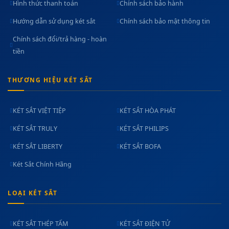
Hình thức thanh toán
Chính sách bảo hành
Hướng dẫn sử dụng két sắt
Chính sách bảo mật thông tin
Chính sách đổi/trả hàng - hoàn
tiền
THƯƠNG HIỆU KÉT SẮT
KÉT SẮT VIỆT TIỆP
KÉT SẮT HÒA PHÁT
KÉT SẮT TRULY
KÉT SẮT PHILIPS
KÉT SẮT LIBERTY
KÉT SẮT BOFA
Két Sắt Chính Hãng
LOẠI KÉT SẮT
KÉT SẮT THÉP TẤM
KÉT SẮT ĐIỆN TỬ