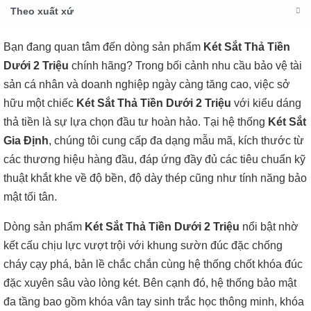
Theo xuất xứ
Bạn đang quan tâm đến dòng sản phẩm
Két Sắt Thả Tiền
Dưới 2 Triệu
chính hãng? Trong bối cảnh nhu cầu bảo vệ tài
sản cá nhân và doanh nghiệp ngày càng tăng cao, việc sở
hữu một chiếc
Két Sắt Thả Tiền Dưới 2 Triệu
với kiểu dáng
thả tiền là sự lựa chọn đầu tư hoàn hảo. Tại hệ thống
Két Sắt
Gia Định
, chúng tôi cung cấp đa dạng mẫu mã, kích thước từ
các thương hiệu hàng đầu, đáp ứng đầy đủ các tiêu chuẩn kỹ
thuật khắt khe về độ bền, độ dày thép cũng như tính năng bảo
mật tối tân.
Dòng sản phẩm
Két Sắt Thả Tiền Dưới 2 Triệu
nổi bật nhờ
kết cấu chịu lực vượt trội với khung sườn đúc đặc chống
cháy cạy phá, bản lề chắc chắn cùng hệ thống chốt khóa đúc
đặc xuyên sâu vào lòng két. Bên cạnh đó, hệ thống bảo mật
đa tầng bao gồm khóa vân tay sinh trắc học thông minh, khóa