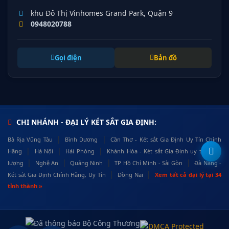
khu Đô Thị Vinhomes Grand Park, Quận 9
0948020788
Gọi điện
Bản đồ
CHI NHÁNH - ĐẠI LÝ KÉT SẮT GIA ĐỊNH:
|
|
Bà Rịa Vũng Tàu
Bình Dương
Cần Thơ - Két sắt Gia Định Uy Tín Chính
|
|
|
Hãng
Hà Nội
Hải Phòng
Khánh Hòa - Két sắt Gia Định uy tín, chất
|
|
|
|
lượng
Nghệ An
Quảng Ninh
TP Hồ Chí Minh - Sài Gòn
Đà Nẵng -
|
|
Két sắt Gia Định Chính Hãng, Uy Tín
Đồng Nai
Xem tất cả đại lý tại 34
tỉnh thành »