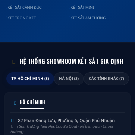
KÉT SẮT CÁNH ĐÚC
KÉT SẮT MINI
KÉT TRONG KÉT
KÉT SẮT ÂM TƯỜNG
HỆ THỐNG SHOWROOM KÉT SẮT GIA ĐỊNH
TP. HỒ CHÍ MINH (3)
HÀ NỘI (3)
CÁC TỈNH KHÁC (7)
HỒ CHÍ MINH
82 Phan Đăng Lưu, Phường 5, Quận Phú Nhuận
(Gần Trường Tiểu Học Cao Bá Quát - Kế bên quán Chuối
Nướng)