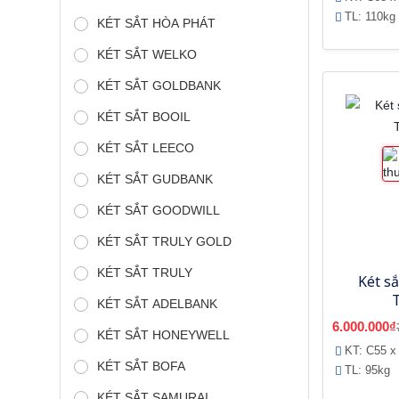
TL: 110kg
KÉT SẮT HÒA PHÁT
KÉT SẮT WELKO
KÉT SẮT GOLDBANK
KÉT SẮT BOOIL
KÉT SẮT LEECO
KÉT SẮT GUDBANK
KÉT SẮT GOODWILL
KÉT SẮT TRULY GOLD
KÉT SẮT TRULY
Két sắ
KÉT SẮT ADELBANK
6.000.000₫
KÉT SẮT HONEYWELL
KT: C55 x
KÉT SẮT BOFA
TL: 95kg
KÉT SẮT SAMURAI