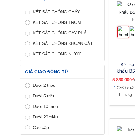
KÉT SẮT CHỐNG CHÁY
KÉT SẮT CHỐNG TRỘM
KÉT SẮT CHỐNG CẠY PHÁ
KÉT SẮT CHỐNG KHOAN CẮT
KÉT SẮT CHỐNG NƯỚC
Két sắ
khẩu BS
GIÁ GIAO ĐỘNG TỪ
H
5.830.000₫
Dưới 2 triệu
C360 x r4
TL: 57kg
Dưới 5 triệu
Dưới 10 triệu
Dưới 20 triệu
Cao cấp