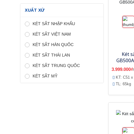
XUẤT XỨ
KÉT SẮT NHẬP KHẨU
KÉT SẮT VIỆT NAM
KÉT SẮT HÀN QUỐC
Két 
KÉT SẮT THÁI LAN
GB500A
KÉT SẮT TRUNG QUỐC
3.999.000₫
KÉT SẮT MỸ
KT: C51 x
TL: 65kg