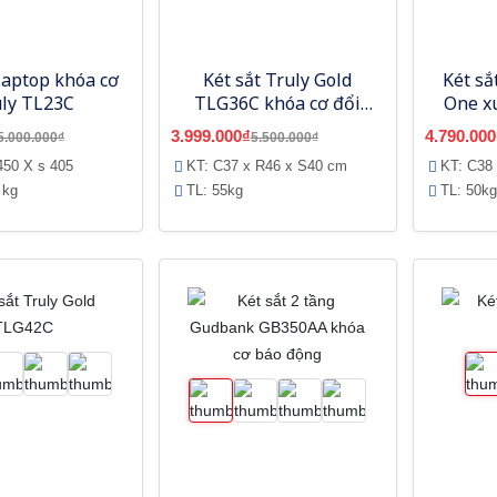
Laptop khóa cơ
Két sắt Truly Gold
Két sắ
uly TL23C
TLG36C khóa cơ đổi
One x
mã
3.999.000₫
4.790.000
5.000.000₫
5.500.000₫
450 X s 405
KT: C37 x R46 x S40 cm
KT: C38
 kg
TL: 55kg
TL: 50kg