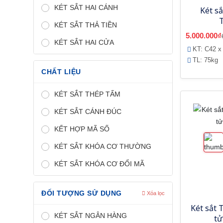
KÉT SẮT HAI CÁNH
Két sắ
KÉT SẮT THẢ TIỀN
5.000.000₫
KÉT SẮT HAI CỬA
KT: C42 x
TL: 75kg
CHẤT LIỆU
KÉT SẮT THÉP TẤM
KÉT SẮT CÁNH ĐÚC
KẾT HỢP MÃ SỐ
KÉT SẮT KHÓA CƠ THƯỜNG
KÉT SẮT KHÓA CƠ ĐỔI MÃ
ĐỐI TƯỢNG SỬ DỤNG
Xóa lọc
Két sắt 
KÉT SẮT NGÂN HÀNG
tử