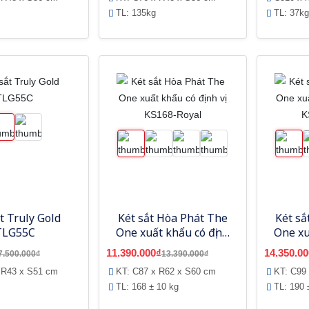
TL: 135kg
TL: 37kg
t Truly Gold
Két sắt Hòa Phát The
Két sắ
TLG55C
One xuất khẩu có định
One xu
vị KS168-Royal
vị
11.390.000₫
14.350.00
7.500.000₫
13.390.000₫
 R43 x S51 cm
KT: C87 x R62 x S60 cm
KT: C99
TL: 168 ± 10 kg
TL: 190 