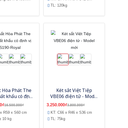
TL: 120kg
t Hòa Phát The
Két sắt Việt Tiệp
ất khẩu có định
VBE06 điện tử - Model
 KS190-Royal
mới
0₫
3.250.000₫
16.500.000₫
3.800.000₫
 x R59 x S60 cm
KT: C66 x R46 x S36 cm
± 10 kg
TL: 75kg