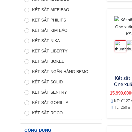
KÉT SẮT AIFEIBAO
KÉT SẮT PHILIPS
KÉT SẮT KIM BẢO
KÉT SẮT NIKA
KÉT SẮT LIBERTY
KÉT SẮT BOKEE
KÉT SẮT NGÂN HÀNG BEMC
Két sắt
KÉT SẮT SOLID
One xuấ
vị K
KÉT SẮT SENTRY
15.999.000
KT: C127 
KÉT SẮT GORILLA
TL: 250 ± 
KÉT SẮT ROCO
CÔNG DỤNG