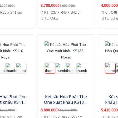
báo động
3.700.000₫
4.000.000
6.000.000₫
5.000.000₫
 R35 x S41 cm
KT: C37 x R48 x S42 cm
KT: C48
TL: 65kg
TL: 65kg
 Hòa Phát The
Két sắt Hòa Phát The
Két 
t khẩu KS110-
One xuất khẩu KS135-
khẩu 
Royal
Royal
BS-
8.800.000₫
5.410.000
9.750.000₫
11.440.000₫
 R48 x S56 cm
KT: C76 x R48 x S56 cm
C310 x 