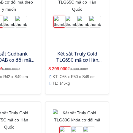
 sắt Gudbank
Két sắt Truly Gold
0AB cơ đổi mã
TLG65C mã cơ Hàn
heo ý muốn
Quốc
₫
8.299.000₫
6.000.000₫
9.800.000₫
 x R42 x S49 cm
KT: C65 x R50 x S49 cm
TL: 145kg