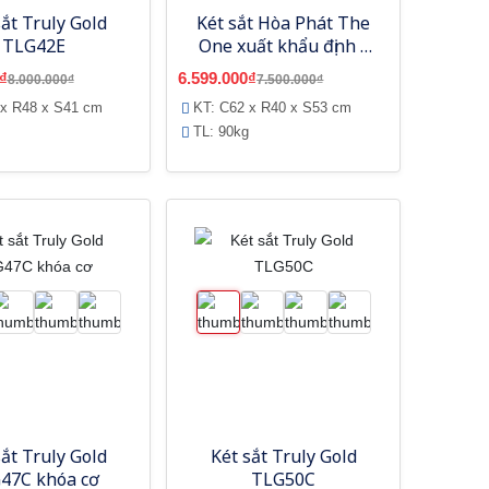
sắt Truly Gold
Két sắt Hòa Phát The
TLG42E
One xuất khẩu định vị
KS90-Royal
₫
6.599.000₫
8.000.000₫
7.500.000₫
 x R48 x S41 cm
KT: C62 x R40 x S53 cm
TL: 90kg
sắt Truly Gold
Két sắt Truly Gold
47C khóa cơ
TLG50C