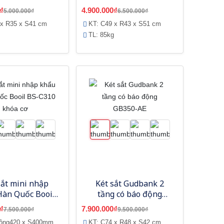
₫
4.900.000₫
5.000.000₫
6.500.000₫
 x R35 x S41 cm
KT: C49 x R43 x S51 cm
TL: 85kg
sắt mini nhập
Két sắt Gudbank 2
Hàn Quốc Booil
tầng có báo động
C310 khóa cơ
GB350-AE
₫
7.900.000₫
7.500.000₫
9.500.000₫
rộng420 x S400mm
KT: C74 x R48 x S42 cm