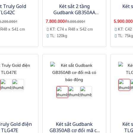
t Truly Gold
Két sắt 2 tầng
Két 
TLG42C
Gudbank GB350AA
khóa cơ báo động
7.800.000₫
5.900.000
6.200.000₫
9.000.000₫
 R48 x S41 cm
KT: C74 x R48 x S42 cm
KT: C42
TL: 120kg
TL: 75kg
Truly Gold điện
Két sắt Gudbank
Két 
 TLG47E
GB350AB cơ đổi mã có
TLG