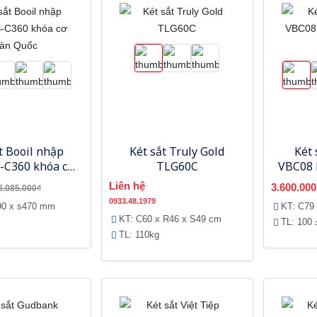
t Booil nhập
Két sắt Truly Gold
Két 
-C360 khóa cơ
TLG60C
VBC08 
àn Quốc
Liên hệ
3.600.000
8.085.000₫
0933.48.1979
90 x s470 mm
KT: C79
KT: C60 x R46 x S49 cm
TL: 100 
TL: 110kg