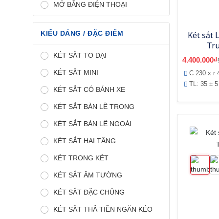
MỞ BẰNG ĐIỆN THOẠI
KIỂU DÁNG / ĐẶC ĐIỂM
Két sắt 
Tr
KÉT SẮT TO ĐẠI
4.400.000₫
KÉT SẮT MINI
C 230 x r 
TL: 35 ± 5
KÉT SẮT CÓ BÁNH XE
KÉT SẮT BÀN LỀ TRONG
KÉT SẮT BÀN LỀ NGOÀI
KÉT SẮT HAI TẦNG
KÉT TRONG KÉT
KÉT SẮT ÂM TƯỜNG
KÉT SẮT ĐẶC CHỦNG
KÉT SẮT THẢ TIỀN NGĂN KÉO