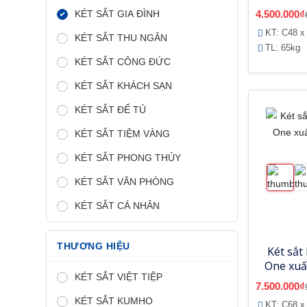
KÉT SẮT GIA ĐÌNH
4.500.000₫
KT: C48 x
KÉT SẮT THU NGÂN
TL: 65kg
KÉT SẮT CÔNG ĐỨC
KÉT SẮT KHÁCH SẠN
KÉT SẮT ĐỂ TỦ
KÉT SẮT TIỆM VÀNG
KÉT SẮT PHONG THỦY
KÉT SẮT VĂN PHÒNG
KÉT SẮT CÁ NHÂN
THƯƠNG HIỆU
Két sắt
One xuấ
KÉT SẮT VIỆT TIỆP
7.500.000₫
KÉT SẮT KUMHO
KT: C68 x