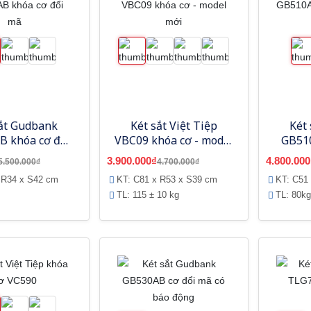
sắt Gudbank
Két sắt Việt Tiệp
Két
B khóa cơ đổi
VBC09 khóa cơ - model
GB51
mã
mới
t
3.900.000₫
4.800.000
5.500.000₫
4.700.000₫
 R34 x S42 cm
KT: C81 x R53 x S39 cm
KT: C51
TL: 115 ± 10 kg
TL: 80kg