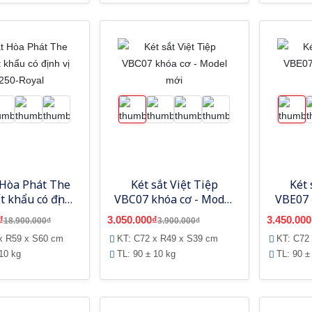
 Hòa Phát The
Két sắt Việt Tiệp
Két 
t khẩu có định
VBC07 khóa cơ - Model
VBE07 
S250-Royal
mới
₫
3.050.000₫
3.450.000
18.900.000₫
3.900.000₫
x R59 x S60 cm
KT: C72 x R49 x S39 cm
KT: C72
10 kg
TL: 90 ± 10 kg
TL: 90 ±