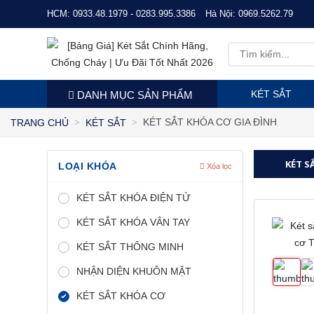
HCM:
0933.48.1979 - 0283.995.3386
Hà Nội:
0969.5262.79
KÉT SẮT
DANH MỤC SẢN PHẨM
KÉT SẮT KHÓA CƠ GIA ĐÌNH
TRANG CHỦ
KÉT SẮT
KÉT S
LOẠI KHÓA
Xóa lọc
KÉT SẮT KHÓA ĐIỆN TỬ
KÉT SẮT KHÓA VÂN TAY
KÉT SẮT THÔNG MINH
NHẬN DIỆN KHUÔN MẶT
KÉT SẮT KHÓA CƠ