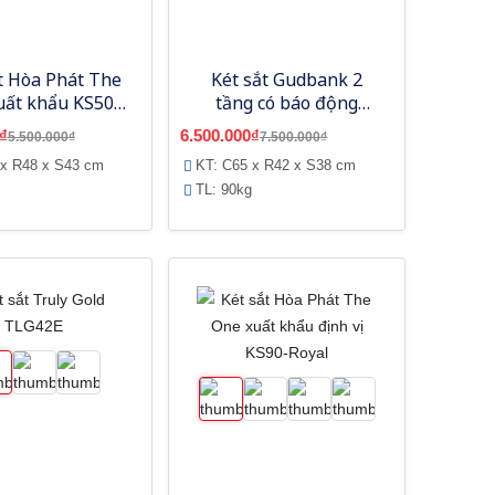
t Hòa Phát The
Két sắt Gudbank 2
uất khẩu KS50-
tầng có báo động
Royal
GB300AE
₫
6.500.000₫
5.500.000₫
7.500.000₫
 x R48 x S43 cm
KT: C65 x R42 x S38 cm
TL: 90kg