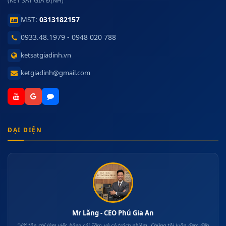
(KÉT SẮT GIA ĐỊNH)
MST:
0313182157
0933.48.1979 - 0948 020 788
ketsatgiadinh.vn
ketgiadinh@gmail.com
ĐẠI DIỆN
Mr Lăng - CEO Phú Gia An
"Với tôn chỉ làm việc bằng cái Tâm và có trách nhiệm, Chúng tôi luôn đem đến