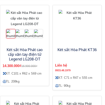
Két sắt Hòa Phát cao
Két sắt Hòa Phát KT36
cấp vân tay điện tử
Legend LG208-DT
Liên hệ
14.300.000₫
16.900.000₫
0933.48.1979
KT: C101 x R62 x S69 cm
KT: C71 x R47 x S55 cm
TL: 208kg
TL: 90kg