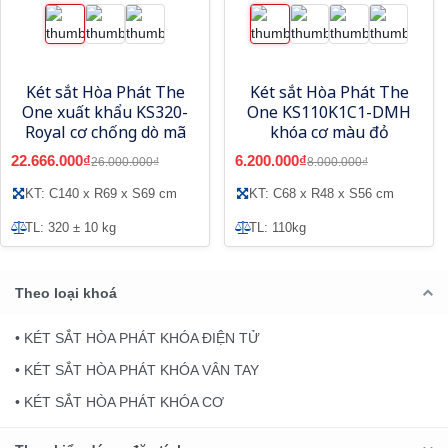
Két sắt Hòa Phát The
Két sắt Hòa Phát The
One xuất khẩu KS320-
One KS110K1C1-DMH
Royal cơ chống dò mã
khóa cơ màu đỏ
22.666.000₫
6.200.000₫
26.000.000₫
8.000.000₫
KT: C140 x R69 x S69 cm
KT: C68 x R48 x S56 cm
TL: 320 ± 10 kg
TL: 110kg
Theo loại khoá
• KÉT SẮT HÒA PHÁT KHÓA ĐIỆN TỬ
• KÉT SẮT HÒA PHÁT KHÓA VÂN TAY
• KÉT SẮT HÒA PHÁT KHÓA CƠ