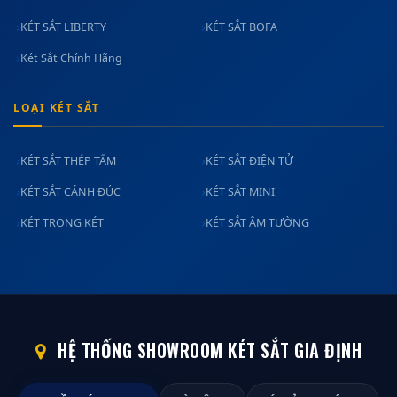
KÉT SẮT LIBERTY
KÉT SẮT BOFA
Két Sắt Chính Hãng
LOẠI KÉT SẮT
KÉT SẮT THÉP TẤM
KÉT SẮT ĐIỆN TỬ
KÉT SẮT CÁNH ĐÚC
KÉT SẮT MINI
KÉT TRONG KÉT
KÉT SẮT ÂM TƯỜNG
HỆ THỐNG SHOWROOM KÉT SẮT GIA ĐỊNH