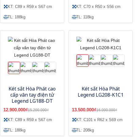
KT: C89 x R59 x S67 cm
KT: C70 x R50 x S56 cm
TL: 188kg
TL: 118kg
Két sắt Hòa Phát cao
Két sắt Hòa Phát
cấp vân tay điện tử
Legend LG208-K1C1
Legend LG188-DT
12.900.000₫
13.500.000₫
15.200.000₫
16.000.000₫
KT: C89 x R59 x S67 cm
KT: C101 x R62 x S69 cm
TL: 188kg
TL: 208kg