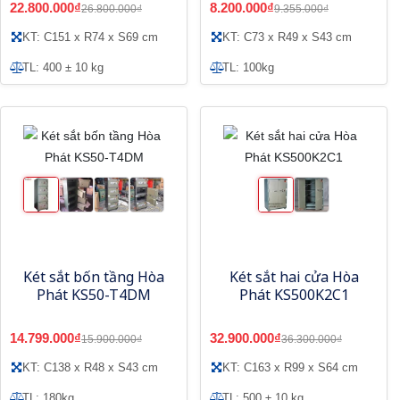
22.800.000₫
8.200.000₫
26.800.000₫
9.355.000₫
KT: C151 x R74 x S69 cm
KT: C73 x R49 x S43 cm
TL: 400 ± 10 kg
TL: 100kg
Két sắt bốn tầng Hòa
Két sắt hai cửa Hòa
Phát KS50-T4DM
Phát KS500K2C1
14.799.000₫
32.900.000₫
15.900.000₫
36.300.000₫
KT: C138 x R48 x S43 cm
KT: C163 x R99 x S64 cm
TL: 180kg
TL: 500 ± 10 kg