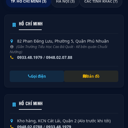
TP. HỒ CHÍ MINH (3)
HÀ NỘI (3)
CÁC TỈNH KHÁC (7)
HỒ CHÍ MINH
82 Phan Đăng Lưu, Phường 5, Quận Phú Nhuận
(Gần Trường Tiểu Học Cao Bá Quát - Kế bên quán Chuối
Nướng)
0933.48.1979
/
0948.02.07.88
Gọi điện
Bản đồ
HỒ CHÍ MINH
Kho hàng, KCN Cát Lái, Quận 2 (Alo trước khi tới)
0948.02.0788
/
0933.48.1979