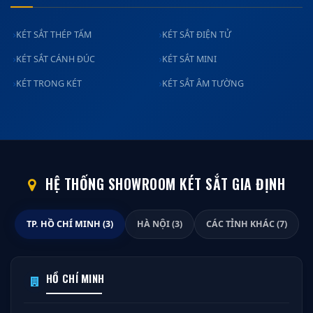
KÉT SẮT THÉP TẤM
KÉT SẮT ĐIỆN TỬ
KÉT SẮT CÁNH ĐÚC
KÉT SẮT MINI
KÉT TRONG KÉT
KÉT SẮT ÂM TƯỜNG
HỆ THỐNG SHOWROOM KÉT SẮT GIA ĐỊNH
TP. HỒ CHÍ MINH (3)
HÀ NỘI (3)
CÁC TỈNH KHÁC (7)
HỒ CHÍ MINH