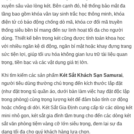
xuyên sâu vào lòng két. Bên cạnh đó, hệ thống bảo mật đa
tầng bao gồm khóa vân tay sinh trắc học thông minh, khóa
điện tử có báo động chống dò mã, khóa cơ đổi mã truyền
thống siêu bền bỉ mang đến sự linh hoạt tối đa cho người
dùng. Thiết kế bên trong két cũng được tính toán khoa học
với nhiều ngăn kệ di động, ngăn bí mật hoặc khay đựng trang
sức tiện lợi, giúp tối ưu hóa không gian lưu trữ tài liệu quan
trọng, tiền bạc và các vật dụng giá trị lớn.
Khi tìm kiếm các sản phẩm
Két Sắt Khách Sạn Samurai
,
người tiêu dùng thường chú trọng đến kích thước lắp đặt
(như đặt trong tủ quần áo, dưới bàn làm việc hay đặt độc lập
trong phòng) cùng trọng lượng két để đảm bảo tính cơ động
hoặc chống di dời. Két Sắt Gia Định cung cấp từ các dòng két
mini nhỏ gọn, két sắt gia đình tầm trung cho đến các dòng két
sắt văn phòng tiệm vàng cỡ lớn siêu trọng, đem lại sự đa
dạng tối đa cho quý khách hàng lựa chọn.