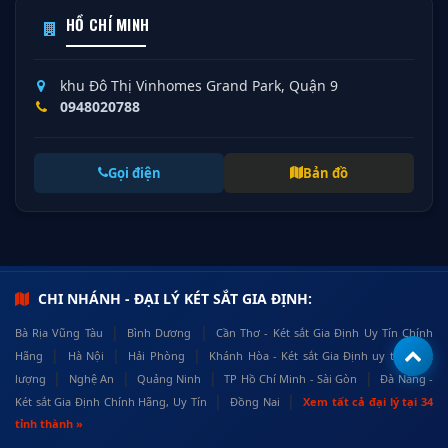
HỒ CHÍ MINH
khu Đô Thị Vinhomes Grand Park, Quận 9
0948020788
Gọi điện
Bản đồ
CHI NHÁNH - ĐẠI LÝ KÉT SẮT GIA ĐỊNH:
|
|
Bà Rịa Vũng Tàu
Bình Dương
Cần Thơ - Két sắt Gia Định Uy Tín Chính
|
|
|
Hãng
Hà Nội
Hải Phòng
Khánh Hòa - Két sắt Gia Định uy tín, chất
|
|
|
|
lượng
Nghệ An
Quảng Ninh
TP Hồ Chí Minh - Sài Gòn
Đà Nẵng -
|
|
Két sắt Gia Định Chính Hãng, Uy Tín
Đồng Nai
Xem tất cả đại lý tại 34
tỉnh thành »