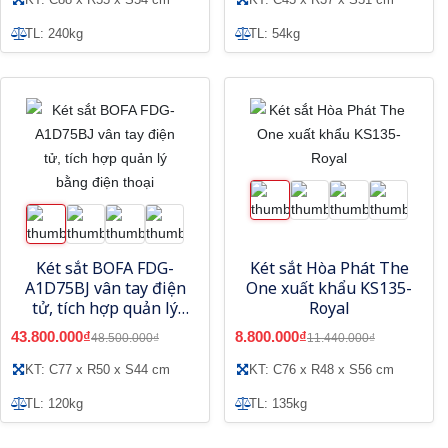
TL: 240kg
TL: 54kg
Két sắt BOFA FDG-
Két sắt Hòa Phát The
A1D75BJ vân tay điện
One xuất khẩu KS135-
tử, tích hợp quản lý
Royal
bằng điện thoại
43.800.000₫
8.800.000₫
48.500.000₫
11.440.000₫
KT: C77 x R50 x S44 cm
KT: C76 x R48 x S56 cm
TL: 120kg
TL: 135kg