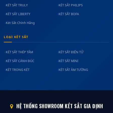
KÉT SẮT TRULY
KÉT SẮT PHILIPS
KÉT SẮT LIBERTY
KÉT SẮT BOFA
Két Sắt Chính Hãng
LOẠI KÉT SẮT
KÉT SẮT THÉP TẤM
KÉT SẮT ĐIỆN TỬ
KÉT SẮT CÁNH ĐÚC
KÉT SẮT MINI
KÉT TRONG KÉT
KÉT SẮT ÂM TƯỜNG
HỆ THỐNG SHOWROOM KÉT SẮT GIA ĐỊNH