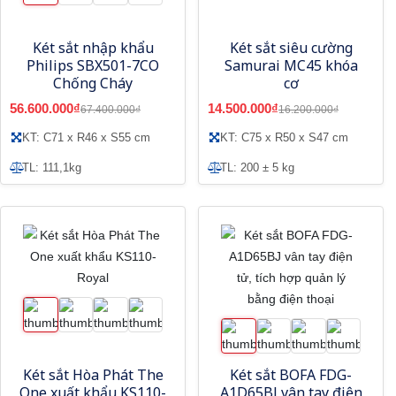
Két sắt nhập khẩu
Két sắt siêu cường
Philips SBX501-7CO
Samurai MC45 khóa
Chống Cháy
cơ
56.600.000₫
14.500.000₫
67.400.000₫
16.200.000₫
KT: C71 x R46 x S55 cm
KT: C75 x R50 x S47 cm
TL: 111,1kg
TL: 200 ± 5 kg
Két sắt Hòa Phát The
Két sắt BOFA FDG-
One xuất khẩu KS110-
A1D65BJ vân tay điện