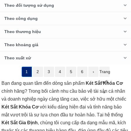
Theo đối tượng sử dụng
Theo công dụng
Theo thương hiệu
Theo khoảng giá
Theo xuất xứ
1
2
3
4
5
6
›
Trang
cuối
Bạn đang quan tâm đến dòng sản phẩm
Két Sắt Khóa Cơ
chính hãng? Trong bối cảnh nhu cầu bảo vệ tài sản cá nhân
»
và doanh nghiệp ngày càng tăng cao, việc sở hữu một chiếc
Két Sắt Khóa Cơ
với kiểu dáng hiện đại và tính năng bảo
mật vượt trội là sự lựa chọn đầu tư hoàn hảo. Tại hệ thống
Két Sắt Gia Định
, chúng tôi cung cấp đa dạng mẫu mã, kích
thước từ các thương hiệu hàng đầu, đáp ứng đầy đủ các tiêu