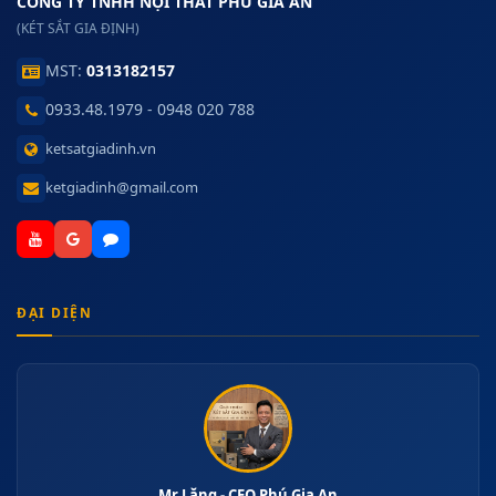
CÔNG TY TNHH NỘI THẤT PHÚ GIA AN
(KÉT SẮT GIA ĐỊNH)
MST:
0313182157
0933.48.1979 - 0948 020 788
ketsatgiadinh.vn
ketgiadinh@gmail.com
ĐẠI DIỆN
Mr Lăng - CEO Phú Gia An