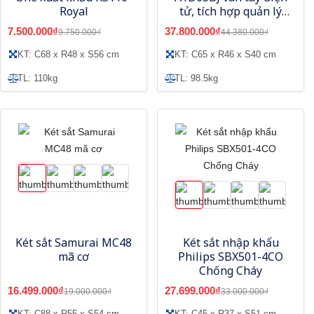
Royal
tử, tích hợp quản lý
bằng điện thoại
7.500.000₫
37.800.000₫
9.750.000₫
44.380.000₫
KT: C68 x R48 x S56 cm
KT: C65 x R46 x S40 cm
TL: 110kg
TL: 98.5kg
Két sắt Samurai MC48
Két sắt nhập khẩu
mã cơ
Philips SBX501-4CO
Chống Cháy
16.499.000₫
27.699.000₫
19.000.000₫
33.000.000₫
KT: C88 x R55 x S54 cm
KT: C45 x R37 x S51 cm