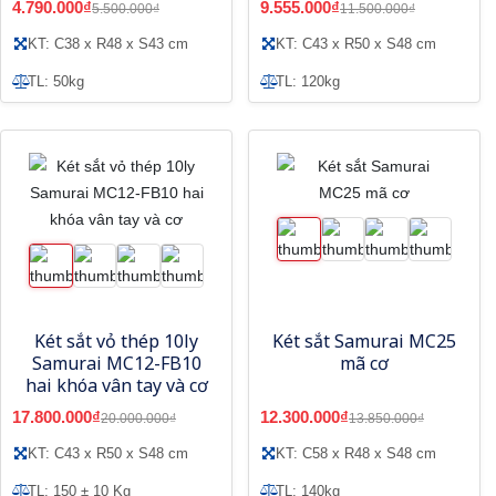
4.790.000₫
9.555.000₫
5.500.000₫
11.500.000₫
KT: C38 x R48 x S43 cm
KT: C43 x R50 x S48 cm
TL: 50kg
TL: 120kg
Két sắt vỏ thép 10ly
Két sắt Samurai MC25
Samurai MC12-FB10
mã cơ
hai khóa vân tay và cơ
17.800.000₫
12.300.000₫
20.000.000₫
13.850.000₫
KT: C43 x R50 x S48 cm
KT: C58 x R48 x S48 cm
TL: 150 ± 10 Kg
TL: 140kg