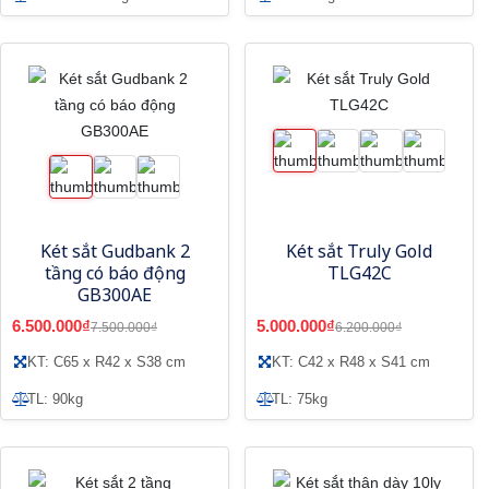
Két sắt Gudbank 2
Két sắt Truly Gold
tầng có báo động
TLG42C
GB300AE
6.500.000₫
5.000.000₫
7.500.000₫
6.200.000₫
KT: C65 x R42 x S38 cm
KT: C42 x R48 x S41 cm
TL: 90kg
TL: 75kg