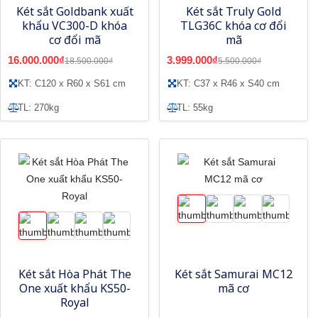
Két sắt Goldbank xuất
Két sắt Truly Gold
khẩu VC300-D khóa
TLG36C khóa cơ đổi
cơ đổi mã
mã
16.000.000₫
3.999.000₫
18.500.000₫
5.500.000₫
KT: C120 x R60 x S61 cm
KT: C37 x R46 x S40 cm
TL: 270kg
TL: 55kg
Két sắt Hòa Phát The
Két sắt Samurai MC12
One xuất khẩu KS50-
mã cơ
Royal