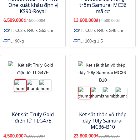
One xuất khẩu định vị
trộm Samurai MC36
KS90-Royal
mã cơ
6.599.000₫
13.600.000₫
7.500.000₫
14.500.000₫
KT: C62 x R40 x S53 cm
KT: C68 x R48 x S48 cm
TL: 90kg
TL: 160kg ± 5
Két sắt Truly Gold
Két sắt thân vỏ thép
điện tử TLG47E
dày 10ly Samurai
MC36-B10
4.500.000₫
23.800.000₫
6.000.000₫
26.000.000₫