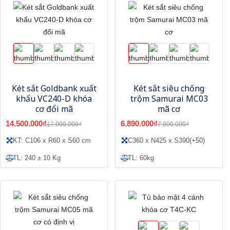
Két sắt Goldbank xuất
Két sắt siêu chống
khẩu VC240-D khóa
trộm Samurai MC03
cơ đổi mã
mã cơ
14.500.000₫
6.890.000₫
17.000.000₫
7.900.000₫
KT: C106 x R60 x S60 cm
C360 x N425 x S390(+50)
TL: 240 ± 10 Kg
TL: 60kg