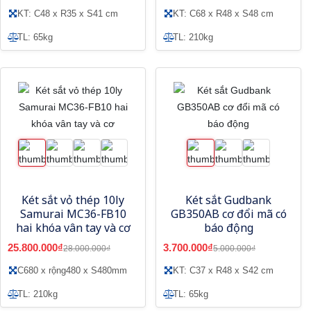
KT: C48 x R35 x S41 cm
KT: C68 x R48 x S48 cm
TL: 65kg
TL: 210kg
Két sắt vỏ thép 10ly
Két sắt Gudbank
Samurai MC36-FB10
GB350AB cơ đổi mã có
hai khóa vân tay và cơ
báo động
25.800.000₫
3.700.000₫
28.000.000₫
5.000.000₫
C680 x rộng480 x S480mm
KT: C37 x R48 x S42 cm
TL: 210kg
TL: 65kg