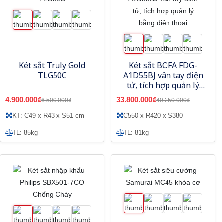
Két sắt Truly Gold
Két sắt BOFA FDG-
TLG50C
A1D55BJ vân tay điện
tử, tích hợp quản lý
bằng điện thoại
4.900.000₫
33.800.000₫
6.500.000₫
40.350.000₫
KT: C49 x R43 x S51 cm
C550 x R420 x S380
TL: 85kg
TL: 81kg