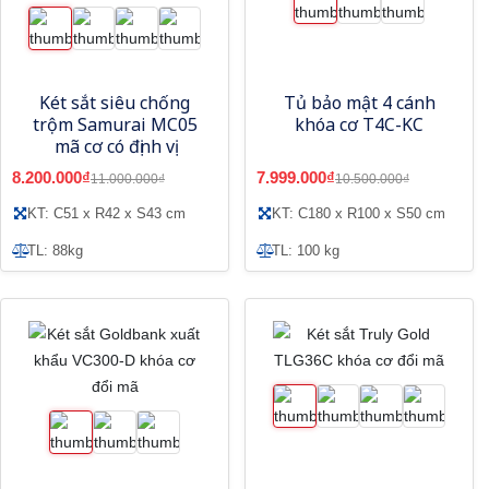
Két sắt siêu chống
Tủ bảo mật 4 cánh
trộm Samurai MC05
khóa cơ T4C-KC
mã cơ có định vị
8.200.000₫
7.999.000₫
11.000.000₫
10.500.000₫
KT: C51 x R42 x S43 cm
KT: C180 x R100 x S50 cm
TL: 88kg
TL: 100 kg