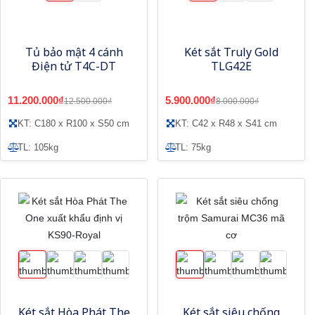
Tủ bảo mật 4 cánh
Két sắt Truly Gold
Điện tử T4C-DT
TLG42E
11.200.000₫
5.900.000₫
12.500.000₫
8.000.000₫
KT: C180 x R100 x S50 cm
KT: C42 x R48 x S41 cm
TL: 105kg
TL: 75kg
Két sắt Hòa Phát The
Két sắt siêu chống