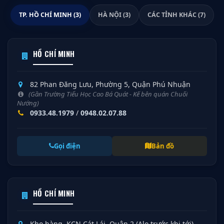
TP. HỒ CHÍ MINH (3)
HÀ NỘI (3)
CÁC TỈNH KHÁC (7)
HỒ CHÍ MINH
82 Phan Đăng Lưu, Phường 5, Quận Phú Nhuận
(Gần Trường Tiểu Học Cao Bá Quát - Kế bên quán Chuối
Nướng)
0933.48.1979
/
0948.02.07.88
Gọi điện
Bản đồ
HỒ CHÍ MINH
Kho hàng, KCN Cát Lái, Quận 2 (Alo trước khi tới)