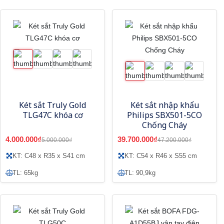
Két sắt Truly Gold
Két sắt nhập khẩu
TLG47C khóa cơ
Philips SBX501-5CO
Chống Cháy
4.000.000₫
39.700.000₫
5.000.000₫
47.200.000₫
KT: C48 x R35 x S41 cm
KT: C54 x R46 x S55 cm
TL: 65kg
TL: 90,9kg