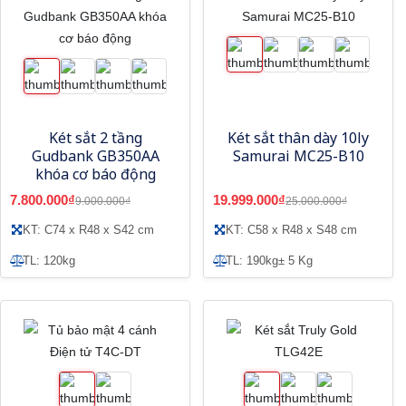
Két sắt 2 tầng
Két sắt thân dày 10ly
Gudbank GB350AA
Samurai MC25-B10
khóa cơ báo động
7.800.000₫
19.999.000₫
9.000.000₫
25.000.000₫
KT: C74 x R48 x S42 cm
KT: C58 x R48 x S48 cm
TL: 120kg
TL: 190kg± 5 Kg