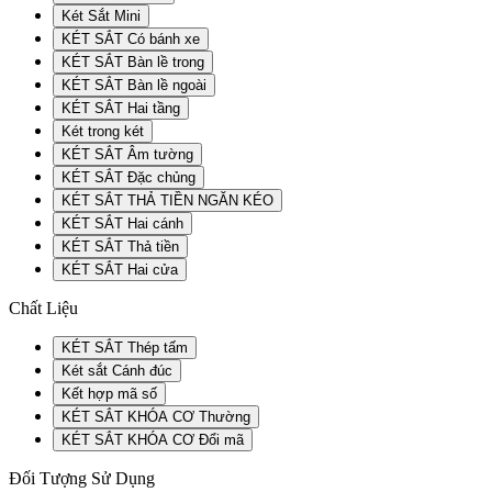
Két Sắt Mini
KÉT SẮT Có bánh xe
KÉT SẮT Bàn lề trong
KÉT SẮT Bàn lề ngoài
KÉT SẮT Hai tầng
Két trong két
KÉT SẮT Âm tường
KÉT SẮT Đặc chủng
KÉT SẮT THẢ TIỀN NGĂN KÉO
KÉT SẮT Hai cánh
KÉT SẮT Thả tiền
KÉT SẮT Hai cửa
Chất Liệu
KÉT SẮT Thép tấm
Két sắt Cánh đúc
Kết hợp mã số
KÉT SẮT KHÓA CƠ Thường
KÉT SẮT KHÓA CƠ Đổi mã
Đối Tượng Sử Dụng