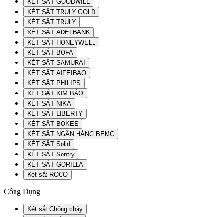
KÉT SẮT GOODWILL
KÉT SẮT TRULY GOLD
KÉT SẮT TRULY
KÉT SẮT ADELBANK
KÉT SẮT HONEYWELL
KÉT SẮT BOFA
KÉT SẮT SAMURAI
KÉT SẮT AIFEIBAO
KÉT SẮT PHILIPS
KÉT SẮT KIM BẢO
KÉT SẮT NIKA
KÉT SẮT LIBERTY
KÉT SẮT BOKEE
KÉT SẮT NGÂN HÀNG BEMC
KÉT SẮT Solid
KÉT SẮT Sentry
KÉT SẮT GORILLA
Két sắt ROCO
Công Dụng
Két sắt Chống cháy