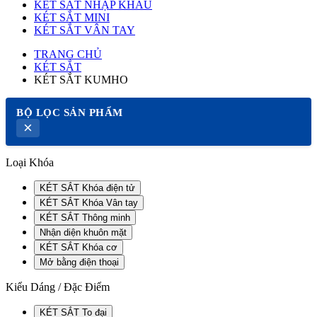
KÉT SẮT NHẬP KHẨU
KÉT SẮT MINI
KÉT SẮT VÂN TAY
TRANG CHỦ
KÉT SẮT
KÉT SẮT KUMHO
BỘ LỌC SẢN PHẨM
×
Loại Khóa
KÉT SẮT Khóa điện tử
KÉT SẮT Khóa Vân tay
KÉT SẮT Thông minh
Nhận diện khuôn mặt
KÉT SẮT Khóa cơ
Mở bằng điện thoại
Kiểu Dáng / Đặc Điểm
KÉT SẮT To đại