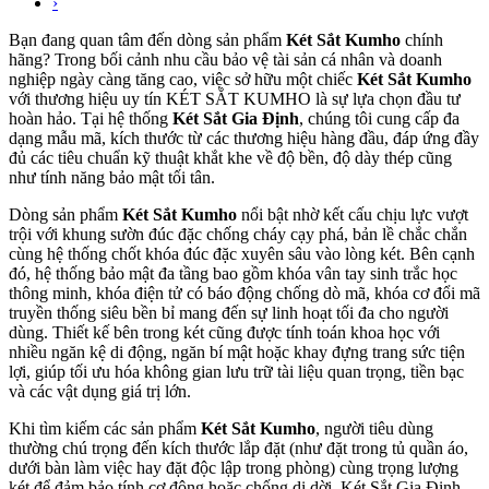
›
Bạn đang quan tâm đến dòng sản phẩm
Két Sắt Kumho
chính
hãng? Trong bối cảnh nhu cầu bảo vệ tài sản cá nhân và doanh
nghiệp ngày càng tăng cao, việc sở hữu một chiếc
Két Sắt Kumho
với thương hiệu uy tín KÉT SẮT KUMHO là sự lựa chọn đầu tư
hoàn hảo. Tại hệ thống
Két Sắt Gia Định
, chúng tôi cung cấp đa
dạng mẫu mã, kích thước từ các thương hiệu hàng đầu, đáp ứng đầy
đủ các tiêu chuẩn kỹ thuật khắt khe về độ bền, độ dày thép cũng
như tính năng bảo mật tối tân.
Dòng sản phẩm
Két Sắt Kumho
nổi bật nhờ kết cấu chịu lực vượt
trội với khung sườn đúc đặc chống cháy cạy phá, bản lề chắc chắn
cùng hệ thống chốt khóa đúc đặc xuyên sâu vào lòng két. Bên cạnh
đó, hệ thống bảo mật đa tầng bao gồm khóa vân tay sinh trắc học
thông minh, khóa điện tử có báo động chống dò mã, khóa cơ đổi mã
truyền thống siêu bền bỉ mang đến sự linh hoạt tối đa cho người
dùng. Thiết kế bên trong két cũng được tính toán khoa học với
nhiều ngăn kệ di động, ngăn bí mật hoặc khay đựng trang sức tiện
lợi, giúp tối ưu hóa không gian lưu trữ tài liệu quan trọng, tiền bạc
và các vật dụng giá trị lớn.
Khi tìm kiếm các sản phẩm
Két Sắt Kumho
, người tiêu dùng
thường chú trọng đến kích thước lắp đặt (như đặt trong tủ quần áo,
dưới bàn làm việc hay đặt độc lập trong phòng) cùng trọng lượng
két để đảm bảo tính cơ động hoặc chống di dời. Két Sắt Gia Định