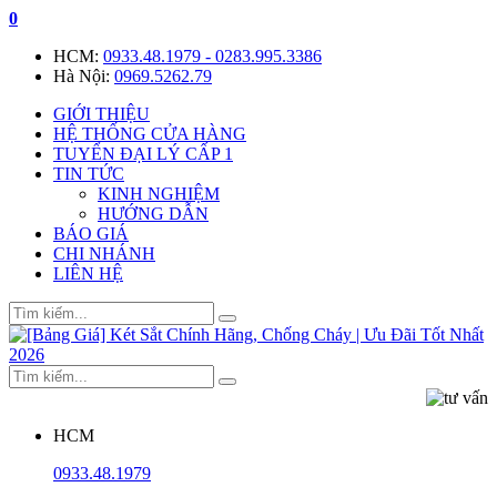
0
HCM:
0933.48.1979 - 0283.995.3386
Hà Nội:
0969.5262.79
GIỚI THIỆU
HỆ THỐNG CỬA HÀNG
TUYỂN ĐẠI LÝ CẤP 1
TIN TỨC
KINH NGHIỆM
HƯỚNG DẪN
BÁO GIÁ
CHI NHÁNH
LIÊN HỆ
HCM
0933.48.1979