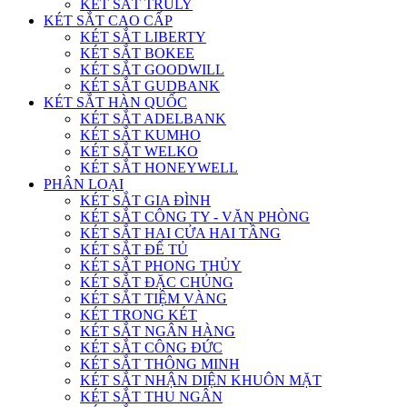
KÉT SẮT TRULY
KÉT SẮT CAO CẤP
KÉT SẮT LIBERTY
KÉT SẮT BOKEE
KÉT SẮT GOODWILL
KÉT SẮT GUDBANK
KÉT SẮT HÀN QUỐC
KÉT SẮT ADELBANK
KÉT SẮT KUMHO
KÉT SẮT WELKO
KÉT SẮT HONEYWELL
PHÂN LOẠI
KÉT SẮT GIA ĐÌNH
KÉT SẮT CÔNG TY - VĂN PHÒNG
KÉT SẮT HAI CỬA HAI TẦNG
KÉT SẮT ĐỂ TỦ
KÉT SẮT PHONG THỦY
KÉT SẮT ĐẶC CHỦNG
KÉT SẮT TIỆM VÀNG
KÉT TRONG KÉT
KÉT SẮT NGÂN HÀNG
KÉT SẮT CÔNG ĐỨC
KÉT SẮT THÔNG MINH
KÉT SẮT NHẬN DIỆN KHUÔN MẶT
KÉT SẮT THU NGÂN