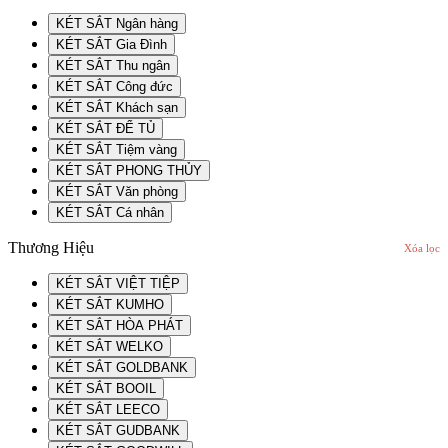
KÉT SẮT Ngân hàng
KÉT SẮT Gia Đình
KÉT SẮT Thu ngân
KÉT SẮT Công đức
KÉT SẮT Khách sạn
KÉT SẮT ĐỂ TỦ
KÉT SẮT Tiệm vàng
KÉT SẮT PHONG THỦY
KÉT SẮT Văn phòng
KÉT SẮT Cá nhân
Thương Hiệu
Xóa lọc
KÉT SẮT VIỆT TIỆP
KÉT SẮT KUMHO
KÉT SẮT HÒA PHÁT
KÉT SẮT WELKO
KÉT SẮT GOLDBANK
KÉT SẮT BOOIL
KÉT SẮT LEECO
KÉT SẮT GUDBANK