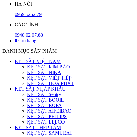
HÀ NỘI
0969.5262.79
CÁC TỈNH
0948.02.07.88
0
Giỏ hàng
DANH MỤC SẢN PHẨM
KÉT SẮT VIỆT NAM
KÉT SẮT KIM BẢO
KÉT SẮT NIKA
KÉT SẮT VIỆT TIỆP
KÉT SẮT HOÀ PHÁT
KÉT SẮT NHẬP KHẨU
KÉT SẮT Sentry
KÉT SẮT BOOIL
KÉT SẮT BOFA
KÉT SẮT AIFEIBAO
KÉT SẮT PHILIPS
KÉT SẮT LEECO
KÉT SẮT THÉP TẤM
KÉT SẮT SAMURAI