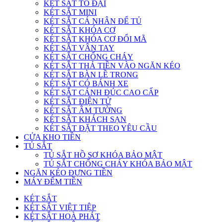
KÉT SẮT TO ĐẠI
KÉT SẮT MINI
KÉT SẮT CÁ NHÂN ĐỂ TỦ
KÉT SẮT KHÓA CƠ
KÉT SẮT KHÓA CƠ ĐỔI MÃ
KÉT SẮT VÂN TAY
KÉT SẮT CHỐNG CHÁY
KÉT SẮT THẢ TIỀN VÀO NGĂN KÉO
KÉT SẮT BÀN LỀ TRONG
KÉT SẮT CÓ BÁNH XE
KÉT SẮT CÁNH ĐÚC CAO CẤP
KÉT SẮT ĐIỆN TỬ
KÉT SẮT ÂM TƯỜNG
KÉT SẮT KHÁCH SẠN
KÉT SẮT ĐẶT THEO YÊU CẦU
CỬA KHO TIỀN
TỦ SẮT
TỦ SẮT HỒ SƠ KHÓA BẢO MẬT
TỦ SẮT CHỐNG CHÁY KHÓA BẢO MẬT
NGĂN KÉO ĐỰNG TIỀN
MÁY ĐẾM TIỀN
KÉT SẮT
KÉT SẮT VIỆT TIỆP
KÉT SẮT HOÀ PHÁT