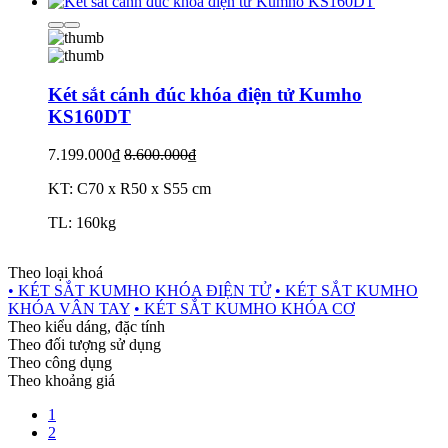
Két sắt cánh đúc khóa điện tử Kumho
KS160DT
7.199.000₫
8.600.000₫
KT: C70 x R50 x S55 cm
TL: 160kg
Theo loại khoá
• KÉT SẮT KUMHO KHÓA ĐIỆN TỬ
• KÉT SẮT KUMHO
KHÓA VÂN TAY
• KÉT SẮT KUMHO KHÓA CƠ
Theo kiểu dáng, đặc tính
Theo đối tượng sử dụng
Theo công dụng
Theo khoảng giá
1
2