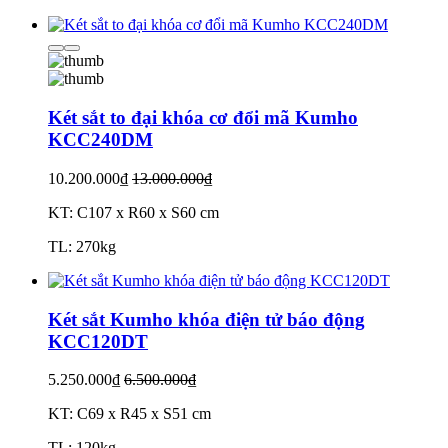
Két sắt to đại khóa cơ đổi mã Kumho
KCC240DM
10.200.000₫
13.000.000₫
KT: C107 x R60 x S60 cm
TL: 270kg
Két sắt Kumho khóa điện tử báo động
KCC120DT
5.250.000₫
6.500.000₫
KT: C69 x R45 x S51 cm
TL: 120kg