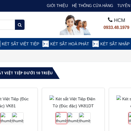
GIỚI THIỆU
HỆ THỐNG CỬA HÀNG
TUYỂN 
HCM
0933.48.1979
KÉT SẮT VIỆT TIỆP
KÉT SẮT HOÀ PHÁT
KÉT SẮT NHẬP
ẮT VIỆT TIỆP DƯỚI 10 TRIỆU