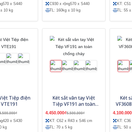
ng570 x S440
C930 x rộng570 x S440
KT: C51
 ± 10 kg
TL: 160kg ± 10 kg
TL: 55 ±
Việt Tiệp điện
Két sắt vân tay Việt
Két s
 VTE191
Tiệp VF191 an toàn
VF3608 
chống cháy
4.450.000₫
4.100.000
4.500.000₫
5.500.000₫
ng420 x S430
KT: C62 x R43 x S46 cm
KT: C36
0 kg
TL: 70 ± 5 kg
TL: 50 ±