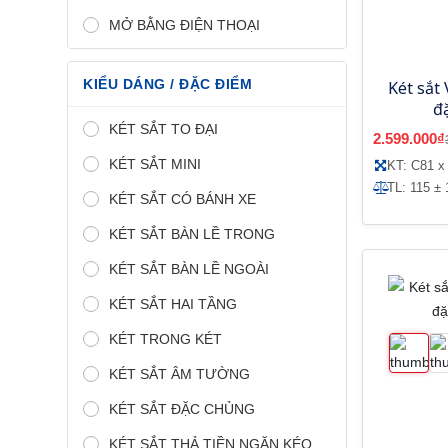
MỞ BẰNG ĐIỆN THOẠI
KIỂU DÁNG / ĐẶC ĐIỂM
Két sắt 
đ
KÉT SẮT TO ĐẠI
2.599.000₫
KÉT SẮT MINI
KT: C81 x
TL: 115 ± 
KÉT SẮT CÓ BÁNH XE
KÉT SẮT BÀN LỀ TRONG
KÉT SẮT BÀN LỀ NGOÀI
KÉT SẮT HAI TẦNG
KÉT TRONG KÉT
KÉT SẮT ÂM TƯỜNG
KÉT SẮT ĐẶC CHỦNG
KÉT SẮT THẢ TIỀN NGĂN KÉO