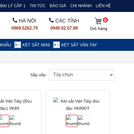
ĐẠI LÝ CẤP 1
TIN TỨC
BÁO GIÁ
CHI NHÁNH
LIÊN HỆ
0
HÀ NỘI
CÁC TỈNH
0969.5262.79
0948.02.07.88
Giỏ hàng
 KHẨU
KÉT SẮT MINI
KÉT SẮT VÂN TAY
Sắp xếp