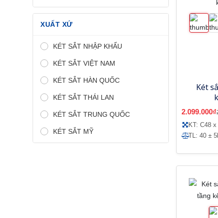
XUẤT XỨ
KÉT SẮT NHẬP KHẨU
KÉT SẮT VIỆT NAM
KÉT SẮT HÀN QUỐC
Két s
KÉT SẮT THÁI LAN
2.099.000₫
KÉT SẮT TRUNG QUỐC
KT: C48 x
KÉT SẮT MỸ
TL: 40 ± 5