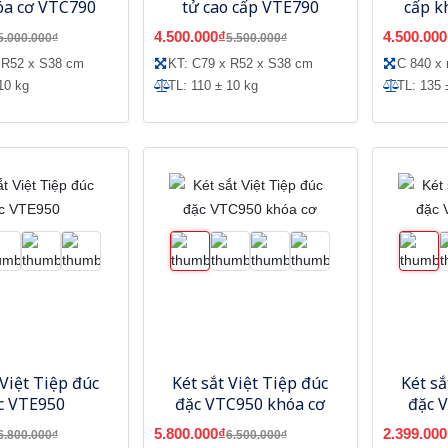
óa cơ VTC790
tử cao cấp VTE790
cấp k
4.500.000₫
4.500.000
5.000.000₫
5.500.000₫
 R52 x S38 cm
KT: C79 x R52 x S38 cm
C 840 x 
10 kg
TL: 110 ± 10 kg
TL: 135 
 Việt Tiệp đúc
Két sắt Việt Tiệp đúc
Két sắ
c VTE950
đặc VTC950 khóa cơ
đặc 
5.800.000₫
2.399.000
6.800.000₫
6.500.000₫