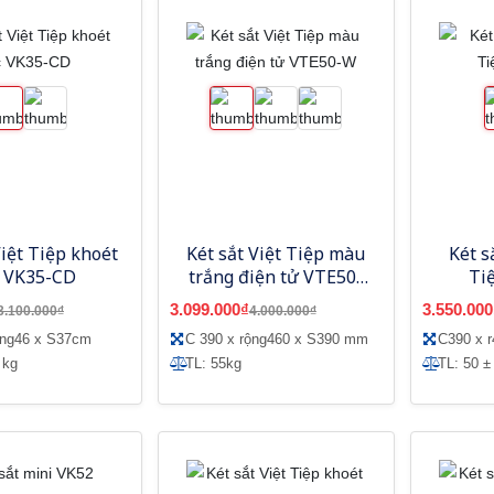
Việt Tiệp khoét
Két sắt Việt Tiệp màu
Két s
 VK35-CD
trắng điện tử VTE50-
Ti
W
3.099.000₫
3.550.000
3.100.000₫
4.000.000₫
ộng46 x S37cm
C 390 x rộng460 x S390 mm
C390 x 
 kg
TL: 55kg
TL: 50 ±