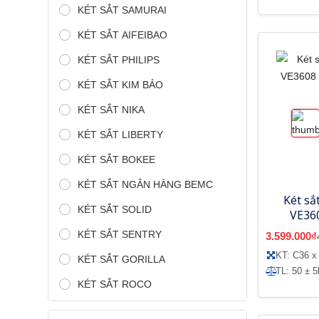
KÉT SẮT SAMURAI
KÉT SẮT AIFEIBAO
KÉT SẮT PHILIPS
KÉT SẮT KIM BẢO
KÉT SẮT NIKA
KÉT SẮT LIBERTY
KÉT SẮT BOKEE
KÉT SẮT NGÂN HÀNG BEMC
Két sắ
KÉT SẮT SOLID
VE360
mo
KÉT SẮT SENTRY
3.599.000₫
KT: C36 x
KÉT SẮT GORILLA
TL: 50 ± 5
KÉT SẮT ROCO