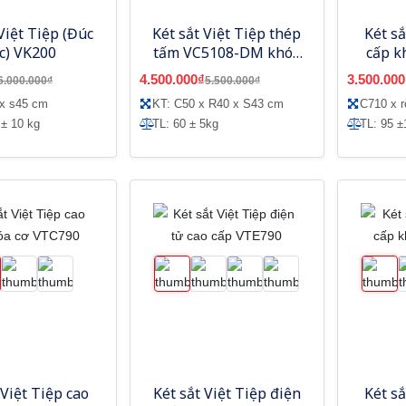
Việt Tiệp (Đúc
Két sắt Việt Tiệp thép
Két sắ
c) VK200
tấm VC5108-DM khóa
cấp k
cơ đổi mã model mới
4.500.000₫
3.500.000
6.000.000₫
5.500.000₫
 x s45 cm
KT: C50 x R40 x S43 cm
C710 x 
 ± 10 kg
TL: 60 ± 5kg
TL: 95 ±
 Việt Tiệp cao
Két sắt Việt Tiệp điện
Két sắ