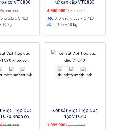
hóa cơ VTC880
tử cao cấp VTE880
₫
4.900.000₫
6.000.000₫
6.500.000₫
rộng 535 x S 410
C 840 x rộng 535 x S 410
± 10 kg
TL: 135 ± 10 kg
t Việt Tiệp đúc
Két sắt Việt Tiệp đúc
VTC70 khóa cơ
đặc VTC40
₫
1.999.000₫
3.500.000₫
3.000.000₫