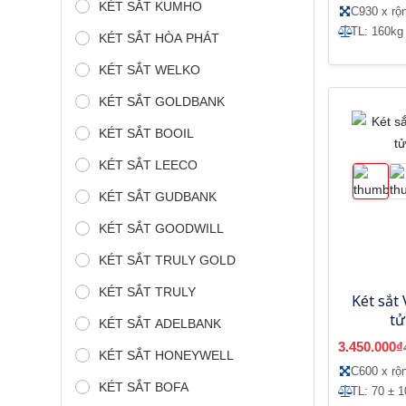
KÉT SẮT KUMHO
C930 x rộ
TL: 160kg
KÉT SẮT HÒA PHÁT
KÉT SẮT WELKO
KÉT SẮT GOLDBANK
KÉT SẮT BOOIL
KÉT SẮT LEECO
KÉT SẮT GUDBANK
KÉT SẮT GOODWILL
KÉT SẮT TRULY GOLD
KÉT SẮT TRULY
Két sắt 
tử
KÉT SẮT ADELBANK
3.450.000₫
KÉT SẮT HONEYWELL
C600 x rộ
KÉT SẮT BOFA
TL: 70 ± 1