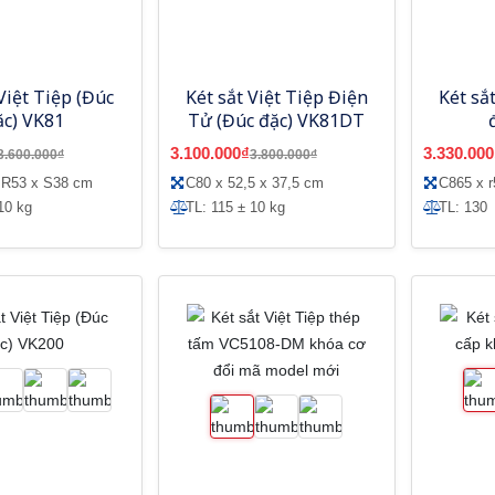
Việt Tiệp (Đúc
Két sắt Việt Tiệp Điện
Két sắ
ặc) VK81
Tử (Đúc đặc) VK81DT
3.100.000₫
3.330.000
3.600.000₫
3.800.000₫
 R53 x S38 cm
C80 x 52,5 x 37,5 cm
C865 x 
10 kg
TL: 115 ± 10 kg
TL: 130