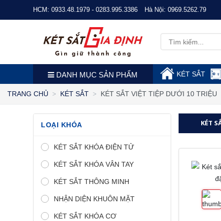
HCM:
0933.48.1979 - 0283.995.3386
Hà Nội:
0969.5262.79
KÉT SẮT
DANH MỤC SẢN PHẨM
KÉT SẮT VIỆT TIỆP DƯỚI 10 TRIỆU
TRANG CHỦ
KÉT SẮT
KÉT S
LOẠI KHÓA
KÉT SẮT KHÓA ĐIỆN TỬ
KÉT SẮT KHÓA VÂN TAY
KÉT SẮT THÔNG MINH
NHẬN DIỆN KHUÔN MẶT
KÉT SẮT KHÓA CƠ