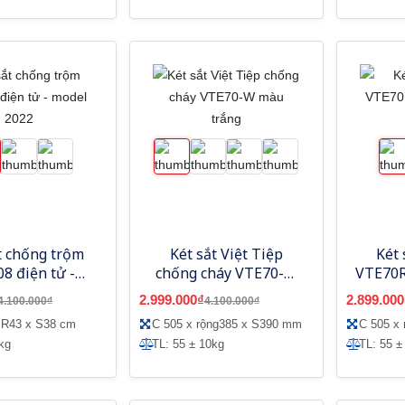
t chống trộm
Két sắt Việt Tiệp
Két 
8 điện tử -
chống cháy VTE70-W
VTE70R
del 2022
màu trắng
2.999.000₫
2.899.000
4.100.000₫
4.100.000₫
 R43 x S38 cm
C 505 x rộng385 x S390 mm
C 505 x
kg
TL: 55 ± 10kg
TL: 55 ±