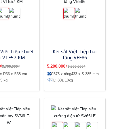
 Việt Tiệp khoét
Két sắt Việt Tiệp hai
t VTE57-KM
tầng VEE86
₫
5.200.000₫
3.700.000₫
6.500.000₫
 x R36 x S38 cm
C675 x rộng433 x S 385 mm
 5 kg
TL: 80± 10kg