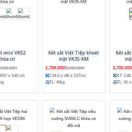
ắt mini VK52
Két sắt Việt Tiệp khoét
Két sắt
khóa cơ
mặt VK35-KM
mặ
1.799.000₫
2.700.000
2.500.000₫
3.000.000₫
 R37 x S40 cm
C34,5 x r46 x S37cm
KT: C48
kg
TL: 40kg
TL: 45 ±