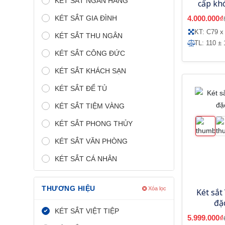
KÉT SẮT NGÂN HÀNG
cấp kh
KÉT SẮT GIA ĐÌNH
4.000.000₫
KT: C79 x
KÉT SẮT THU NGÂN
TL: 110 ± 
KÉT SẮT CÔNG ĐỨC
KÉT SẮT KHÁCH SẠN
KÉT SẮT ĐỂ TỦ
KÉT SẮT TIỆM VÀNG
KÉT SẮT PHONG THỦY
KÉT SẮT VĂN PHÒNG
KÉT SẮT CÁ NHÂN
THƯƠNG HIỆU
Xóa lọc
Két sắt
đặ
KÉT SẮT VIỆT TIỆP
5.999.000₫