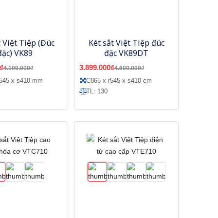
t Việt Tiệp (Đúc
Két sắt Việt Tiệp đúc
đặc) VK89
đặc VK89DT
₫
3.899.000₫
4.100.000₫
4.600.000₫
r545 x s410 mm
C865 x r545 x s410 cm
TL: 130