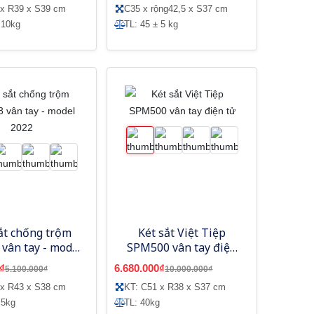
 x R39 x S39 cm
C35 x rộng42,5 x S37 cm
 10kg
TL: 45 ± 5 kg
ắt chống trộm
Két sắt Việt Tiệp
vân tay - model
SPM500 vân tay điện
2022
tử
₫
6.680.000₫
5.100.000₫
10.000.000₫
 x R43 x S38 cm
KT: C51 x R38 x S37 cm
 5kg
TL: 40kg