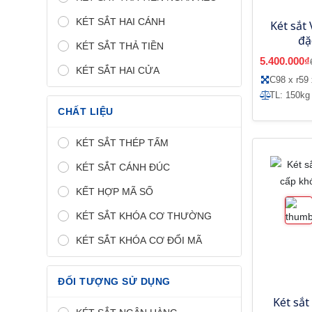
KÉT SẮT HAI CÁNH
Két sắt 
đặ
KÉT SẮT THẢ TIỀN
5.400.000₫
KÉT SẮT HAI CỬA
C98 x r59
TL: 150kg
CHẤT LIỆU
KÉT SẮT THÉP TẤM
KÉT SẮT CÁNH ĐÚC
KẾT HỢP MÃ SỐ
KÉT SẮT KHÓA CƠ THƯỜNG
KÉT SẮT KHÓA CƠ ĐỔI MÃ
ĐỐI TƯỢNG SỬ DỤNG
Két sắt