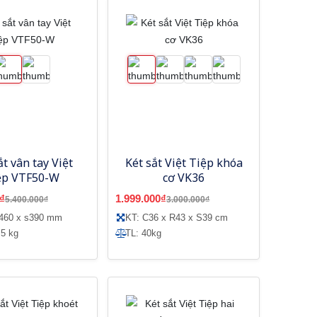
ắt vân tay Việt
Két sắt Việt Tiệp khóa
ệp VTF50-W
cơ VK36
₫
1.999.000₫
5.400.000₫
3.000.000₫
r460 x s390 mm
KT: C36 x R43 x S39 cm
 5 kg
TL: 40kg