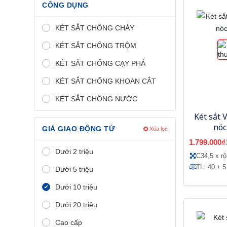
CÔNG DỤNG
KÉT SẮT CHỐNG CHÁY
KÉT SẮT CHỐNG TRỘM
KÉT SẮT CHỐNG CẠY PHÁ
KÉT SẮT CHỐNG KHOAN CẮT
KÉT SẮT CHỐNG NƯỚC
Két sắt 
nóc
GIÁ GIAO ĐỘNG TỪ
Xóa lọc
1.799.000₫
Dưới 2 triệu
C34,5 x r
TL: 40 ± 5
Dưới 5 triệu
Dưới 10 triệu
Dưới 20 triệu
Cao cấp