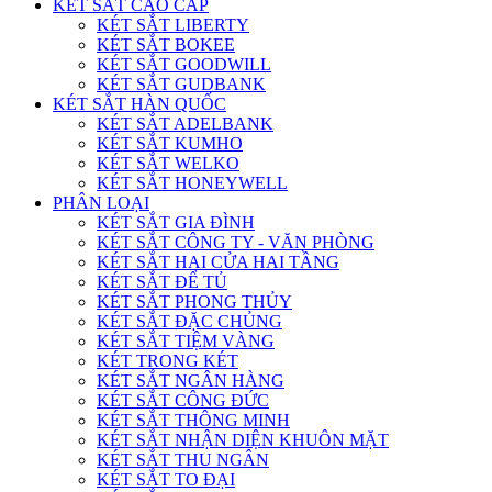
KÉT SẮT CAO CẤP
KÉT SẮT LIBERTY
KÉT SẮT BOKEE
KÉT SẮT GOODWILL
KÉT SẮT GUDBANK
KÉT SẮT HÀN QUỐC
KÉT SẮT ADELBANK
KÉT SẮT KUMHO
KÉT SẮT WELKO
KÉT SẮT HONEYWELL
PHÂN LOẠI
KÉT SẮT GIA ĐÌNH
KÉT SẮT CÔNG TY - VĂN PHÒNG
KÉT SẮT HAI CỬA HAI TẦNG
KÉT SẮT ĐỂ TỦ
KÉT SẮT PHONG THỦY
KÉT SẮT ĐẶC CHỦNG
KÉT SẮT TIỆM VÀNG
KÉT TRONG KÉT
KÉT SẮT NGÂN HÀNG
KÉT SẮT CÔNG ĐỨC
KÉT SẮT THÔNG MINH
KÉT SẮT NHẬN DIỆN KHUÔN MẶT
KÉT SẮT THU NGÂN
KÉT SẮT TO ĐẠI