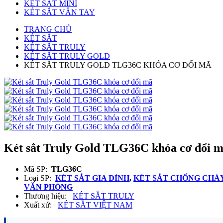
KÉT SẮT MINI
KÉT SẮT VÂN TAY
TRANG CHỦ
KÉT SẮT
KÉT SẮT TRULY
KÉT SẮT TRULY GOLD
KÉT SẮT TRULY GOLD TLG36C KHÓA CƠ ĐỔI MÃ
Két sắt Truly Gold TLG36C khóa cơ đổi 
Mã SP:
TLG36C
Loại SP:
KÉT SẮT GIA ĐÌNH
,
KÉT SẮT CHỐNG CHÁ
VĂN PHÒNG
Thương hiệu:
KÉT SẮT TRULY
Xuất xứ:
KÉT SẮT VIỆT NAM