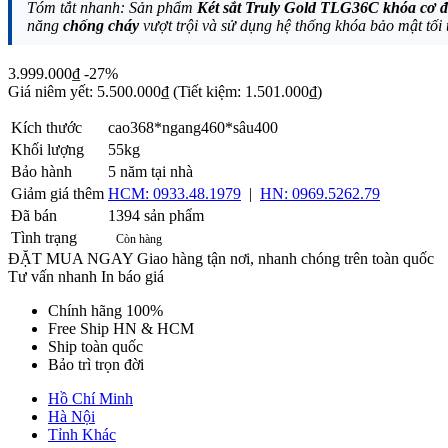
Tóm tắt nhanh: Sản phẩm
Két sắt Truly Gold TLG36C khóa cơ 
năng
chống cháy
vượt trội và sử dụng hệ thống khóa bảo mật tối 
3.999.000₫
-27%
Giá niêm yết:
5.500.000₫
(Tiết kiệm: 1.501.000₫)
Kích thước
cao368*ngang460*sâu400
Khối lượng
55kg
Bảo hành
5 năm tại nhà
Giảm giá thêm
HCM: 0933.48.1979
|
HN: 0969.5262.79
Đã bán
1394 sản phẩm
Tình trạng
Còn hàng
ĐẶT MUA NGAY
Giao hàng tận nơi, nhanh chóng trên toàn quốc
Tư vấn nhanh
In báo giá
Chính hãng 100%
Free Ship HN & HCM
Ship toàn quốc
Bảo trì trọn đời
Hồ Chí Minh
Hà Nội
Tỉnh Khác