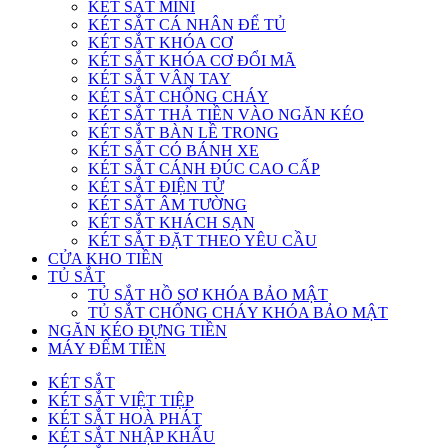
KÉT SẮT MINI
KÉT SẮT CÁ NHÂN ĐỂ TỦ
KÉT SẮT KHÓA CƠ
KÉT SẮT KHÓA CƠ ĐỔI MÃ
KÉT SẮT VÂN TAY
KÉT SẮT CHỐNG CHÁY
KÉT SẮT THẢ TIỀN VÀO NGĂN KÉO
KÉT SẮT BÀN LỀ TRONG
KÉT SẮT CÓ BÁNH XE
KÉT SẮT CÁNH ĐÚC CAO CẤP
KÉT SẮT ĐIỆN TỬ
KÉT SẮT ÂM TƯỜNG
KÉT SẮT KHÁCH SẠN
KÉT SẮT ĐẶT THEO YÊU CẦU
CỬA KHO TIỀN
TỦ SẮT
TỦ SẮT HỒ SƠ KHÓA BẢO MẬT
TỦ SẮT CHỐNG CHÁY KHÓA BẢO MẬT
NGĂN KÉO ĐỰNG TIỀN
MÁY ĐẾM TIỀN
KÉT SẮT
KÉT SẮT VIỆT TIỆP
KÉT SẮT HOÀ PHÁT
KÉT SẮT NHẬP KHẨU