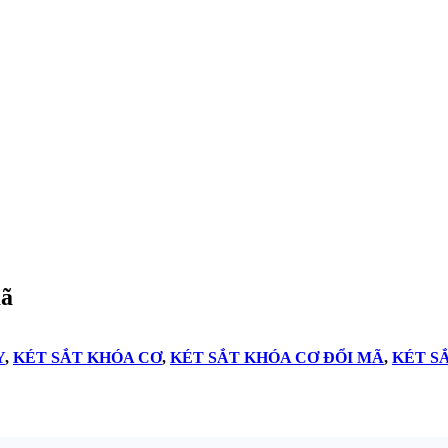
mã
Y
,
KÉT SẮT KHÓA CƠ
,
KÉT SẮT KHÓA CƠ ĐỔI MÃ
,
KÉT S