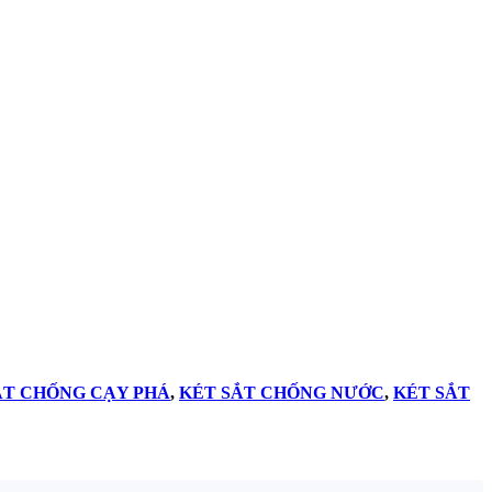
ẮT CHỐNG CẠY PHÁ
,
KÉT SẮT CHỐNG NƯỚC
,
KÉT SẮT