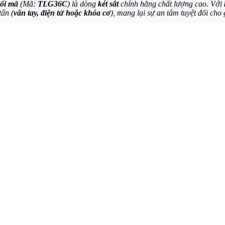
đổi mã
(Mã:
TLG36C
) là dòng
két sắt
chính hãng chất lượng cao. Với
tân (
vân tay, điện tử hoặc khóa cơ
), mang lại sự an tâm tuyệt đối cho