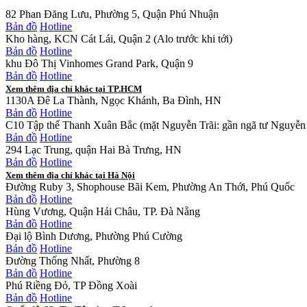
82 Phan Đăng Lưu, Phường 5, Quận Phú Nhuận
Bản đồ
Hotline
Kho hàng, KCN Cát Lái, Quận 2 (Alo trước khi tới)
Bản đồ
Hotline
khu Đô Thị Vinhomes Grand Park, Quận 9
Bản đồ
Hotline
Xem thêm địa chỉ khác tại TP.HCM
1130A Đê La Thành, Ngọc Khánh, Ba Đình, HN
Bản đồ
Hotline
C10 Tập thể Thanh Xuân Bắc (mặt Nguyễn Trãi: gần ngã tư Nguyễn 
Bản đồ
Hotline
294 Lạc Trung, quận Hai Bà Trưng, HN
Bản đồ
Hotline
Xem thêm địa chỉ khác tại Hà Nội
Đường Ruby 3, Shophouse Bãi Kem, Phường An Thới, Phú Quốc
Bản đồ
Hotline
Hùng Vương, Quận Hải Châu, TP. Đà Nẵng
Bản đồ
Hotline
Đại lộ Bình Dương, Phường Phú Cường
Bản đồ
Hotline
Đường Thống Nhất, Phường 8
Bản đồ
Hotline
Phú Riềng Đỏ, TP Đồng Xoài
Bản đồ
Hotline