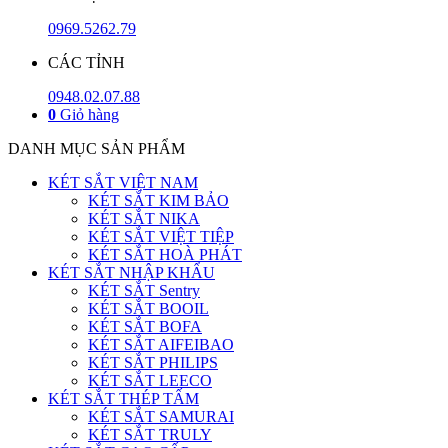
0969.5262.79
CÁC TỈNH
0948.02.07.88
0
Giỏ hàng
DANH MỤC SẢN PHẨM
KÉT SẮT VIỆT NAM
KÉT SẮT KIM BẢO
KÉT SẮT NIKA
KÉT SẮT VIỆT TIỆP
KÉT SẮT HOÀ PHÁT
KÉT SẮT NHẬP KHẨU
KÉT SẮT Sentry
KÉT SẮT BOOIL
KÉT SẮT BOFA
KÉT SẮT AIFEIBAO
KÉT SẮT PHILIPS
KÉT SẮT LEECO
KÉT SẮT THÉP TẤM
KÉT SẮT SAMURAI
KÉT SẮT TRULY