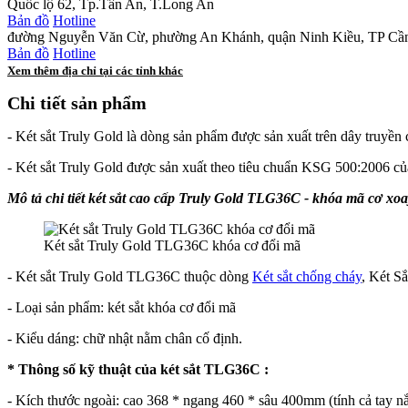
Quốc lộ 62, Tp.Tân An, T.Long An
Bản đồ
Hotline
đường Nguyễn Văn Cừ, phường An Khánh, quận Ninh Kiều, TP Cầ
Bản đồ
Hotline
Xem thêm địa chỉ tại các tỉnh khác
Chi tiết sản phẩm
- Két sắt Truly Gold là dòng sản phẩm được sản xuất trên dây truyền 
- Két sắt Truly Gold được sản xuất theo tiêu chuẩn KSG 500:2006 
Mô tả chi tiết két sắt cao cấp Truly Gold TLG36C - khóa mã cơ xoa
Két sắt Truly Gold TLG36C khóa cơ đổi mã
- Két sắt Truly Gold TLG36C thuộc dòng
Két sắt chống cháy
,
Két Sắ
- Loại sản phẩm: két sắt khóa cơ đổi mã
- Kiểu dáng: chữ nhật nằm chân cố định.
* Thông số kỹ thuật của két sắt TLG36C :
- Kích thước ngoài: cao 368 * ngang 460 * sâu 400mm (tính cả tay n