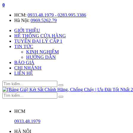
0
HCM:
0933.48.1979 - 0283.995.3386
Hà Nội:
0969.5262.79
GIỚI THIỆU
HỆ THỐNG CỬA HÀNG
TUYỂN ĐẠI LÝ CẤP 1
TIN TỨC
KINH NGHIỆM
HƯỚNG DẪN
BÁO GIÁ
CHI NHÁNH
LIÊN HỆ
HCM
0933.48.1979
HÀ NỘI