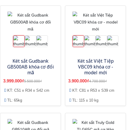
Két sắt Gudbank
Két sắt Việt Tiệp
GB500AB khóa cơ đổi
VBC09 khóa cơ -
mã
model mới
3.999.000₫
3.900.000₫
5.500.000₫
4.700.000₫
KT: C51 x R34 x S42 cm
KT: C81 x R53 x S39 cm
TL: 65kg
TL: 115 ± 10 kg