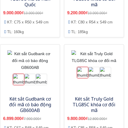
Quốc
mã
9.000.000₫
9.200.000₫
13.000.000₫
10.000.000₫
KT: C75 x R50 x S49 cm
KT: C80 x R54 x S49 cm
TL: 160kg
TL: 185kg
Két sắt Gudbank cơ
Két sắt Truly Gold
đổi mã có báo động
TLG85C khóa cơ đổi
GB600AB
mã
6.899.000₫
9.800.000₫
7.900.000₫
12.800.000₫
KT: C67 x R48 x S49 cm
KT: C85 x R58 x S49 cm