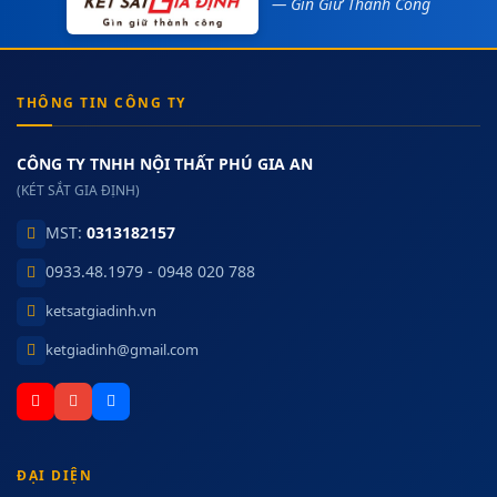
— Gìn Giữ Thành Công
THÔNG TIN CÔNG TY
CÔNG TY TNHH NỘI THẤT PHÚ GIA AN
(KÉT SẮT GIA ĐỊNH)
MST:
0313182157
0933.48.1979 - 0948 020 788
ketsatgiadinh.vn
ketgiadinh@gmail.com
ĐẠI DIỆN