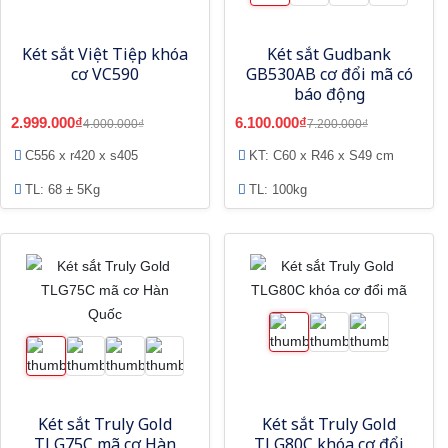
Két sắt Việt Tiệp khóa
Két sắt Gudbank
cơ VC590
GB530AB cơ đổi mã có
báo động
2.999.000₫
6.100.000₫
4.000.000₫
7.200.000₫
C556 x r420 x s405
KT: C60 x R46 x S49 cm
TL: 68 ± 5Kg
TL: 100kg
Két sắt Truly Gold
Két sắt Truly Gold
TLG75C mã cơ Hàn
TLG80C khóa cơ đổi