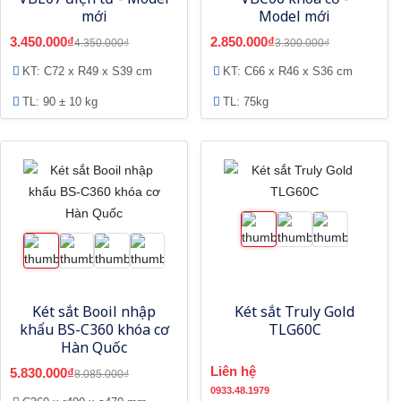
mới
Model mới
3.450.000₫
2.850.000₫
4.350.000₫
3.300.000₫
KT: C72 x R49 x S39 cm
KT: C66 x R46 x S36 cm
TL: 90 ± 10 kg
TL: 75kg
Két sắt Booil nhập
Két sắt Truly Gold
khẩu BS-C360 khóa cơ
TLG60C
Hàn Quốc
Liên hệ
5.830.000₫
8.085.000₫
0933.48.1979