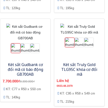
TL: 120kg
TL: 195kg
Két sắt Gudbank cơ
Két sắt Truly Gold
đổi mã có báo động
TLG95C khóa cơ đổi
GB700AB
mã
Liên hệ
7.700.000₫
8.300.000₫
0933.48.1979
KT: C77 x R50 x S50 cm
KT: C95 x R58 x S49 cm
TL: 140kg
TL: 215kg