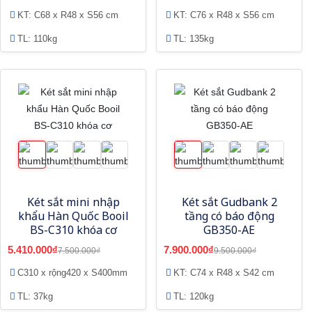
KT: C68 x R48 x S56 cm
KT: C76 x R48 x S56 cm
TL: 110kg
TL: 135kg
Két sắt mini nhập
Két sắt Gudbank 2
khẩu Hàn Quốc Booil
tầng có báo động
BS-C310 khóa cơ
GB350-AE
5.410.000₫
7.900.000₫
7.500.000₫
9.500.000₫
C310 x rộng420 x S400mm
KT: C74 x R48 x S42 cm
TL: 37kg
TL: 120kg