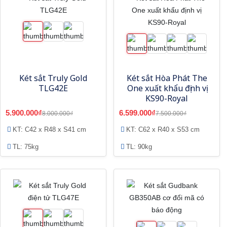
Két sắt Truly Gold
Két sắt Hòa Phát The
TLG42E
One xuất khẩu định vị
KS90-Royal
5.900.000₫
6.599.000₫
8.000.000₫
7.500.000₫
KT: C42 x R48 x S41 cm
KT: C62 x R40 x S53 cm
TL: 75kg
TL: 90kg