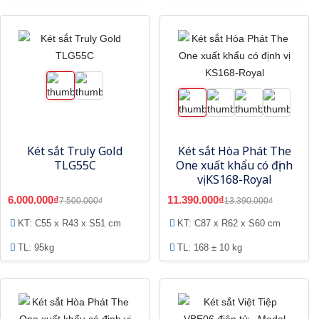
Két sắt Truly Gold
Két sắt Hòa Phát The
TLG55C
One xuất khẩu có định
vị KS168-Royal
6.000.000₫
11.390.000₫
7.500.000₫
13.390.000₫
KT: C55 x R43 x S51 cm
KT: C87 x R62 x S60 cm
TL: 95kg
TL: 168 ± 10 kg