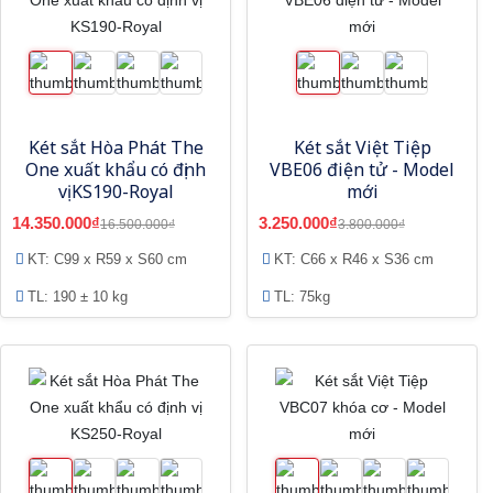
Két sắt Hòa Phát The
Két sắt Việt Tiệp
One xuất khẩu có định
VBE06 điện tử - Model
vị KS190-Royal
mới
14.350.000₫
3.250.000₫
16.500.000₫
3.800.000₫
KT: C99 x R59 x S60 cm
KT: C66 x R46 x S36 cm
TL: 190 ± 10 kg
TL: 75kg