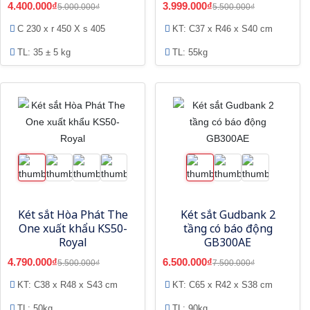
4.400.000₫
3.999.000₫
5.000.000₫
5.500.000₫
C 230 x r 450 X s 405
KT: C37 x R46 x S40 cm
TL: 35 ± 5 kg
TL: 55kg
Két sắt Hòa Phát The
Két sắt Gudbank 2
One xuất khẩu KS50-
tầng có báo động
Royal
GB300AE
4.790.000₫
6.500.000₫
5.500.000₫
7.500.000₫
KT: C38 x R48 x S43 cm
KT: C65 x R42 x S38 cm
TL: 50kg
TL: 90kg