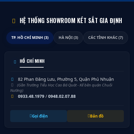
HỆ THỐNG SHOWROOM KÉT SẮT GIA ĐỊNH
TP. HỒ CHÍ MINH (3)
HÀ NỘI (3)
CÁC TỈNH KHÁC (7)
HỒ CHÍ MINH
82 Phan Đăng Lưu, Phường 5, Quận Phú Nhuận
(Gần Trường Tiểu Học Cao Bá Quát - Kế bên quán Chuối
Nướng)
0933.48.1979
/
0948.02.07.88
Gọi điện
Bản đồ