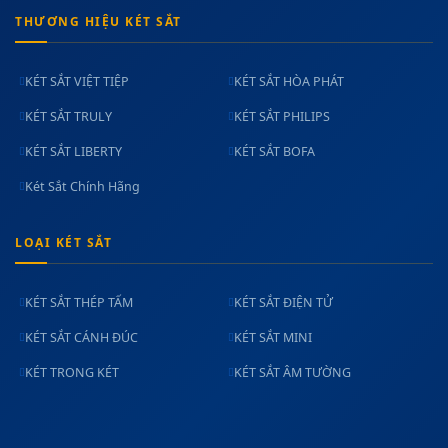
THƯƠNG HIỆU KÉT SẮT
KÉT SẮT VIỆT TIỆP
KÉT SẮT HÒA PHÁT
KÉT SẮT TRULY
KÉT SẮT PHILIPS
KÉT SẮT LIBERTY
KÉT SẮT BOFA
Két Sắt Chính Hãng
LOẠI KÉT SẮT
KÉT SẮT THÉP TẤM
KÉT SẮT ĐIỆN TỬ
KÉT SẮT CÁNH ĐÚC
KÉT SẮT MINI
KÉT TRONG KÉT
KÉT SẮT ÂM TƯỜNG