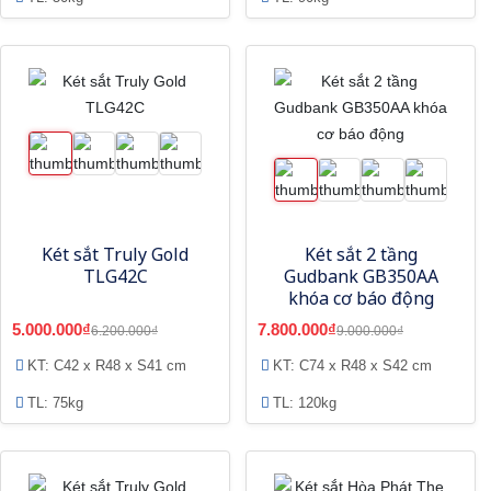
Két sắt Truly Gold
Két sắt 2 tầng
TLG42C
Gudbank GB350AA
khóa cơ báo động
5.000.000₫
7.800.000₫
6.200.000₫
9.000.000₫
KT: C42 x R48 x S41 cm
KT: C74 x R48 x S42 cm
TL: 75kg
TL: 120kg