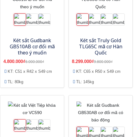
Két sắt Gudbank
Két sắt Truly Gold
GB510AB cơ đổi mã
TLG65C mã cơ Hàn
theo ý muốn
Quốc
4.800.000₫
8.299.000₫
6.000.000₫
9.800.000₫
KT: C51 x R42 x S49 cm
KT: C65 x R50 x S49 cm
TL: 80kg
TL: 145kg