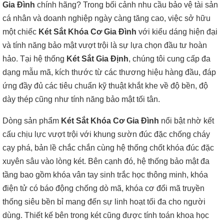
Gia Đình
chính hãng? Trong bối cảnh nhu cầu bảo vệ tài sản
cá nhân và doanh nghiệp ngày càng tăng cao, việc sở hữu
một chiếc
Két Sắt Khóa Cơ Gia Đình
với kiểu dáng hiện đại
và tính năng bảo mật vượt trội là sự lựa chọn đầu tư hoàn
hảo. Tại hệ thống
Két Sắt Gia Định
, chúng tôi cung cấp đa
dạng mẫu mã, kích thước từ các thương hiệu hàng đầu, đáp
ứng đầy đủ các tiêu chuẩn kỹ thuật khắt khe về độ bền, độ
dày thép cũng như tính năng bảo mật tối tân.
Dòng sản phẩm
Két Sắt Khóa Cơ Gia Đình
nổi bật nhờ kết
cấu chịu lực vượt trội với khung sườn đúc đặc chống cháy
cạy phá, bản lề chắc chắn cùng hệ thống chốt khóa đúc đặc
xuyên sâu vào lòng két. Bên cạnh đó, hệ thống bảo mật đa
tầng bao gồm khóa vân tay sinh trắc học thông minh, khóa
điện tử có báo động chống dò mã, khóa cơ đổi mã truyền
thống siêu bền bỉ mang đến sự linh hoạt tối đa cho người
dùng. Thiết kế bên trong két cũng được tính toán khoa học