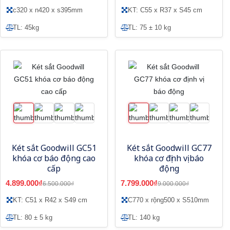
c320 x n420 x s395mm
KT: C55 x R37 x S45 cm
TL: 45kg
TL: 75 ± 10 kg
Két sắt Goodwill GC51
Két sắt Goodwill GC77
khóa cơ báo động cao
khóa cơ định vị báo
cấp
động
4.899.000₫
7.799.000₫
6.500.000₫
9.000.000₫
KT: C51 x R42 x S49 cm
C770 x rộng500 x S510mm
TL: 80 ± 5 kg
TL: 140 kg