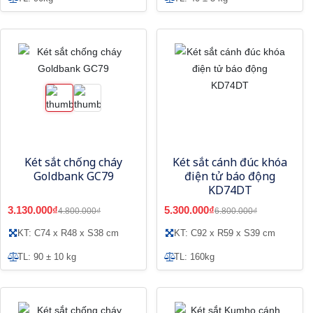
Két sắt chống cháy
Két sắt cánh đúc khóa
Goldbank GC79
điện tử báo động
KD74DT
3.130.000₫
5.300.000₫
4.800.000₫
6.800.000₫
KT: C74 x R48 x S38 cm
KT: C92 x R59 x S39 cm
TL: 90 ± 10 kg
TL: 160kg