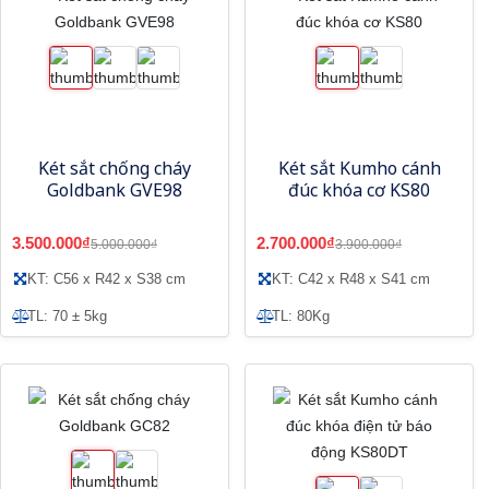
Két sắt chống cháy
Két sắt Kumho cánh
Goldbank GVE98
đúc khóa cơ KS80
3.500.000₫
2.700.000₫
5.000.000₫
3.900.000₫
KT: C56 x R42 x S38 cm
KT: C42 x R48 x S41 cm
TL: 70 ± 5kg
TL: 80Kg