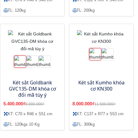
TL: 120kg
TL: 200kg
Két sắt Goldbank
Két sắt Kumho khóa
GVC135-DM khóa cơ
cơ KN300
đổi mã tùy ý
5.400.000₫
8.000.000₫
6.000.000₫
11.500.000₫
KT: C70 x R46 x S51 cm
KT: C137 x R77 x S53 cm
TL: 120kg± 10 Kg
TL: 300kg