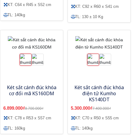
KT: C64 x R45 x S52 cm
KT: C92 x R60 x S41 cm
TL: 140kg
TL: 130 ± 10 Kg
Két sắt cánh đúc khóa
Két sắt cánh đúc khóa
cơ đổi mã KS160DM
điện tử Kumho
KS140DT
6.899.000₫
5.300.000₫
8.700.000₫
7.400.000₫
KT: C78 x R53 x S57 cm
KT: C70 x R50 x S55 cm
TL: 160kg
TL: 140kg