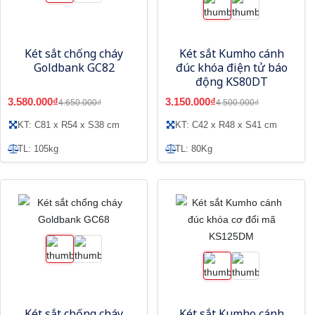
Két sắt chống cháy
Két sắt Kumho cánh
Goldbank GC82
đúc khóa điện tử báo
động KS80DT
3.580.000₫
3.150.000₫
4.650.000₫
4.500.000₫
KT: C81 x R54 x S38 cm
KT: C42 x R48 x S41 cm
TL: 105kg
TL: 80Kg
Két sắt chống cháy
Két sắt Kumho cánh