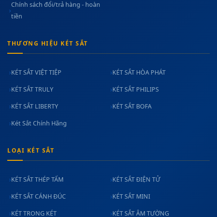
Chính sách đổi/trả hàng - hoàn
tiền
THƯƠNG HIỆU KÉT SẮT
KÉT SẮT VIỆT TIỆP
KÉT SẮT HÒA PHÁT
KÉT SẮT TRULY
KÉT SẮT PHILIPS
KÉT SẮT LIBERTY
KÉT SẮT BOFA
Két Sắt Chính Hãng
LOẠI KÉT SẮT
KÉT SẮT THÉP TẤM
KÉT SẮT ĐIỆN TỬ
KÉT SẮT CÁNH ĐÚC
KÉT SẮT MINI
KÉT TRONG KÉT
KÉT SẮT ÂM TƯỜNG