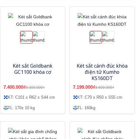
Két sắt Goldbank
Két sắt cánh đúc khóa
GC1100 khóa cơ
điện tử Kumho
KS160DT
7.400.000₫
7.199.000₫
8.300.000₫
8.600.000₫
KT: C101 x R62 x S44 cm
KT: C70 x R50 x S55 cm
TL: 170± 10 kg
TL: 160kg