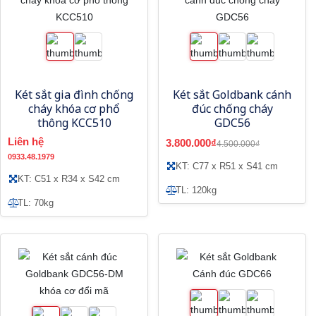
Két sắt gia đình chống
Két sắt Goldbank cánh
cháy khóa cơ phổ
đúc chống cháy
thông KCC510
GDC56
Liên hệ
3.800.000₫
4.500.000₫
0933.48.1979
KT: C77 x R51 x S41 cm
KT: C51 x R34 x S42 cm
TL: 120kg
TL: 70kg