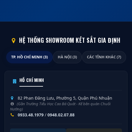
HỆ THỐNG SHOWROOM KÉT SẮT GIA ĐỊNH
TP. HỒ CHÍ MINH (3)
HÀ NỘI (3)
CÁC TỈNH KHÁC (7)
HỒ CHÍ MINH
82 Phan Đăng Lưu, Phường 5, Quận Phú Nhuận
(Gần Trường Tiểu Học Cao Bá Quát - Kế bên quán Chuối
Nướng)
0933.48.1979
/
0948.02.07.88