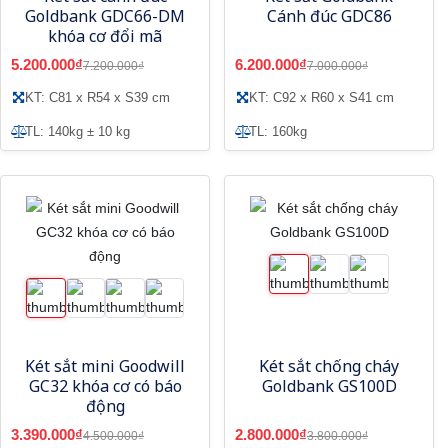
Goldbank GDC66-DM
Cánh đúc GDC86
khóa cơ đổi mã
5.200.000₫
6.200.000₫
7.200.000₫
7.000.000₫
KT: C81 x R54 x S39 cm
KT: C92 x R60 x S41 cm
TL: 140kg ± 10 kg
TL: 160kg
Két sắt mini Goodwill
Két sắt chống cháy
GC32 khóa cơ có báo
Goldbank GS100D
động
3.390.000₫
2.800.000₫
4.500.000₫
3.800.000₫