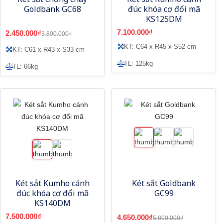
Goldbank GC68
đúc khóa cơ đổi mã
KS125DM
7.100.000₫
2.450.000₫
3.800.000₫
KT: C64 x R45 x S52 cm
KT: C61 x R43 x S33 cm
TL: 125kg
TL: 66kg
Két sắt Kumho cánh
Két sắt Goldbank
đúc khóa cơ đổi mã
GC99
KS140DM
7.500.000₫
4.650.000₫
5.800.000₫