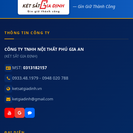
— Gìn Giữ Thành Công
THÔNG TIN CÔNG TY
CÔNG TY TNHH NỘI THẤT PHÚ GIA AN
(KÉT SẮT GIA ĐỊNH)
MST:
0313182157
0933.48.1979 - 0948 020 788
ketsatgiadinh.vn
ketgiadinh@gmail.com
ĐẠI DIỆN