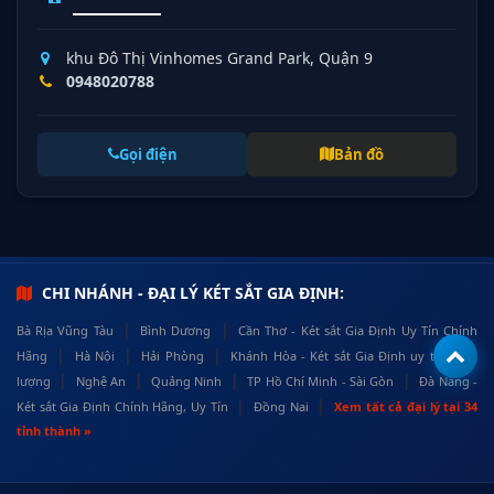
khu Đô Thị Vinhomes Grand Park, Quận 9
0948020788
Gọi điện
Bản đồ
CHI NHÁNH - ĐẠI LÝ KÉT SẮT GIA ĐỊNH:
|
|
Bà Rịa Vũng Tàu
Bình Dương
Cần Thơ - Két sắt Gia Định Uy Tín Chính
|
|
|
Hãng
Hà Nội
Hải Phòng
Khánh Hòa - Két sắt Gia Định uy tín, chất
|
|
|
|
lượng
Nghệ An
Quảng Ninh
TP Hồ Chí Minh - Sài Gòn
Đà Nẵng -
|
|
Két sắt Gia Định Chính Hãng, Uy Tín
Đồng Nai
Xem tất cả đại lý tại 34
tỉnh thành »