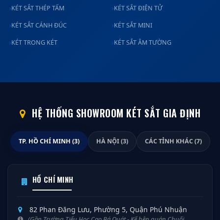
KÉT SẮT THÉP TẤM
KÉT SẮT ĐIỆN TỬ
KÉT SẮT CÁNH ĐÚC
KÉT SẮT MINI
KÉT TRONG KÉT
KÉT SẮT ÂM TƯỜNG
HỆ THỐNG SHOWROOM KÉT SẮT GIA ĐỊNH
TP. HỒ CHÍ MINH (3)
HÀ NỘI (3)
CÁC TỈNH KHÁC (7)
HỒ CHÍ MINH
82 Phan Đăng Lưu, Phường 5, Quận Phú Nhuận
(Gần Trường Tiểu Học Cao Bá Quát - Kế bên quán Chuối