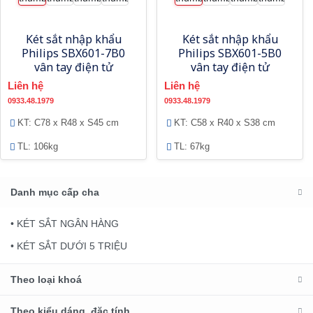
Két sắt nhập khẩu
Két sắt nhập khẩu
Philips SBX601-7B0
Philips SBX601-5B0
vân tay điện tử
vân tay điện tử
Liên hệ
Liên hệ
0933.48.1979
0933.48.1979
KT: C78 x R48 x S45 cm
KT: C58 x R40 x S38 cm
TL: 106kg
TL: 67kg
Danh mục cấp cha
• KÉT SẮT NGÂN HÀNG
• KÉT SẮT DƯỚI 5 TRIỆU
Theo loại khoá
Theo kiểu dáng, đặc tính