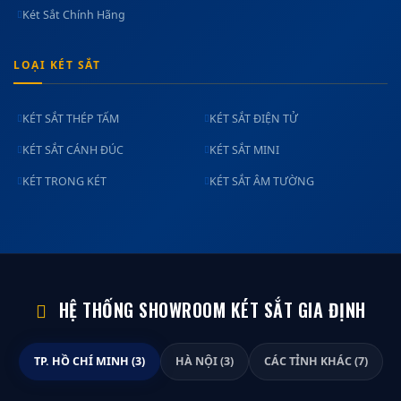
Két Sắt Chính Hãng
LOẠI KÉT SẮT
KÉT SẮT THÉP TẤM
KÉT SẮT ĐIỆN TỬ
KÉT SẮT CÁNH ĐÚC
KÉT SẮT MINI
KÉT TRONG KÉT
KÉT SẮT ÂM TƯỜNG
HỆ THỐNG SHOWROOM KÉT SẮT GIA ĐỊNH
TP. HỒ CHÍ MINH (3)
HÀ NỘI (3)
CÁC TỈNH KHÁC (7)