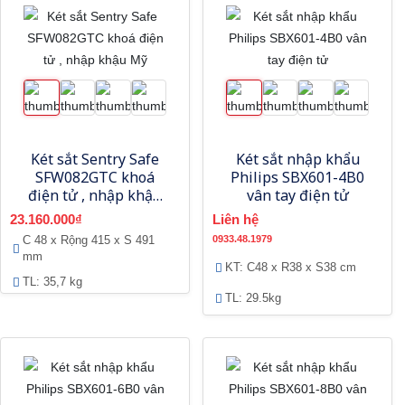
Két sắt Sentry Safe
Két sắt nhập khẩu
SFW082GTC khoá
Philips SBX601-4B0
điện tử , nhập khậu
vân tay điện tử
Mỹ
23.160.000₫
Liên hệ
C 48 x Rộng 415 x S 491
0933.48.1979
mm
KT: C48 x R38 x S38 cm
TL: 35,7 kg
TL: 29.5kg