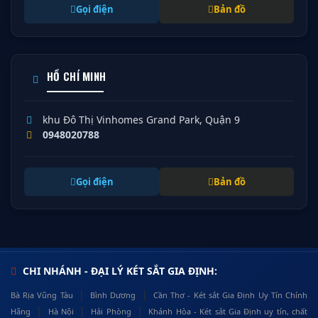
Gọi điện
Bản đồ
HỒ CHÍ MINH
khu Đô Thị Vinhomes Grand Park, Quận 9
0948020788
Gọi điện
Bản đồ
CHI NHÁNH - ĐẠI LÝ KÉT SẮT GIA ĐỊNH:
|
|
Bà Rịa Vũng Tàu
Bình Dương
Cần Thơ - Két sắt Gia Định Uy Tín Chính
|
|
|
Hãng
Hà Nội
Hải Phòng
Khánh Hòa - Két sắt Gia Định uy tín, chất