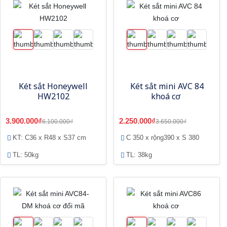
Két sắt Honeywell
Két sắt mini AVC 84
HW2102
khoá cơ
3.900.000₫
2.250.000₫
6.100.000₫
3.650.000₫
KT: C36 x R48 x S37 cm
C 350 x rộng390 x S 380
TL: 50kg
TL: 38kg