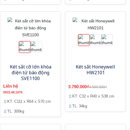
Két sắt cỡ lớn khóa
Két sắt Honeywell
điện tử báo động
HW2101
SVE1100
Liên hệ
3.790.000₫
4.500.000₫
0933.48.1979
KT: C32 x R40 x S38 cm
KT: C111 x R64 x S70 cm
TL: 34kg
TL: 300kg