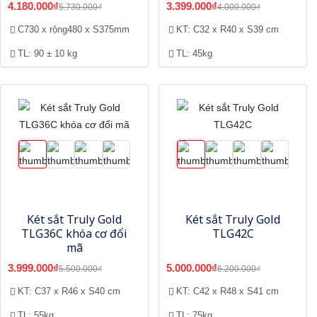
4.180.000₫
3.399.000₫
5.730.000₫
4.000.000₫
C730 x rộng480 x S375mm
KT: C32 x R40 x S39 cm
TL: 90 ± 10 kg
TL: 45kg
Két sắt Truly Gold
Két sắt Truly Gold
TLG36C khóa cơ đổi
TLG42C
mã
3.999.000₫
5.000.000₫
5.500.000₫
6.200.000₫
KT: C37 x R46 x S40 cm
KT: C42 x R48 x S41 cm
TL: 55kg
TL: 75kg