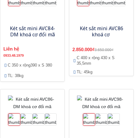
Két sắt mini AVC84-
Két sắt mini AVC86
DM khoá cơ đổi mã
khoá cơ
Liên hệ
2.850.000₫
3.650.000₫
0933.48.1979
C 400 x rộng 430 x S
35,5mm
C 350 x rộng390 x S 380
TL: 45kg
TL: 38kg