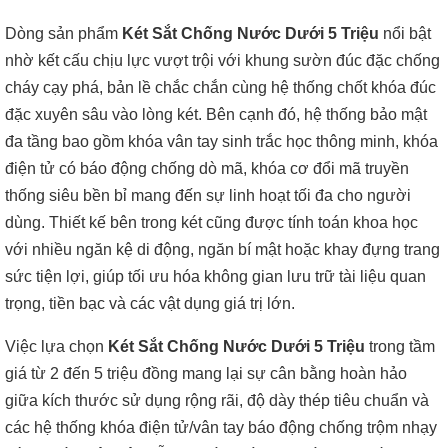
Dòng sản phẩm
Két Sắt Chống Nước Dưới 5 Triệu
nổi bật
nhờ kết cấu chịu lực vượt trội với khung sườn đúc đặc chống
cháy cạy phá, bản lề chắc chắn cùng hệ thống chốt khóa đúc
đặc xuyên sâu vào lòng két. Bên cạnh đó, hệ thống bảo mật
đa tầng bao gồm khóa vân tay sinh trắc học thông minh, khóa
điện tử có báo động chống dò mã, khóa cơ đổi mã truyền
thống siêu bền bỉ mang đến sự linh hoạt tối đa cho người
dùng. Thiết kế bên trong két cũng được tính toán khoa học
với nhiều ngăn kệ di động, ngăn bí mật hoặc khay đựng trang
sức tiện lợi, giúp tối ưu hóa không gian lưu trữ tài liệu quan
trọng, tiền bạc và các vật dụng giá trị lớn.
Việc lựa chọn
Két Sắt Chống Nước Dưới 5 Triệu
trong tầm
giá từ 2 đến 5 triệu đồng mang lại sự cân bằng hoàn hảo
giữa kích thước sử dụng rộng rãi, độ dày thép tiêu chuẩn và
các hệ thống khóa điện tử/vân tay báo động chống trộm nhạy