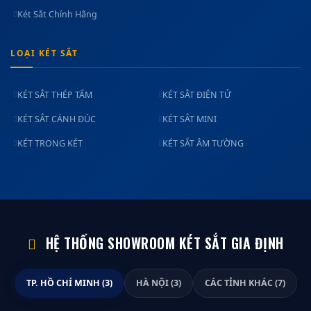
Két Sắt Chính Hãng
LOẠI KÉT SẮT
KÉT SẮT THÉP TẤM
KÉT SẮT ĐIỆN TỬ
KÉT SẮT CÁNH ĐÚC
KÉT SẮT MINI
KÉT TRONG KÉT
KÉT SẮT ÂM TƯỜNG
HỆ THỐNG SHOWROOM KÉT SẮT GIA ĐỊNH
TP. HỒ CHÍ MINH (3)
HÀ NỘI (3)
CÁC TỈNH KHÁC (7)