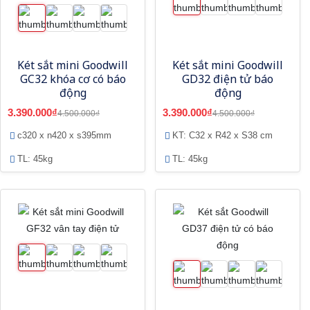
Két sắt mini Goodwill
Két sắt mini Goodwill
GC32 khóa cơ có báo
GD32 điện tử báo
động
động
3.390.000₫
3.390.000₫
4.500.000₫
4.500.000₫
c320 x n420 x s395mm
KT: C32 x R42 x S38 cm
TL: 45kg
TL: 45kg