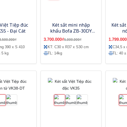
 Việt Tiệp đúc
Két sắt mini nhập
Két sắt
55 - Đại Cát
khẩu Bofa ZB-30DY
n
khóa vân tay điện tử
3.700.000₫
1.799.000
3.500.000₫
5.000.000₫
ộng 390 x S 410
KT: C30 x R37 x S30 cm
C34,5 x
 5 kg
TL: 14kg
TL: 40 ±