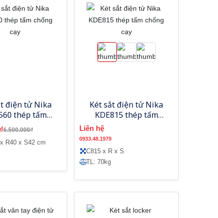
ắt điện tử Nika
Két sắt điện tử Nika
560 thép tấm
KDE815 thép tấm
chống cạy
chống cạy
Liên hệ
₫
6.500.000₫
0933.48.1979
 x R40 x S42 cm
C815 x R x S
TL: 70kg