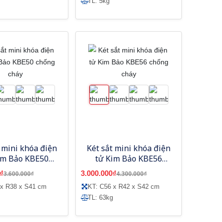
TL: 5kg
t mini khóa điện
Két sắt mini khóa điện
im Bảo KBE50
tử Kim Bảo KBE56
hống cháy
chống cháy
₫
3.000.000₫
3.600.000₫
4.300.000₫
 x R38 x S41 cm
KT: C56 x R42 x S42 cm
TL: 63kg