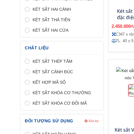
KÉT SẮT HAI CÁNH
Két sắt
đặc đi
KÉT SẮT THẢ TIỀN
2.450.000₫
KÉT SẮT HAI CỬA
C347 x rộ
TL: 40 ± 5
CHẤT LIỆU
KÉT SẮT THÉP TẤM
KÉT SẮT CÁNH ĐÚC
KẾT HỢP MÃ SỐ
KÉT SẮT KHÓA CƠ THƯỜNG
KÉT SẮT KHÓA CƠ ĐỔI MÃ
ĐỐI TƯỢNG SỬ DỤNG
Xóa lọc
Két sắt 