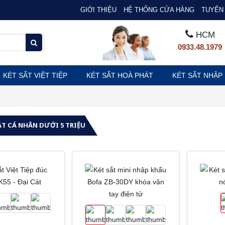
GIỚI THIỆU
HỆ THỐNG CỬA HÀNG
TUYỂN 
HCM
0933.48.1979
KÉT SẮT VIỆT TIỆP
KÉT SẮT HOÀ PHÁT
KÉT SẮT NHẬP
ẮT CÁ NHÂN DƯỚI 5 TRIỆU