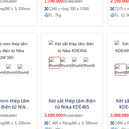
1.799.000₫
2.199.000
2.715.000₫
2.300.000₫
ộng380 x S 335mm
C240 x rộng 350 x S300
C275 x 
TL: 7kg
TL: 12.5
 mini thép tấm
Két sắt thép tấm điện
Két s
 điện tử Nika
tử Nika KDE465
KDE
KNF380
3.599.000₫
3.999.000
3.500.000₫
5.150.000₫
ộng380 x S 335mm
C 465 x Rộng365 x S 395mm
C485 x 