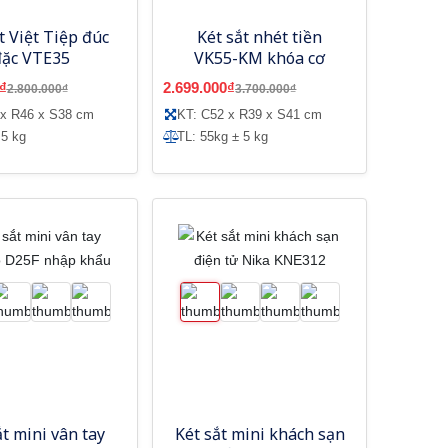
t Việt Tiệp đúc
Két sắt nhét tiền
đặc VTE35
VK55-KM khóa cơ
₫
2.699.000₫
2.800.000₫
3.700.000₫
 x R46 x S38 cm
KT: C52 x R39 x S41 cm
 5 kg
TL: 55kg ± 5 kg
ắt mini vân tay
Két sắt mini khách sạn