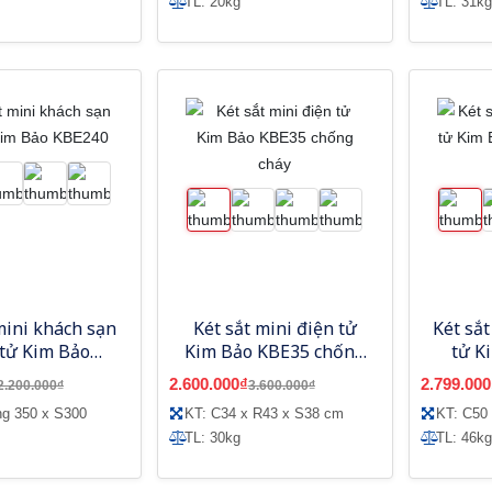
TL: 20kg
TL: 31kg
mini khách sạn
Két sắt mini điện tử
Két sắ
 tử Kim Bảo
Kim Bảo KBE35 chống
tử K
KBE240
cháy
c
2.600.000₫
2.799.000
2.200.000₫
3.600.000₫
ng 350 x S300
KT: C34 x R43 x S38 cm
KT: C50
TL: 30kg
TL: 46kg