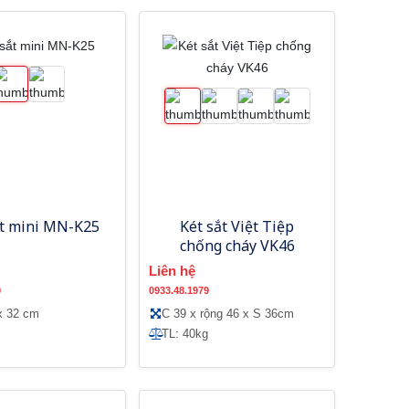
ắt mini MN-K25
Két sắt Việt Tiệp
chống cháy VK46
Liên hệ
9
0933.48.1979
x 32 cm
C 39 x rộng 46 x S 36cm
TL: 40kg