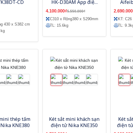
VK38DT-CD
HK-D30AM App điện
Aifei
thoại
4.100.000₫
2.690.000
5.550.000₫
C310 x Rộng380 x S290mm
KT: C26
ng 430 x S382 cm
TL: 15.6kg
TL: 9.3k
 kg
 mini thép tấm
Két sắt mini khách sạn
Két sắ
ử Nika KNE380
điện tử Nika KNE350
điện t