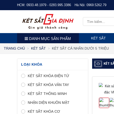
HCM:
0933.48.1979 - 0283.995.3386
Hà Nội:
0969.5262.79
KÉT SẮT
DANH MỤC SẢN PHẨM
KÉT SẮT CÁ NHÂN DƯỚI 5 TRIỆU
TRANG CHỦ
KÉT SẮT
KÉT S
LOẠI KHÓA
KÉT SẮT KHÓA ĐIỆN TỬ
KÉT SẮT KHÓA VÂN TAY
KÉT SẮT THÔNG MINH
NHẬN DIỆN KHUÔN MẶT
KÉT SẮT KHÓA CƠ