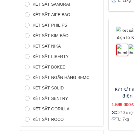
TL: 11kg
KÉT SẮT SAMURAI
KÉT SẮT AIFEIBAO
KÉT SẮT PHILIPS
KÉT SẮT KIM BẢO
KÉT SẮT NIKA
KÉT SẮT LIBERTY
KÉT SẮT BOKEE
KÉT SẮT NGÂN HÀNG BEMC
KÉT SẮT SOLID
Két sắt 
điện
KÉT SẮT SENTRY
1.599.000₫
KÉT SẮT GORILLA
C240 x rộ
KÉT SẮT ROCO
TL: 7kg