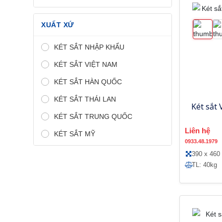
XUẤT XỨ
KÉT SẮT NHẬP KHẨU
KÉT SẮT VIỆT NAM
KÉT SẮT HÀN QUỐC
KÉT SẮT THÁI LAN
Két sắt 
KÉT SẮT TRUNG QUỐC
Liên hệ
KÉT SẮT MỸ
0933.48.1979
390 x 460
TL: 40kg