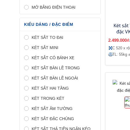
MỞ BẰNG ĐIỆN THOẠI
KIỂU DÁNG / ĐẶC ĐIỂM
Két sắt
đặc VK
KÉT SẮT TO ĐẠI
2.499.000₫
KÉT SẮT MINI
C 520 x r
TL: 55kg ±
KÉT SẮT CÓ BÁNH XE
KÉT SẮT BÀN LỀ TRONG
KÉT SẮT BÀN LỀ NGOÀI
KÉT SẮT HAI TẦNG
KÉT TRONG KÉT
KÉT SẮT ÂM TƯỜNG
KÉT SẮT ĐẶC CHỦNG
KÉT SẮT THẢ TIỀN NGĂN KÉO