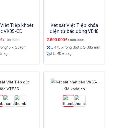
 Việt Tiệp khoét
Két sắt Việt Tiệp khóa
óc VK35-CD
điện tử báo động VE48
₫
2.600.000₫
3.100.000₫
3.800.000₫
 rộng46 x S37cm
C 475 x rộng 360 x S 385 mm
 5 kg
TL: 40 ± 5kg