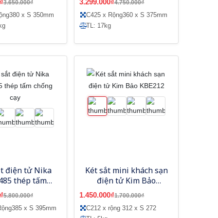
₫
3.299.000₫
3.650.000₫
4.750.000₫
rộng380 x S 350mm
C425 x Rộng360 x S 375mm
kg
TL: 17kg
ắt điện tử Nika
Két sắt mini khách sạn
485 thép tấm
điện tử Kim Bảo
chống cạy
KBE212
₫
1.450.000₫
5.800.000₫
1.700.000₫
Rộng385 x S 395mm
C212 x rộng 312 x S 272