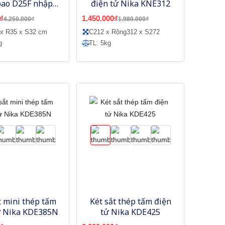
bao D25F nhập
điện tử Nika KNE312
khẩu
₫
1.450.000₫
4.250.000₫
1.980.000₫
 x R35 x S32 cm
C212 x Rộng312 x S272
g
TL: 5kg
t mini thép tấm
Két sắt thép tấm điện
ử Nika KDE385N
tử Nika KDE425