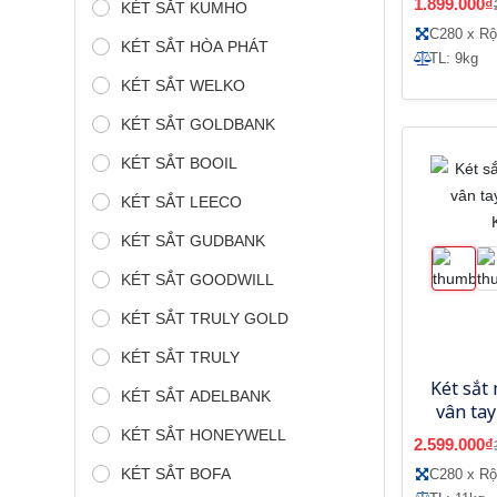
1.899.000₫
KÉT SẮT KUMHO
C280 x R
KÉT SẮT HÒA PHÁT
TL: 9kg
KÉT SẮT WELKO
KÉT SẮT GOLDBANK
KÉT SẮT BOOIL
KÉT SẮT LEECO
KÉT SẮT GUDBANK
KÉT SẮT GOODWILL
KÉT SẮT TRULY GOLD
KÉT SẮT TRULY
Két sắt
KÉT SẮT ADELBANK
vân tay
KÉT SẮT HONEYWELL
2.599.000₫
KÉT SẮT BOFA
C280 x R