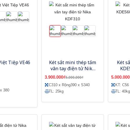
Việt Tiệp VE46
Két sắt mini thép tấm
Két s
vân tay điện tử Nika
KDE
KDF310
3.900.000₫
5.000.000
5.000.000₫
C310 x Rộng390 x S340
KT: C56
 x 380
TL: 25kg
TL: 40kg