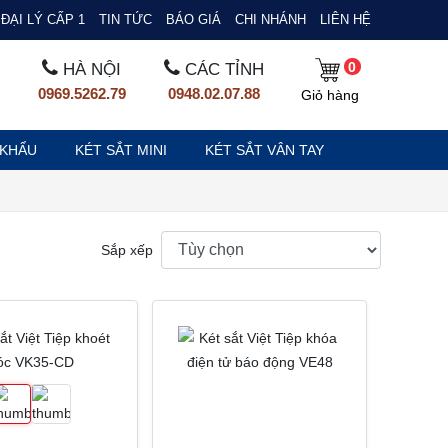
ĐẠI LÝ CẤP 1
TIN TỨC
BÁO GIÁ
CHI NHÁNH
LIÊN HỆ
0
HÀ NỘI
CÁC TỈNH
0969.5262.79
0948.02.07.88
Giỏ hàng
 KHẨU
KÉT SẮT MINI
KÉT SẮT VÂN TAY
Sắp xếp