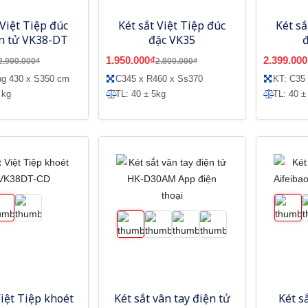
 Việt Tiệp đúc
Két sắt Việt Tiệp đúc
Két sắ
ện tử VK38-DT
đặc VK35
1.950.000₫
2.399.000
2.900.000₫
2.800.000₫
ng 430 x S350 cm
C345 x R460 x Ss370
KT: C35
 kg
TL: 40 ± 5kg
TL: 40 ±
Việt Tiệp khoét
Két sắt vân tay điện tử
Két s