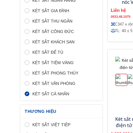
KÉT SẮT NGÂN HÀNG
nóc 
Liên hệ
KÉT SẮT GIA ĐÌNH
0933.48.1979
KÉT SẮT THU NGÂN
C347 x rộ
TL: 40 ± 5
KÉT SẮT CÔNG ĐỨC
KÉT SẮT KHÁCH SẠN
KÉT SẮT ĐỂ TỦ
KÉT SẮT TIỆM VÀNG
KÉT SẮT PHONG THỦY
KÉT SẮT VĂN PHÒNG
KÉT SẮT CÁ NHÂN
THƯƠNG HIỆU
Két sắt
điện t
KÉT SẮT VIỆT TIỆP