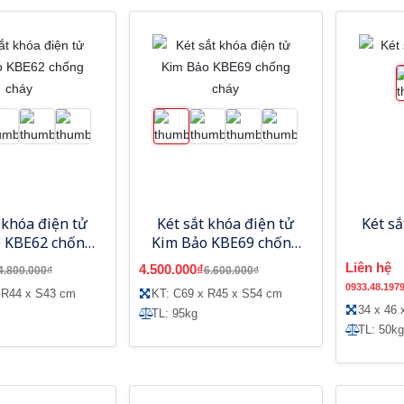
 khóa điện tử
Két sắt khóa điện tử
Két s
 KBE62 chống
Kim Bảo KBE69 chống
cháy
cháy
Liên hệ
4.500.000₫
4.800.000₫
6.600.000₫
0933.48.197
 R44 x S43 cm
KT: C69 x R45 x S54 cm
34 x 46 
TL: 95kg
TL: 50kg