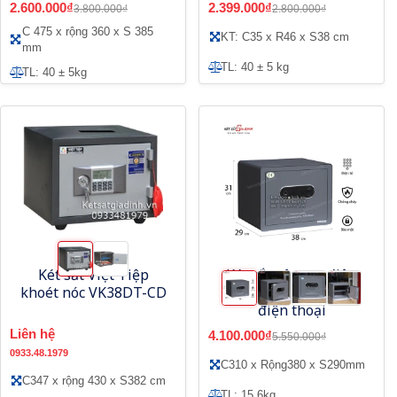
2.600.000₫
2.399.000₫
3.800.000₫
2.800.000₫
C 475 x rộng 360 x S 385
KT: C35 x R46 x S38 cm
mm
TL: 40 ± 5 kg
TL: 40 ± 5kg
Két sắt Việt Tiệp
Két sắt vân tay điện
khoét nóc VK38DT-CD
tử HK-D30AM App
điện thoại
Liên hệ
4.100.000₫
5.550.000₫
0933.48.1979
C310 x Rộng380 x S290mm
C347 x rộng 430 x S382 cm
TL: 15.6kg