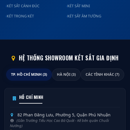
KÉT SẮT CÁNH ĐÚC
KÉT SẮT MINI
KÉT TRONG KÉT
KÉT SẮT ÂM TƯỜNG
HỆ THỐNG SHOWROOM KÉT SẮT GIA ĐỊNH
TP. HỒ CHÍ MINH (3)
HÀ NỘI (3)
CÁC TỈNH KHÁC (7)
HỒ CHÍ MINH
82 Phan Đăng Lưu, Phường 5, Quận Phú Nhuận
(Gần Trường Tiểu Học Cao Bá Quát - Kế bên quán Chuối
Nướng)