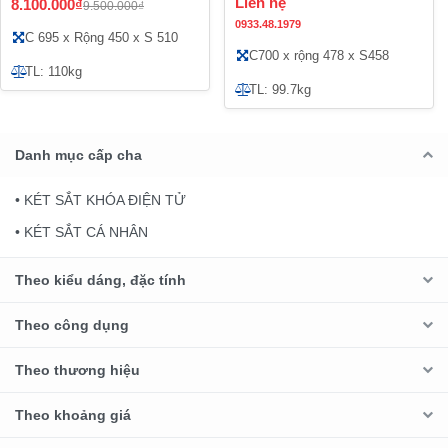
Liên hệ
8.100.000₫
9.500.000₫
0933.48.1979
C 695 x Rộng 450 x S 510
C700 x rộng 478 x S458
TL: 110kg
TL: 99.7kg
Danh mục cấp cha
• KÉT SẮT KHÓA ĐIỆN TỬ
• KÉT SẮT CÁ NHÂN
Theo kiểu dáng, đặc tính
Theo công dụng
Theo thương hiệu
Theo khoảng giá