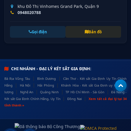
khu Đô Thị Vinhomes Grand Park, Quận 9
0948020788
Gọi điện
Bản đồ
CHI NHÁNH - ĐẠI LÝ KÉT SẮT GIA ĐỊNH:
|
|
Bà Rịa Vũng Tàu
Bình Dương
Cần Thơ - Két sắt Gia Định Uy Tín Chính
|
|
|
Hãng
Hà Nội
Hải Phòng
Khánh Hòa - Két sắt Gia Định uy tín, chất
|
|
|
|
lượng
Nghệ An
Quảng Ninh
TP Hồ Chí Minh - Sài Gòn
Đà Nẵng -
|
|
Két sắt Gia Định Chính Hãng, Uy Tín
Đồng Nai
Xem tất cả đại lý tại 34
tỉnh thành »