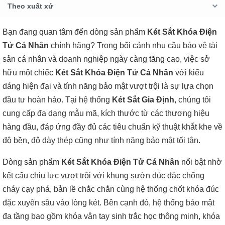
Theo xuất xứ
Bạn đang quan tâm đến dòng sản phẩm
Két Sắt Khóa Điện
Tử Cá Nhân
chính hãng? Trong bối cảnh nhu cầu bảo vệ tài
sản cá nhân và doanh nghiệp ngày càng tăng cao, việc sở
hữu một chiếc
Két Sắt Khóa Điện Tử Cá Nhân
với kiểu
dáng hiện đại và tính năng bảo mật vượt trội là sự lựa chọn
đầu tư hoàn hảo. Tại hệ thống
Két Sắt Gia Định
, chúng tôi
cung cấp đa dạng mẫu mã, kích thước từ các thương hiệu
hàng đầu, đáp ứng đầy đủ các tiêu chuẩn kỹ thuật khắt khe về
độ bền, độ dày thép cũng như tính năng bảo mật tối tân.
Dòng sản phẩm
Két Sắt Khóa Điện Tử Cá Nhân
nổi bật nhờ
kết cấu chịu lực vượt trội với khung sườn đúc đặc chống
cháy cạy phá, bản lề chắc chắn cùng hệ thống chốt khóa đúc
đặc xuyên sâu vào lòng két. Bên cạnh đó, hệ thống bảo mật
đa tầng bao gồm khóa vân tay sinh trắc học thông minh, khóa