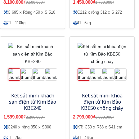
8.100.000₫
1.450.000₫
9.500.000₫
1.700.000₫
C 695 x Rộng 450 x S 510
C212 x rộng 312 x S 272
TL: 110kg
TL: 5kg
Két sắt mini khách
Két sắt mini khóa
sạn điện tử Kim Bảo
điện tử Kim Bảo
KBE240
KBE50 chống cháy
1.599.000₫
2.799.000₫
2.200.000₫
3.600.000₫
C240 x rộng 350 x S300
KT: C50 x R38 x S41 cm
TL: 7kg
TL: 46kg