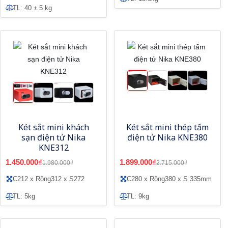
TL: 40 ± 5 kg
Két sắt mini khách
Két sắt mini thép tấm
sạn điện tử Nika
điện tử Nika KNE380
KNE312
1.450.000₫
1.899.000₫
1.980.000₫
2.715.000₫
C212 x Rộng312 x S272
C280 x Rộng380 x S 335mm
TL: 5kg
TL: 9kg