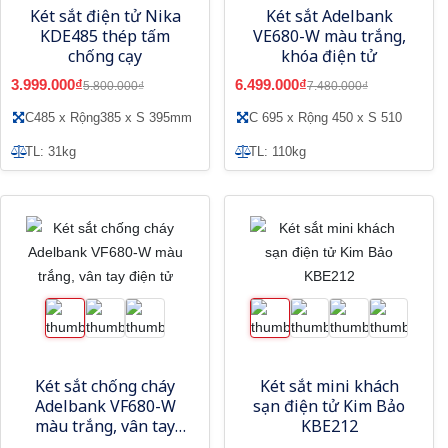
Két sắt điện tử Nika
Két sắt Adelbank
KDE485 thép tấm
VE680-W màu trắng,
chống cạy
khóa điện tử
3.999.000₫
6.499.000₫
5.800.000₫
7.480.000₫
C485 x Rộng385 x S 395mm
C 695 x Rộng 450 x S 510
TL: 31kg
TL: 110kg
Két sắt chống cháy
Két sắt mini khách
Adelbank VF680-W
sạn điện tử Kim Bảo
màu trắng, vân tay
KBE212
điện tử