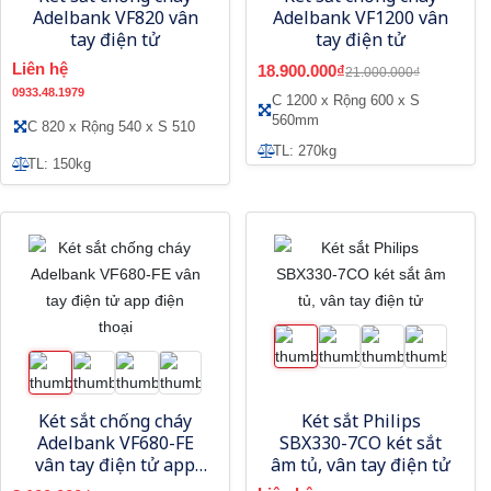
Adelbank VF820 vân
Adelbank VF1200 vân
tay điện tử
tay điện tử
Liên hệ
18.900.000₫
21.000.000₫
0933.48.1979
C 1200 x Rộng 600 x S
560mm
C 820 x Rộng 540 x S 510
TL: 270kg
TL: 150kg
Két sắt chống cháy
Két sắt Philips
Adelbank VF680-FE
SBX330-7CO két sắt
vân tay điện tử app
âm tủ, vân tay điện tử
điện thoại