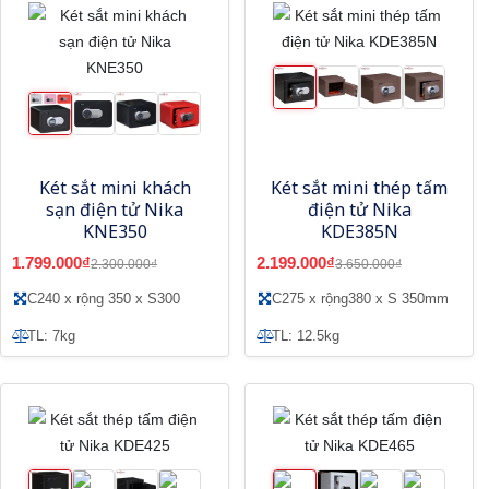
Két sắt mini khách
Két sắt mini thép tấm
sạn điện tử Nika
điện tử Nika
KNE350
KDE385N
1.799.000₫
2.199.000₫
2.300.000₫
3.650.000₫
C240 x rộng 350 x S300
C275 x rộng380 x S 350mm
TL: 7kg
TL: 12.5kg