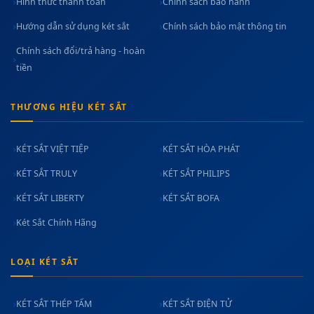
Hình thức thanh toán
Chính sách bảo hành
Hướng dẫn sử dụng két sắt
Chính sách bảo mật thông tin
Chính sách đổi/trả hàng - hoàn
tiền
THƯƠNG HIỆU KÉT SẮT
KÉT SẮT VIỆT TIỆP
KÉT SẮT HÒA PHÁT
KÉT SẮT TRULY
KÉT SẮT PHILIPS
KÉT SẮT LIBERTY
KÉT SẮT BOFA
Két Sắt Chính Hãng
LOẠI KÉT SẮT
KÉT SẮT THÉP TẤM
KÉT SẮT ĐIỆN TỬ