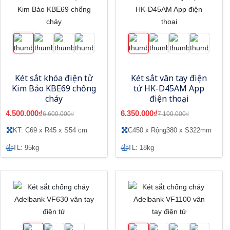
Két sắt khóa điện tử
Két sắt vân tay điện
Kim Bảo KBE69 chống
tử HK-D45AM App
cháy
điện thoại
4.500.000₫
6.350.000₫
6.600.000₫
7.100.000₫
KT: C69 x R45 x S54 cm
C450 x Rộng380 x S322mm
TL: 95kg
TL: 18kg