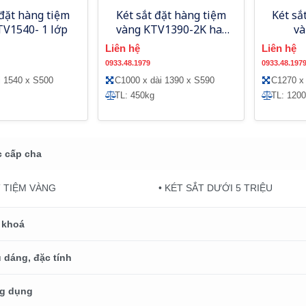
 đặt hàng tiệm
Két sắt đặt hàng tiệm
Két sắ
TV1540- 1 lớp
vàng KTV1390-2K hai
và
cửa hai khóa
Liên hệ
Liên hệ
0933.48.1979
0933.48.197
i 1540 x S500
C1000 x dài 1390 x S590
C1270 x 
TL: 450kg
TL: 120
 cấp cha
T TIỆM VÀNG
• KÉT SẮT DƯỚI 5 TRIỆU
 khoá
 dáng, đặc tính
g dụng