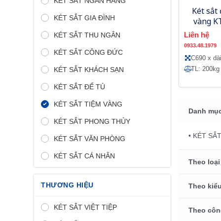
KÉT SẮT NGÂN HÀNG
Két sắt
KÉT SẮT GIA ĐÌNH
vàng K
Liên hệ
KÉT SẮT THU NGÂN
0933.48.1979
KÉT SẮT CÔNG ĐỨC
C690 x dà
TL: 200kg
KÉT SẮT KHÁCH SẠN
KÉT SẮT ĐỂ TỦ
KÉT SẮT TIỆM VÀNG
Danh mục
KÉT SẮT PHONG THỦY
• KÉT SẮ
KÉT SẮT VĂN PHÒNG
KÉT SẮT CÁ NHÂN
Theo loại
THƯƠNG HIỆU
Theo kiểu
KÉT SẮT VIỆT TIỆP
Theo côn