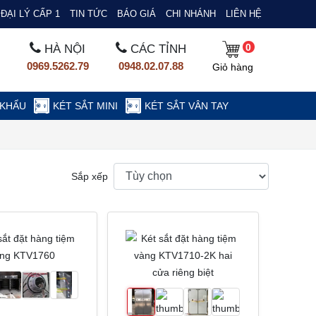
ĐẠI LÝ CẤP 1
TIN TỨC
BÁO GIÁ
CHI NHÁNH
LIÊN HỆ
0
HÀ NỘI
CÁC TỈNH
0969.5262.79
0948.02.07.88
Giỏ hàng
 KHẨU
KÉT SẮT MINI
KÉT SẮT VÂN TAY
Sắp xếp