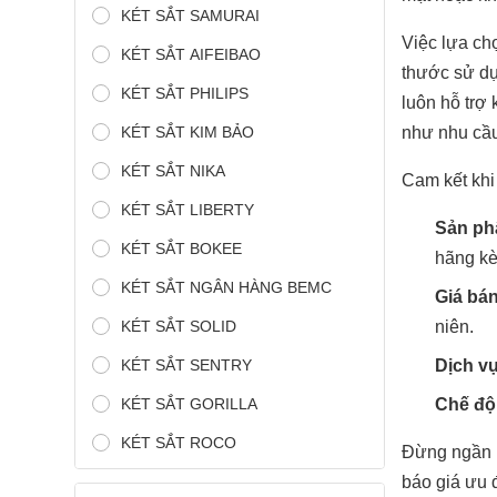
KÉT SẮT SAMURAI
Việc lựa c
KÉT SẮT AIFEIBAO
thước sử dụ
KÉT SẮT PHILIPS
luôn hỗ trợ
KÉT SẮT KIM BẢO
như nhu cầu
KÉT SẮT NIKA
Cam kết khi
KÉT SẮT LIBERTY
Sản ph
KÉT SẮT BOKEE
hãng kè
KÉT SẮT NGÂN HÀNG BEMC
Giá bán
KÉT SẮT SOLID
niên.
KÉT SẮT SENTRY
Dịch v
KÉT SẮT GORILLA
Chế độ 
KÉT SẮT ROCO
Đừng ngần n
báo giá ưu 