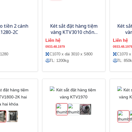
o tiền 2 cánh
Két sắt đặt hàng tiệm
Két sắ
1280-2C
vàng KTV3010 chống
và
cạy phá khoan cắt
Liên hệ
Liên hệ
0933.48.1979
0933.48.197
R1280
C1070 x dài 3010 x S800
C1070 x
TL: 1200kg
TL: 850