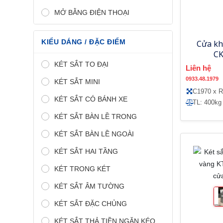
MỞ BẰNG ĐIỆN THOẠI
KIỂU DÁNG / ĐẶC ĐIỂM
Cửa kh
CK
KÉT SẮT TO ĐẠI
Liên hệ
0933.48.1979
KÉT SẮT MINI
C1970 x 
KÉT SẮT CÓ BÁNH XE
TL: 400kg
KÉT SẮT BÀN LỀ TRONG
KÉT SẮT BÀN LỀ NGOÀI
KÉT SẮT HAI TẦNG
KÉT TRONG KÉT
KÉT SẮT ÂM TƯỜNG
KÉT SẮT ĐẶC CHỦNG
KÉT SẮT THẢ TIỀN NGĂN KÉO