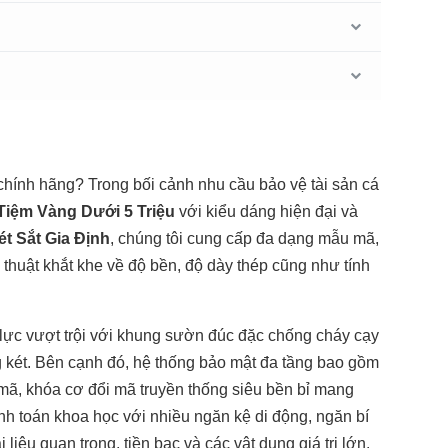
hính hãng? Trong bối cảnh nhu cầu bảo vệ tài sản cá
 Tiệm Vàng Dưới 5 Triệu
với kiểu dáng hiện đại và
ét Sắt Gia Định
, chúng tôi cung cấp đa dạng mẫu mã,
thuật khắt khe về độ bền, độ dày thép cũng như tính
 lực vượt trội với khung sườn đúc đặc chống cháy cạy
g két. Bên cạnh đó, hệ thống bảo mật đa tầng bao gồm
 mã, khóa cơ đổi mã truyền thống siêu bền bỉ mang
ính toán khoa học với nhiều ngăn kệ di động, ngăn bí
 liệu quan trọng, tiền bạc và các vật dụng giá trị lớn.