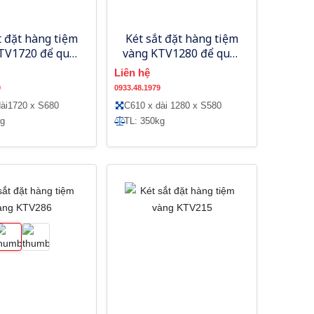
t đặt hàng tiệm
Két sắt đặt hàng tiệm
TV1720 để quầy
vàng KTV1280 để quầy
giao dịch
giao dịch
Liên hệ
9
0933.48.1979
ài1720 x S680
C610 x dài 1280 x S580
kg
TL: 350kg