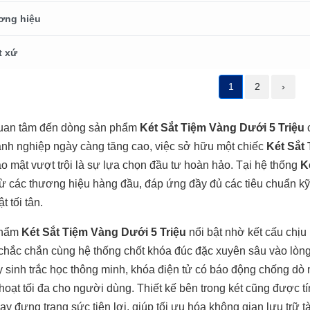
ơng hiệu
t xứ
1
2
›
uan tâm đến dòng sản phẩm
Két Sắt Tiệm Vàng Dưới 5 Triệu
c
nh nghiệp ngày càng tăng cao, việc sở hữu một chiếc
Két Sắt
ảo mật vượt trội là sự lựa chọn đầu tư hoàn hảo. Tại hệ thống
K
từ các thương hiệu hàng đầu, đáp ứng đầy đủ các tiêu chuẩn kỹ 
 tối tân.
phẩm
Két Sắt Tiệm Vàng Dưới 5 Triệu
nổi bật nhờ kết cấu chịu
 chắc chắn cùng hệ thống chốt khóa đúc đặc xuyên sâu vào lòn
y sinh trắc học thông minh, khóa điện tử có báo động chống dò
hoạt tối đa cho người dùng. Thiết kế bên trong két cũng được t
y đựng trang sức tiện lợi, giúp tối ưu hóa không gian lưu trữ tài