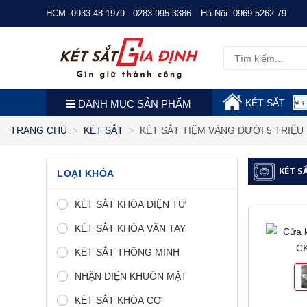
HCM:
0933.48.1979 - 0283.995.3386
Hà Nội:
0969.5262.79
KÉT SẮT
DANH MỤC SẢN PHẨM
KÉT SẮT TIỆM VÀNG DƯỚI 5 TRIỆU
TRANG CHỦ
KÉT SẮT
KÉT S
LOẠI KHÓA
KÉT SẮT KHÓA ĐIỆN TỬ
KÉT SẮT KHÓA VÂN TAY
KÉT SẮT THÔNG MINH
NHẬN DIỆN KHUÔN MẶT
KÉT SẮT KHÓA CƠ