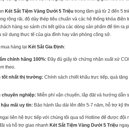
họn
Két Sắt Tiệm Vàng Dưới 5 Triệu
trong tầm giá từ 2 đến 5 t
ng rộng rãi, độ dày thép tiêu chuẩn và các hệ thống khóa điện 
 khách hàng so sánh chi tiết giữa các dòng sản phẩm để tìm ra 
 sử dụng thực tế của gia đình hay văn phòng công sở.
 mua hàng tại
Két Sắt Gia Định
:
ẩm chính hãng 100%:
Đầy đủ giấy tờ chứng nhận xuất xứ CO/
m theo.
 tốt nhất thị trường:
Chính sách chiết khấu trực tiếp, quà tặn
ụ chuyên nghiệp:
Miễn phí vận chuyển, lắp đặt và hướng dẫn s
hậu mãi uy tín:
Bảo hành lâu dài lên đến 5-7 năm, hỗ trợ kỹ thu
gại liên hệ trực tiếp với chúng tôi qua số Hotline để được đội
đãi và hỗ trợ giao nhanh
Két Sắt Tiệm Vàng Dưới 5 Triệu
ngay