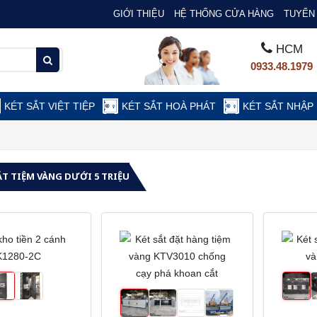
GIỚI THIỆU
HỆ THỐNG CỬA HÀNG
TUYỂN 
HCM
0933.48.1979
KÉT SẮT VIỆT TIỆP
KÉT SẮT HOÀ PHÁT
KÉT SẮT NHẬP
ẮT TIỆM VÀNG DƯỚI 5 TRIỆU