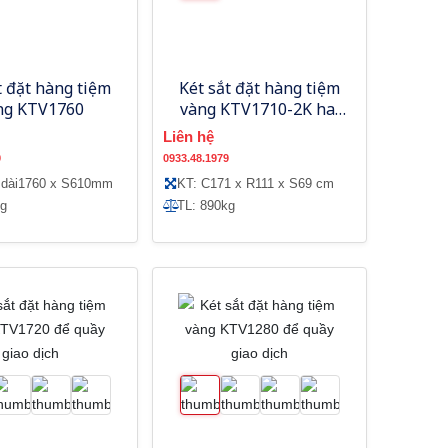
t đặt hàng tiệm
Két sắt đặt hàng tiệm
ng KTV1760
vàng KTV1710-2K hai
cửa riêng biệt
Liên hệ
9
0933.48.1979
 dài1760 x S610mm
KT: C171 x R111 x S69 cm
kg
TL: 890kg