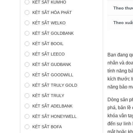
KÉT SẮT KUMHO
Theo thư
KÉT SẮT HÒA PHÁT
Theo xuấ
KÉT SẮT WELKO
KÉT SẮT GOLDBANK
KÉT SẮT BOOIL
KÉT SẮT LEECO
Bạn đang q
nhân và doa
KÉT SẮT GUDBANK
tính năng b
KÉT SẮT GOODWILL
kích thước 
KÉT SẮT TRULY GOLD
năng bảo mật
KÉT SẮT TRULY
Dòng sản 
KÉT SẮT ADELBANK
phá, bản lề
khóa vân ta
KÉT SẮT HONEYWELL
đến sự linh 
KÉT SẮT BOFA
mật hoặc kha