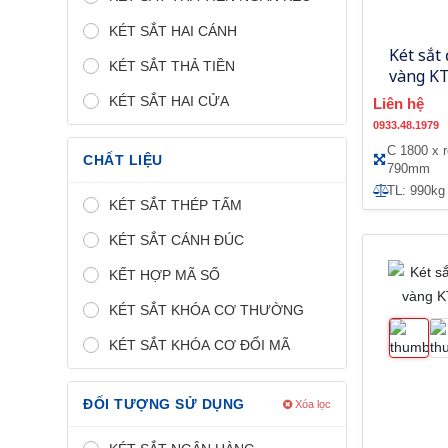
KÉT SẮT HAI CÁNH
Két sắt
KÉT SẮT THẢ TIỀN
vàng K
cửa
KÉT SẮT HAI CỬA
Liên hệ
0933.48.1979
C 1800 x 
CHẤT LIỆU
790mm
TL: 990kg
KÉT SẮT THÉP TẤM
KÉT SẮT CÁNH ĐÚC
KẾT HỢP MÃ SỐ
KÉT SẮT KHÓA CƠ THƯỜNG
KÉT SẮT KHÓA CƠ ĐỔI MÃ
ĐỐI TƯỢNG SỬ DỤNG
Xóa lọc