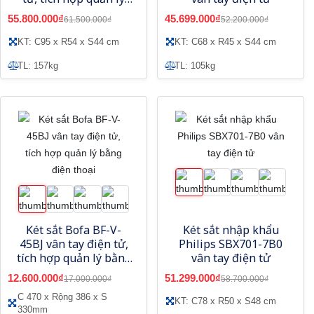
bằng điện thoại
55.800.000₫
45.699.000₫
61.500.000₫
52.200.000₫
KT: C95 x R54 x S44 cm
KT: C68 x R45 x S44 cm
TL: 157kg
TL: 105kg
Két sắt Bofa BF-V-
Két sắt nhập khẩu
45BJ vân tay điện tử,
Philips SBX701-7B0
tích hợp quản lý bằng
vân tay điện tử
điện thoại
12.600.000₫
51.299.000₫
17.000.000₫
58.700.000₫
C 470 x Rộng 386 x S
KT: C78 x R50 x S48 cm
330mm