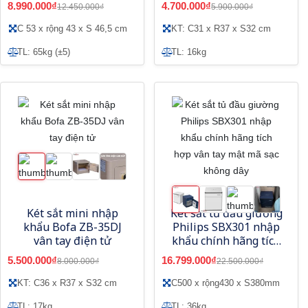
8.990.000₫
4.700.000₫
12.450.000₫
5.900.000₫
C 53 x rộng 43 x S 46,5 cm
KT: C31 x R37 x S32 cm
TL: 65kg (±5)
TL: 16kg
Két sắt mini nhập
Két sắt tủ đầu giường
khẩu Bofa ZB-35DJ
Philips SBX301 nhập
vân tay điện tử
khẩu chính hãng tích
hợp vân tay mật mã
5.500.000₫
16.799.000₫
8.000.000₫
22.500.000₫
sạc không dây
KT: C36 x R37 x S32 cm
C500 x rộng430 x S380mm
TL: 17kg
TL: 36kg