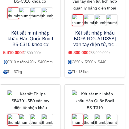
Két sắt mini nhập
Két sắt nhập khẩu
khẩu Hàn Quốc Booil
BOFA FDG-A1D85BJ
BS-C310 khóa cơ
vân tay điện tử, tích
hợp quản lý bằng
5.410.000₫
49.800.000₫
7.500.000₫
55.000.000₫
điện thoại
C310 x rộng420 x S400mm
C850 x R500 x S440
TL: 37kg
TL: 131kg