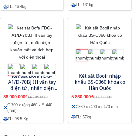
TL: 131kg
TL: 46.4kg
Két sắt Bofa FDG-
Két sắt Booil nhập
A1/D-70BJ III vân tay
khẩu BS-C360 khóa cơ
điện tử , nhận diện
Hàn Quốc
khuôn mặt và tích hợp
38.000.000₫
5.830.000₫
44.705.000₫
8.085.000₫
với điện thoại
C 700 x rộng 460 x S 440
C360 x r490 x s470 mm
(mm)
TL: 57kg
TL: 98.5 Kg