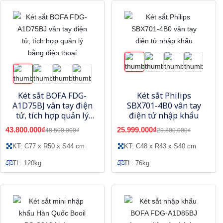
Két sắt BOFA FDG-
Két sắt Philips
A1D75BJ vân tay điện
SBX701-4B0 vân tay
tử, tích hợp quản lý
điện tử nhập khẩu
bằng điện thoại
43.800.000₫
25.999.000₫
48.500.000₫
29.800.000₫
KT: C77 x R50 x S44 cm
KT: C48 x R43 x S40 cm
TL: 120kg
TL: 76kg