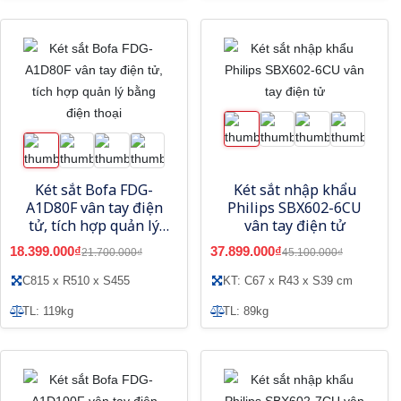
Két sắt Bofa FDG-
Két sắt nhập khẩu
A1D80F vân tay điện
Philips SBX602-6CU
tử, tích hợp quản lý
vân tay điện tử
bằng điện thoại
18.399.000₫
37.899.000₫
21.700.000₫
45.100.000₫
C815 x R510 x S455
KT: C67 x R43 x S39 cm
TL: 119kg
TL: 89kg