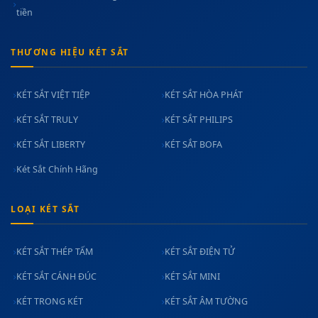
tiền
THƯƠNG HIỆU KÉT SẮT
KÉT SẮT VIỆT TIỆP
KÉT SẮT HÒA PHÁT
KÉT SẮT TRULY
KÉT SẮT PHILIPS
KÉT SẮT LIBERTY
KÉT SẮT BOFA
Két Sắt Chính Hãng
LOẠI KÉT SẮT
KÉT SẮT THÉP TẤM
KÉT SẮT ĐIỆN TỬ
KÉT SẮT CÁNH ĐÚC
KÉT SẮT MINI
KÉT TRONG KÉT
KÉT SẮT ÂM TƯỜNG