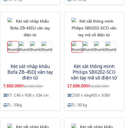
Két săt nhập khẩu
Két sắt thông minh
Bofa ZB-45DJ vân tay
Philips SBX202-5CO
điện tử
vân tay mã số điện tử
7.650.000₫
17.699.000₫
10.560.000₫
18.800.000₫
KT: C46 x R38 x S34 cm
C520 x rộng420 x S360
TL: 20kg
TL: 50 kg