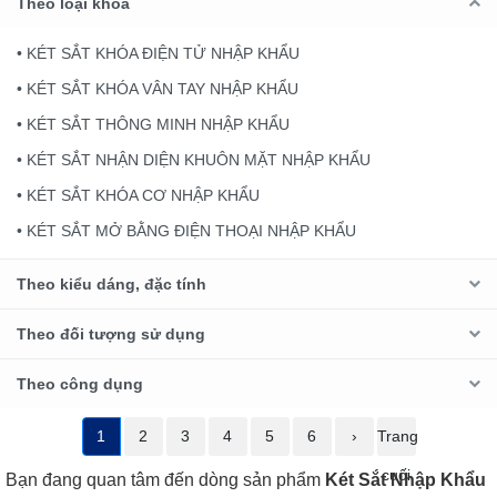
Theo loại khoá
• KÉT SẮT KHÓA ĐIỆN TỬ NHẬP KHẨU
• KÉT SẮT KHÓA VÂN TAY NHẬP KHẨU
• KÉT SẮT THÔNG MINH NHẬP KHẨU
• KÉT SẮT NHẬN DIỆN KHUÔN MẶT NHẬP KHẨU
• KÉT SẮT KHÓA CƠ NHẬP KHẨU
• KÉT SẮT MỞ BẰNG ĐIỆN THOẠI NHẬP KHẨU
Theo kiểu dáng, đặc tính
Theo đối tượng sử dụng
Theo công dụng
1
2
3
4
5
6
›
Trang
cuối
Bạn đang quan tâm đến dòng sản phẩm
Két Sắt Nhập Khẩu