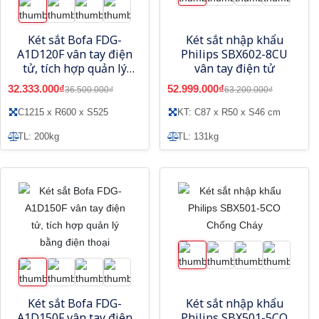
Két sắt Bofa FDG-
Két sắt nhập khẩu
A1D120F vân tay điện
Philips SBX602-8CU
tử, tích hợp quản lý
vân tay điện tử
bằng điện thoại
32.333.000₫
52.999.000₫
36.500.000₫
63.200.000₫
C1215 x R600 x S525
KT: C87 x R50 x S46 cm
TL: 200kg
TL: 131kg
Két sắt Bofa FDG-
Két sắt nhập khẩu
A1D150F vân tay điện
Philips SBX501-5CO