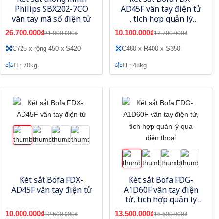
Philips SBX202-7CO
AD45F vân tay điện tử
vân tay mã số điện tử
, tích hợp quản lý
bằng điện thoại
26.700.000₫
10.100.000₫
31.800.000₫
12.700.000₫
C725 x rộng 450 x S420
C480 x R400 x S350
TL: 70kg
TL: 48kg
Két sắt Bofa FDX-
Két sắt Bofa FDG-
AD45F vân tay điện tử
A1D60F vân tay điện
tử, tích hợp quản lý
qua điện thoại
10.000.000₫
13.500.000₫
12.500.000₫
16.600.000₫