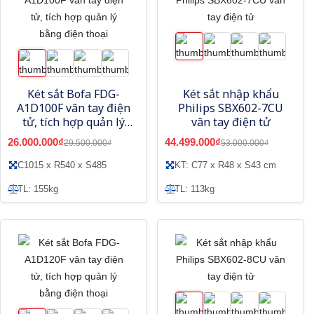
Két sắt Bofa FDG-
Két sắt nhập khẩu
A1D100F vân tay điện
Philips SBX602-7CU
tử, tích hợp quản lý
vân tay điện tử
bằng điện thoại
26.000.000₫
44.499.000₫
29.500.000₫
53.000.000₫
C1015 x R540 x S485
KT: C77 x R48 x S43 cm
TL: 155kg
TL: 113kg