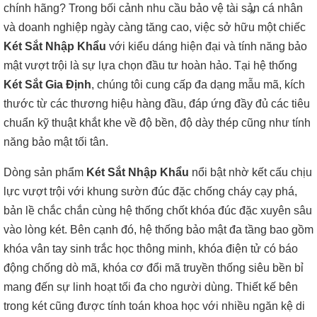
chính hãng? Trong bối cảnh nhu cầu bảo vệ tài sản cá nhân
»
và doanh nghiệp ngày càng tăng cao, việc sở hữu một chiếc
Két Sắt Nhập Khẩu
với kiểu dáng hiện đại và tính năng bảo
mật vượt trội là sự lựa chọn đầu tư hoàn hảo. Tại hệ thống
Két Sắt Gia Định
, chúng tôi cung cấp đa dạng mẫu mã, kích
thước từ các thương hiệu hàng đầu, đáp ứng đầy đủ các tiêu
chuẩn kỹ thuật khắt khe về độ bền, độ dày thép cũng như tính
năng bảo mật tối tân.
Dòng sản phẩm
Két Sắt Nhập Khẩu
nổi bật nhờ kết cấu chịu
lực vượt trội với khung sườn đúc đặc chống cháy cạy phá,
bản lề chắc chắn cùng hệ thống chốt khóa đúc đặc xuyên sâu
vào lòng két. Bên cạnh đó, hệ thống bảo mật đa tầng bao gồm
khóa vân tay sinh trắc học thông minh, khóa điện tử có báo
động chống dò mã, khóa cơ đổi mã truyền thống siêu bền bỉ
mang đến sự linh hoạt tối đa cho người dùng. Thiết kế bên
trong két cũng được tính toán khoa học với nhiều ngăn kệ di