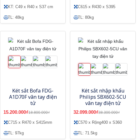
KT: C49 x R40 x S37 cm
C615 x R430 x S395
TL: 48kg
TL: 80kg
Két sắt Bofa FDG-
Két sắt nhập khẩu
A1D70F vân tay điện
Philips SBX602-5CU
tử
vân tay điện tử
15.200.000₫
32.099.000₫
18.800.000₫
38.300.000₫
C715 x R470 x S415mm
C570 x Rộng400 x S360
TL: 97kg
TL: 71.5kg