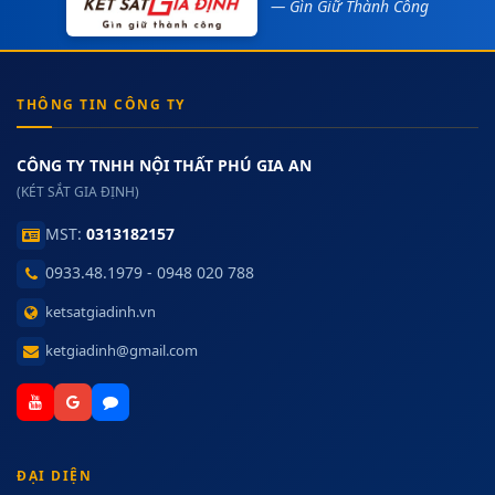
— Gìn Giữ Thành Công
THÔNG TIN CÔNG TY
CÔNG TY TNHH NỘI THẤT PHÚ GIA AN
(KÉT SẮT GIA ĐỊNH)
MST:
0313182157
0933.48.1979 - 0948 020 788
ketsatgiadinh.vn
ketgiadinh@gmail.com
ĐẠI DIỆN