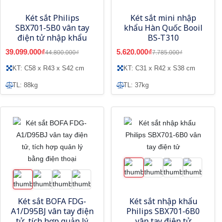
Két sắt Philips
Két sắt mini nhập
SBX701-5B0 vân tay
khẩu Hàn Quốc Booil
điện tử nhập khẩu
BS-T310
39.099.000₫
5.620.000₫
44.800.000₫
7.785.000₫
KT: C58 x R43 x S42 cm
KT: C31 x R42 x S38 cm
TL: 88kg
TL: 37kg
Két sắt BOFA FDG-
Két sắt nhập khẩu
A1/D95BJ vân tay điện
Philips SBX701-6B0
tử, tích hợp quản lý
vân tay điện tử