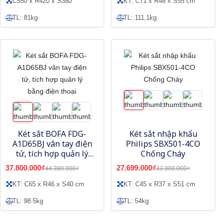
C550 x R420 x S380
KT: C71 x R46 x S55 cm
TL: 81kg
TL: 111,1kg
Két sắt BOFA FDG-
Két sắt nhập khẩu
A1D65BJ vân tay điện
Philips SBX501-4CO
tử, tích hợp quản lý
Chống Cháy
bằng điện thoại
37.800.000₫
27.699.000₫
44.380.000₫
33.000.000₫
KT: C65 x R46 x S40 cm
KT: C45 x R37 x S51 cm
TL: 98.5kg
TL: 54kg