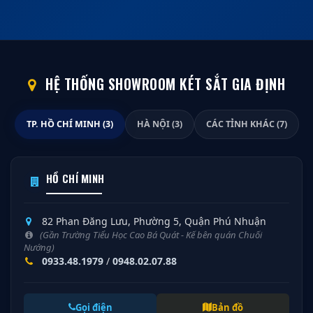
HỆ THỐNG SHOWROOM KÉT SẮT GIA ĐỊNH
TP. HỒ CHÍ MINH (3)
HÀ NỘI (3)
CÁC TỈNH KHÁC (7)
HỒ CHÍ MINH
82 Phan Đăng Lưu, Phường 5, Quận Phú Nhuận
(Gần Trường Tiểu Học Cao Bá Quát - Kế bên quán Chuối
Nướng)
0933.48.1979
/
0948.02.07.88
Gọi điện
Bản đồ