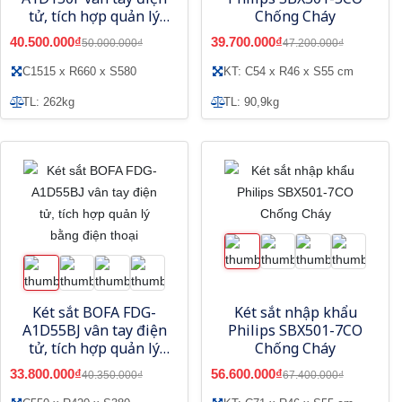
tử, tích hợp quản lý
Chống Cháy
bằng điện thoại
40.500.000₫
39.700.000₫
50.000.000₫
47.200.000₫
C1515 x R660 x S580
KT: C54 x R46 x S55 cm
TL: 262kg
TL: 90,9kg
Két sắt BOFA FDG-
Két sắt nhập khẩu
A1D55BJ vân tay điện
Philips SBX501-7CO
tử, tích hợp quản lý
Chống Cháy
bằng điện thoại
33.800.000₫
56.600.000₫
40.350.000₫
67.400.000₫