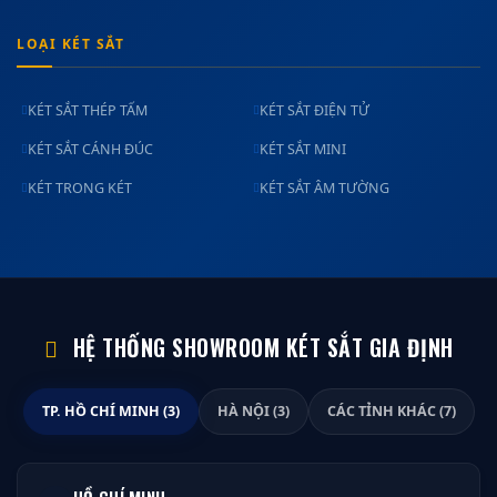
LOẠI KÉT SẮT
KÉT SẮT THÉP TẤM
KÉT SẮT ĐIỆN TỬ
KÉT SẮT CÁNH ĐÚC
KÉT SẮT MINI
KÉT TRONG KÉT
KÉT SẮT ÂM TƯỜNG
HỆ THỐNG SHOWROOM KÉT SẮT GIA ĐỊNH
TP. HỒ CHÍ MINH (3)
HÀ NỘI (3)
CÁC TỈNH KHÁC (7)