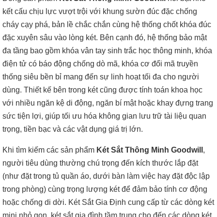
kết cấu chịu lực vượt trội với khung sườn đúc đặc chống
cháy cạy phá, bản lề chắc chắn cùng hệ thống chốt khóa đúc
đặc xuyên sâu vào lòng két. Bên cạnh đó, hệ thống bảo mật
đa tầng bao gồm khóa vân tay sinh trắc học thông minh, khóa
điện tử có báo động chống dò mã, khóa cơ đổi mã truyền
thống siêu bền bỉ mang đến sự linh hoạt tối đa cho người
dùng. Thiết kế bên trong két cũng được tính toán khoa học
với nhiều ngăn kệ di động, ngăn bí mật hoặc khay đựng trang
sức tiện lợi, giúp tối ưu hóa không gian lưu trữ tài liệu quan
trọng, tiền bạc và các vật dụng giá trị lớn.
Khi tìm kiếm các sản phẩm
Két Sắt Thông Minh Goodwill
,
người tiêu dùng thường chú trọng đến kích thước lắp đặt
(như đặt trong tủ quần áo, dưới bàn làm việc hay đặt độc lập
trong phòng) cùng trọng lượng két để đảm bảo tính cơ động
hoặc chống di dời. Két Sắt Gia Định cung cấp từ các dòng két
mini nhỏ gọn, két sắt gia đình tầm trung cho đến các dòng két