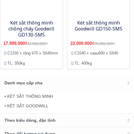
Két sắt thông minh
Két sắt thông minh
chống cháy Goodwill
Goodwill GD150-SMS
GD130-SMS
17.999.000₫
22.000.000₫
22.500.000₫
25.000.000₫
C1330 x rộng 670 x S640mm
C1540 x saau690 x S640
TL: 350kg
TL: 400kg
Danh mục cấp cha
• KÉT SẮT THÔNG MINH
• KÉT SẮT GOODWILL
Theo kiểu dáng, đặc tính
Theo đối tượng sử dụng