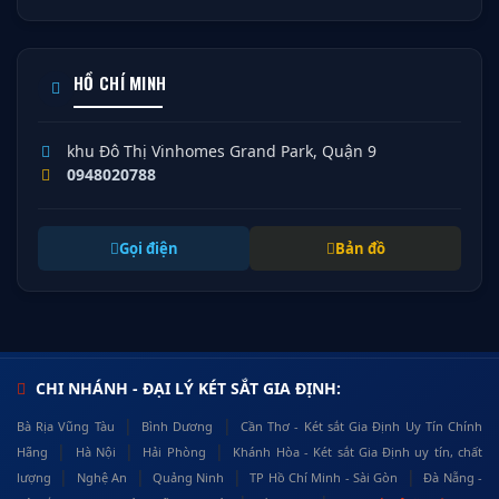
HỒ CHÍ MINH
khu Đô Thị Vinhomes Grand Park, Quận 9
0948020788
Gọi điện
Bản đồ
CHI NHÁNH - ĐẠI LÝ KÉT SẮT GIA ĐỊNH:
|
|
Bà Rịa Vũng Tàu
Bình Dương
Cần Thơ - Két sắt Gia Định Uy Tín Chính
|
|
|
Hãng
Hà Nội
Hải Phòng
Khánh Hòa - Két sắt Gia Định uy tín, chất
|
|
|
|
lượng
Nghệ An
Quảng Ninh
TP Hồ Chí Minh - Sài Gòn
Đà Nẵng -