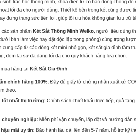
y sinh trắc học thông minh, khóa điện tử có báo động chống dò
hoạt tối đa cho người dùng. Thiết kế bên trong két cũng được t
y đựng trang sức tiện lợi, giúp tối ưu hóa không gian lưu trữ tài
m các sản phẩm
Két Sắt Thông Minh Welko
, người tiêu dùng t
 dưới bàn làm việc hay đặt độc lập trong phòng) cùng trọng lượ
h cung cấp từ các dòng két mini nhỏ gọn, két sắt gia đình tầm t
ọng, đem lại sự đa dạng tối đa cho quý khách hàng lựa chọn.
 mua hàng tại
Két Sắt Gia Định
:
ẩm chính hãng 100%:
Đầy đủ giấy tờ chứng nhận xuất xứ CO/
m theo.
 tốt nhất thị trường:
Chính sách chiết khấu trực tiếp, quà tặn
ụ chuyên nghiệp:
Miễn phí vận chuyển, lắp đặt và hướng dẫn s
hậu mãi uy tín:
Bảo hành lâu dài lên đến 5-7 năm, hỗ trợ kỹ thu