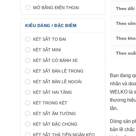
MỞ BẰNG ĐIỆN THOẠI
Theo đối
Theo côn
KIỂU DÁNG / ĐẶC ĐIỂM
Theo kho
KÉT SẮT TO ĐẠI
KÉT SẮT MINI
Theo xuấ
KÉT SẮT CÓ BÁNH XE
KÉT SẮT BÀN LỀ TRONG
Bạn đang q
KÉT SẮT BÀN LỀ NGOÀI
nhân và doa
WELKO là sự
KÉT SẮT HAI TẦNG
thương hiệu
KÉT TRONG KÉT
tân.
KÉT SẮT ÂM TƯỜNG
Dòng sản 
KÉT SẮT ĐẶC CHỦNG
bản lề chắc
KÉT SẮT THẢ TIỀN NGĂN KÉO