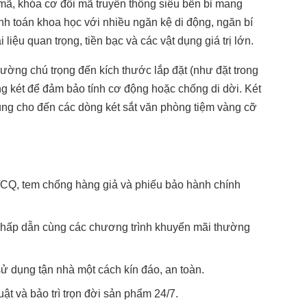
 mã, khóa cơ đổi mã truyền thống siêu bền bỉ mang
ính toán khoa học với nhiều ngăn kệ di động, ngăn bí
 liệu quan trọng, tiền bạc và các vật dụng giá trị lớn.
hường chú trọng đến kích thước lắp đặt (như đặt trong
ng két để đảm bảo tính cơ động hoặc chống di dời. Két
rung cho đến các dòng két sắt văn phòng tiệm vàng cỡ
CQ, tem chống hàng giả và phiếu bảo hành chính
g hấp dẫn cùng các chương trình khuyến mãi thường
ử dụng tận nhà một cách kín đáo, an toàn.
ật và bảo trì trọn đời sản phẩm 24/7.