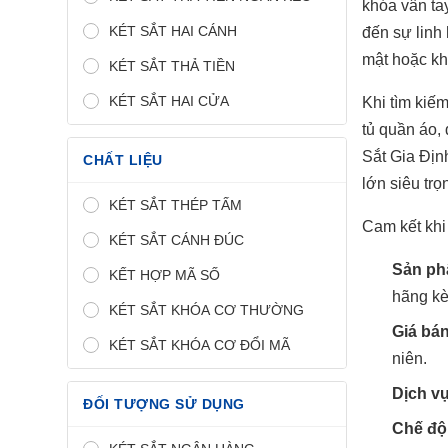
khóa vân ta
KÉT SẮT HAI CÁNH
đến sự linh 
mật hoặc kha
KÉT SẮT THẢ TIỀN
KÉT SẮT HAI CỬA
Khi tìm kiế
tủ quần áo,
Sắt Gia Địn
CHẤT LIỆU
lớn siêu tr
KÉT SẮT THÉP TẤM
Cam kết khi
KÉT SẮT CÁNH ĐÚC
Sản ph
KẾT HỢP MÃ SỐ
hãng kè
KÉT SẮT KHÓA CƠ THƯỜNG
Giá bán
KÉT SẮT KHÓA CƠ ĐỔI MÃ
niên.
Dịch v
ĐỐI TƯỢNG SỬ DỤNG
Chế độ 