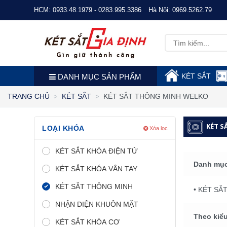
HCM:
0933.48.1979 - 0283.995.3386
Hà Nội:
0969.5262.79
KÉT SẮT
DANH MỤC SẢN PHẨM
KÉT SẮT THÔNG MINH WELKO
TRANG CHỦ
KÉT SẮT
KÉT S
LOẠI KHÓA
Xóa lọc
KÉT SẮT KHÓA ĐIỆN TỬ
Danh mục
KÉT SẮT KHÓA VÂN TAY
KÉT SẮT THÔNG MINH
• KÉT SẮ
NHẬN DIỆN KHUÔN MẶT
Theo kiểu
KÉT SẮT KHÓA CƠ