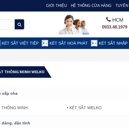
GIỚI THIỆU
HỆ THỐNG CỬA HÀNG
TUYỂN 
HCM
0933.48.1979
KÉT SẮT VIỆT TIỆP
KÉT SẮT HOÀ PHÁT
KÉT SẮT NHẬP
ẮT THÔNG MINH WELKO
 cấp cha
T THÔNG MINH
• KÉT SẮT WELKO
 dáng, đặc tính