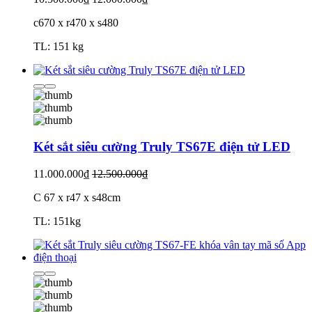
c670 x r470 x s480
TL: 151 kg
Két sắt siêu cường Truly TS67E điện tử LED
11.000.000₫
12.500.000₫
C 67 x r47 x s48cm
TL: 151kg