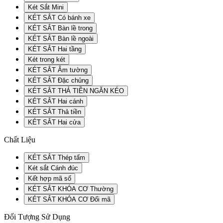
Két Sắt Mini
KÉT SẮT Có bánh xe
KÉT SẮT Bàn lề trong
KÉT SẮT Bàn lề ngoài
KÉT SẮT Hai tầng
Két trong két
KÉT SẮT Âm tường
KÉT SẮT Đặc chủng
KÉT SẮT THẢ TIỀN NGĂN KÉO
KÉT SẮT Hai cánh
KÉT SẮT Thả tiền
KÉT SẮT Hai cửa
Chất Liệu
KÉT SẮT Thép tấm
Két sắt Cánh đúc
Kết hợp mã số
KÉT SẮT KHÓA CƠ Thường
KÉT SẮT KHÓA CƠ Đổi mã
Đối Tượng Sử Dụng