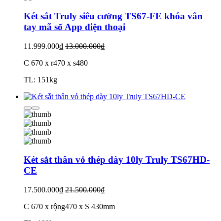
Két sắt Truly siêu cường TS67-FE khóa vân
tay mã số App điện thoại
11.999.000₫
13.000.000₫
C 670 x r470 x s480
TL: 151kg
Két sắt thân vỏ thép dày 10ly Truly TS67HD-
CE
17.500.000₫
21.500.000₫
C 670 x rộng470 x S 430mm