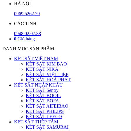
HÀ NỘI
0969.5262.79
CÁC TỈNH
0948.02.07.88
0
Giỏ hàng
DANH MỤC SẢN PHẨM
KÉT SẮT VIỆT NAM
KÉT SẮT KIM BẢO
KÉT SẮT NIKA
KÉT SẮT VIỆT TIỆP
KÉT SẮT HOÀ PHÁT
KÉT SẮT NHẬP KHẨU
KÉT SẮT Sentry
KÉT SẮT BOOIL
KÉT SẮT BOFA
KÉT SẮT AIFEIBAO
KÉT SẮT PHILIPS
KÉT SẮT LEECO
KÉT SẮT THÉP TẤM
KÉT SẮT SAMURAI