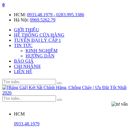
0
HCM:
0933.48.1979 - 0283.995.3386
Hà Nội:
0969.5262.79
GIỚI THIỆU
HỆ THỐNG CỬA HÀNG
TUYỂN ĐẠI LÝ CẤP 1
TIN TỨC
KINH NGHIỆM
HƯỚNG DẪN
BÁO GIÁ
CHI NHÁNH
LIÊN HỆ
HCM
0933.48.1979