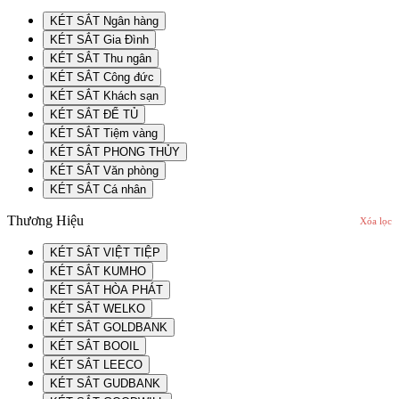
KÉT SẮT Ngân hàng
KÉT SẮT Gia Đình
KÉT SẮT Thu ngân
KÉT SẮT Công đức
KÉT SẮT Khách sạn
KÉT SẮT ĐỂ TỦ
KÉT SẮT Tiệm vàng
KÉT SẮT PHONG THỦY
KÉT SẮT Văn phòng
KÉT SẮT Cá nhân
Thương Hiệu
Xóa lọc
KÉT SẮT VIỆT TIỆP
KÉT SẮT KUMHO
KÉT SẮT HÒA PHÁT
KÉT SẮT WELKO
KÉT SẮT GOLDBANK
KÉT SẮT BOOIL
KÉT SẮT LEECO
KÉT SẮT GUDBANK