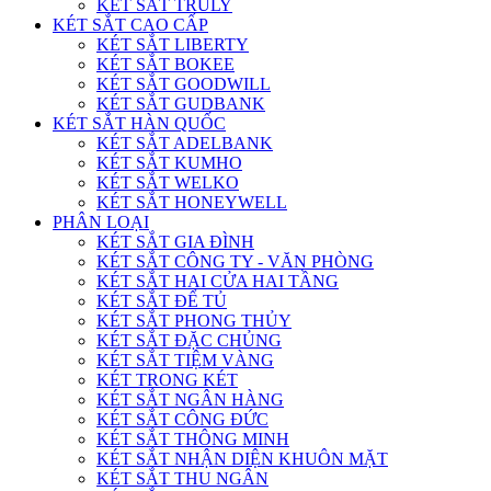
KÉT SẮT TRULY
KÉT SẮT CAO CẤP
KÉT SẮT LIBERTY
KÉT SẮT BOKEE
KÉT SẮT GOODWILL
KÉT SẮT GUDBANK
KÉT SẮT HÀN QUỐC
KÉT SẮT ADELBANK
KÉT SẮT KUMHO
KÉT SẮT WELKO
KÉT SẮT HONEYWELL
PHÂN LOẠI
KÉT SẮT GIA ĐÌNH
KÉT SẮT CÔNG TY - VĂN PHÒNG
KÉT SẮT HAI CỬA HAI TẦNG
KÉT SẮT ĐỂ TỦ
KÉT SẮT PHONG THỦY
KÉT SẮT ĐẶC CHỦNG
KÉT SẮT TIỆM VÀNG
KÉT TRONG KÉT
KÉT SẮT NGÂN HÀNG
KÉT SẮT CÔNG ĐỨC
KÉT SẮT THÔNG MINH
KÉT SẮT NHẬN DIỆN KHUÔN MẶT
KÉT SẮT THU NGÂN