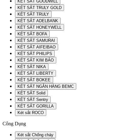
KÉT SẮT GOODWILL
KÉT SẮT TRULY GOLD
KÉT SẮT TRULY
KÉT SẮT ADELBANK
KÉT SẮT HONEYWELL
KÉT SẮT BOFA
KÉT SẮT SAMURAI
KÉT SẮT AIFEIBAO
KÉT SẮT PHILIPS
KÉT SẮT KIM BẢO
KÉT SẮT NIKA
KÉT SẮT LIBERTY
KÉT SẮT BOKEE
KÉT SẮT NGÂN HÀNG BEMC
KÉT SẮT Solid
KÉT SẮT Sentry
KÉT SẮT GORILLA
Két sắt ROCO
Công Dụng
Két sắt Chống cháy