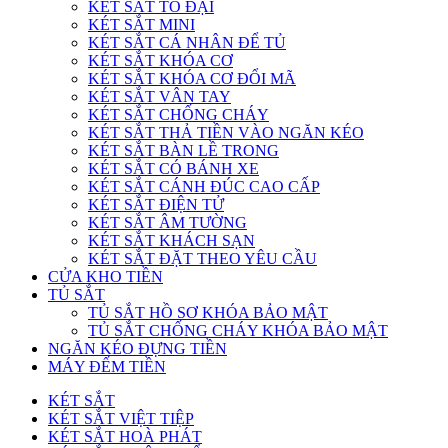
KÉT SẮT TO ĐẠI
KÉT SẮT MINI
KÉT SẮT CÁ NHÂN ĐỂ TỦ
KÉT SẮT KHÓA CƠ
KÉT SẮT KHÓA CƠ ĐỔI MÃ
KÉT SẮT VÂN TAY
KÉT SẮT CHỐNG CHÁY
KÉT SẮT THẢ TIỀN VÀO NGĂN KÉO
KÉT SẮT BÀN LỀ TRONG
KÉT SẮT CÓ BÁNH XE
KÉT SẮT CÁNH ĐÚC CAO CẤP
KÉT SẮT ĐIỆN TỬ
KÉT SẮT ÂM TƯỜNG
KÉT SẮT KHÁCH SẠN
KÉT SẮT ĐẶT THEO YÊU CẦU
CỬA KHO TIỀN
TỦ SẮT
TỦ SẮT HỒ SƠ KHÓA BẢO MẬT
TỦ SẮT CHỐNG CHÁY KHÓA BẢO MẬT
NGĂN KÉO ĐỰNG TIỀN
MÁY ĐẾM TIỀN
KÉT SẮT
KÉT SẮT VIỆT TIỆP
KÉT SẮT HOÀ PHÁT