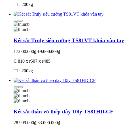
TL: 200kg
Két sắt Truly siêu cường TS81VT khóa vân tay
17.000.000₫
19.000.000₫
C 810 x r507 x s485
TL: 200kg
Két sắt thân vỏ thép dày 10ly TS81HD-CF
28.999.000₫
33.000.000₫