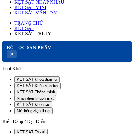
KÉT SẮT NHẬP KHẨU
KÉT SẮT MINI
KÉT SẮT VÂN TAY
TRANG CHỦ
KÉT SẮT
KÉT SẮT TRULY
BỘ LỌC SẢN PHẨM
×
Loại Khóa
KÉT SẮT Khóa điện tử
KÉT SẮT Khóa Vân tay
KÉT SẮT Thông minh
Nhận diện khuôn mặt
KÉT SẮT Khóa cơ
Mở bằng điện thoại
Kiểu Dáng / Đặc Điểm
KÉT SẮT To đại