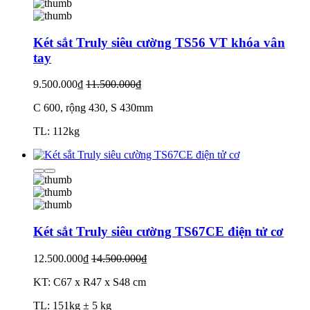
Két sắt Truly siêu cường TS56 VT khóa vân
tay
9.500.000₫
11.500.000₫
C 600, rộng 430, S 430mm
TL: 112kg
Két sắt Truly siêu cường TS67CE điện tử cơ
12.500.000₫
14.500.000₫
KT: C67 x R47 x S48 cm
TL: 151kg ± 5 kg