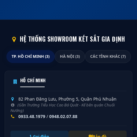
HỆ THỐNG SHOWROOM KÉT SẮT GIA ĐỊNH
TP. HỒ CHÍ MINH (3)
HÀ NỘI (3)
CÁC TỈNH KHÁC (7)
HỒ CHÍ MINH
82 Phan Đăng Lưu, Phường 5, Quận Phú Nhuận
(Gần Trường Tiểu Học Cao Bá Quát - Kế bên quán Chuối
Nướng)
0933.48.1979
/
0948.02.07.88
Gọi điện
Bản đồ