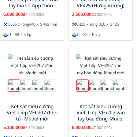
tay mã số App thông
VE425 (Hưng Vượng)
minh - Model mới
6.099.000₫
2.500.000₫
8.200.000₫
3.300.000₫
C635 x rộng440 x S442 mm
C425 x rộng 310 x S425
TL: 68 ± 5 kg
TL: 33 ± 5 kg
Két sắt siêu cường
Két sắt siêu cường
Việt Tiệp VE6207 điện
Việt Tiệp VF6207 vân
tử- Model mới
tay báo động-Model
mới
5.100.000₫
6.000.000₫
6.500.000₫
7.300.000₫