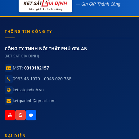
— Gìn Giữ Thành Công
THÔNG TIN CÔNG TY
CÔNG TY TNHH NỘI THẤT PHÚ GIA AN
(KÉT SẮT GIA ĐỊNH)
MST:
0313182157
0933.48.1979 - 0948 020 788
ketsatgiadinh.vn
ketgiadinh@gmail.com
ĐẠI DIỆN