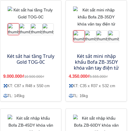
Két sắt hai tầng Truly
Két sắt mini nhập
Gold TOG-0C
khẩu Bofa ZB-35DY
khóa vân tay điện tử
9.000.000₫
4.350.000₫
10.500.000₫
5.555.000₫
KT: C87 x R48 x S50 cm
KT: C35 x R37 x S32 cm
TL: 145kg
TL: 16kg