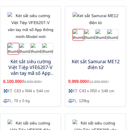
Két sắt siêu cường
Két sắt Samurai ME12
Việt Tiệp VFE6207-V
điện tử
vân tay mã số App
thông minh-Model
6.100.000₫
9.999.000₫
8.000.000₫
12.300.000₫
mới
KT: C63 x R44 x S44 cm
KT: C43 x R50 x S48 cm
TL: 70 ± 5 kg
TL: 120kg