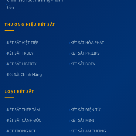
Chính sách đổi/trả hàng - hoàn
tiền
THƯƠNG HIỆU KÉT SẮT
KÉT SẮT VIỆT TIỆP
KÉT SẮT HÒA PHÁT
KÉT SẮT TRULY
KÉT SẮT PHILIPS
KÉT SẮT LIBERTY
KÉT SẮT BOFA
Két Sắt Chính Hãng
LOẠI KÉT SẮT
KÉT SẮT THÉP TẤM
KÉT SẮT ĐIỆN TỬ
KÉT SẮT CÁNH ĐÚC
KÉT SẮT MINI
KÉT TRONG KÉT
KÉT SẮT ÂM TƯỜNG