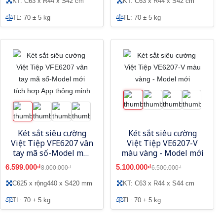
KT: C63 x R44 x S42 cm
KT: C63 x R44 x S42 cm
TL: 70 ± 5 kg
TL: 70 ± 5 kg
Két sắt siêu cường
Két sắt siêu cường
Việt Tiệp VFE6207 vân
Việt Tiệp VE6207-V
tay mã số-Model mới
màu vàng - Model mới
tích hợp App thông
6.599.000₫
5.100.000₫
8.000.000₫
6.500.000₫
minh
C625 x rộng440 x S420 mm
KT: C63 x R44 x S44 cm
TL: 70 ± 5 kg
TL: 70 ± 5 kg