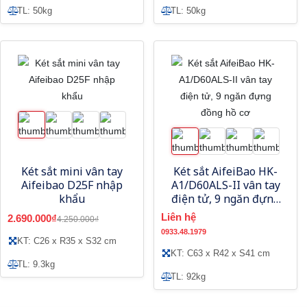
TL: 50kg
TL: 50kg
Két sắt mini vân tay
Két sắt AifeiBao HK-
Aifeibao D25F nhập
A1/D60ALS-II vân tay
khẩu
điện tử, 9 ngăn đựng
đồng hồ cơ
Liên hệ
2.690.000₫
4.250.000₫
0933.48.1979
KT: C26 x R35 x S32 cm
KT: C63 x R42 x S41 cm
TL: 9.3kg
TL: 92kg