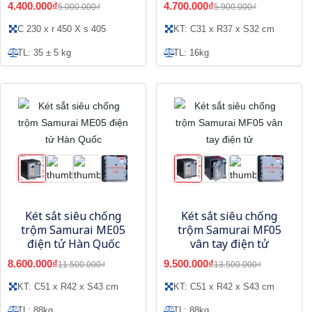
4.400.000₫
4.700.000₫
5.000.000₫
5.900.000₫
C 230 x r 450 X s 405
KT: C31 x R37 x S32 cm
TL: 35 ± 5 kg
TL: 16kg
Két sắt siêu chống
Két sắt siêu chống
trộm Samurai ME05
trộm Samurai MF05
điện tử Hàn Quốc
vân tay điện tử
8.600.000₫
9.500.000₫
11.500.000₫
13.500.000₫
KT: C51 x R42 x S43 cm
KT: C51 x R42 x S43 cm
TL: 88kg
TL: 88kg