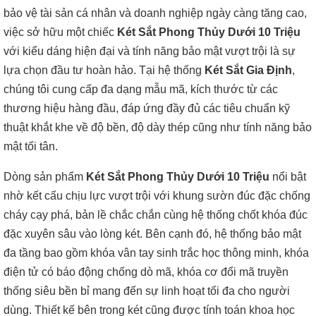
bảo vệ tài sản cá nhân và doanh nghiệp ngày càng tăng cao,
việc sở hữu một chiếc
Két Sắt Phong Thủy Dưới 10 Triệu
với kiểu dáng hiện đại và tính năng bảo mật vượt trội là sự
lựa chọn đầu tư hoàn hảo. Tại hệ thống
Két Sắt Gia Định
,
chúng tôi cung cấp đa dạng mẫu mã, kích thước từ các
thương hiệu hàng đầu, đáp ứng đầy đủ các tiêu chuẩn kỹ
thuật khắt khe về độ bền, độ dày thép cũng như tính năng bảo
mật tối tân.
Dòng sản phẩm
Két Sắt Phong Thủy Dưới 10 Triệu
nổi bật
nhờ kết cấu chịu lực vượt trội với khung sườn đúc đặc chống
cháy cạy phá, bản lề chắc chắn cùng hệ thống chốt khóa đúc
đặc xuyên sâu vào lòng két. Bên cạnh đó, hệ thống bảo mật
đa tầng bao gồm khóa vân tay sinh trắc học thông minh, khóa
điện tử có báo động chống dò mã, khóa cơ đổi mã truyền
thống siêu bền bỉ mang đến sự linh hoạt tối đa cho người
dùng. Thiết kế bên trong két cũng được tính toán khoa học