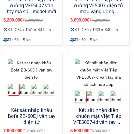
cường VFE5607 vân
cường VE5007 điện tử
tay mã số - model mới
màu vàng đồng -
Model mới
5.200.000₫
3.699.000₫
5.800.000₫
4.200.000₫
KT: C54 x R41 x S41 cm
KT: C50 x R39 x S40 cm
TL: 60 ± 5 kg
TL: 50 ± 5 kg
Két sắt nhập khẩu
Két sắt nhận diện
Bofa ZB-60DJ vân tay
khuôn mặt Việt Tiệp
điện tử
VFE5007-id vân tay mã
số tích hợp app
7.800.000₫
5.500.000₫
12.000.000₫
6.800.000₫