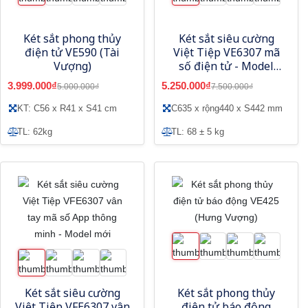
Két sắt phong thủy
Két sắt siêu cường
điện tử VE590 (Tài
Việt Tiệp VE6307 mã
Vượng)
số điện tử - Model
mới nhất
3.999.000₫
5.250.000₫
5.000.000₫
7.500.000₫
KT: C56 x R41 x S41 cm
C635 x rộng440 x S442 mm
TL: 62kg
TL: 68 ± 5 kg
Két sắt siêu cường
Két sắt phong thủy
Việt Tiệp VFE6307 vân
điện tử báo động