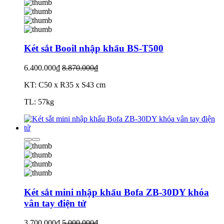
Két sắt Booil nhập khẩu BS-T500
6.400.000₫
8.870.000₫
KT: C50 x R35 x S43 cm
TL: 57kg
Két sắt mini nhập khẩu Bofa ZB-30DY khóa
vân tay điện tử
3.700.000₫
5.000.000₫