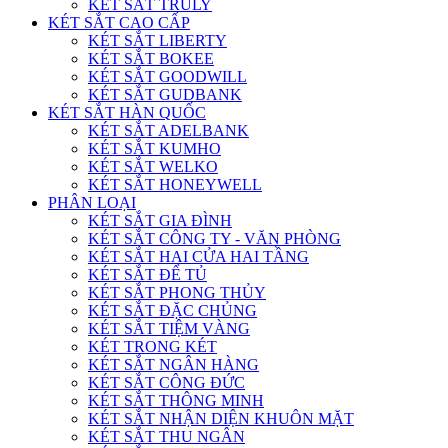
KÉT SẮT TRULY
KÉT SẮT CAO CẤP
KÉT SẮT LIBERTY
KÉT SẮT BOKEE
KÉT SẮT GOODWILL
KÉT SẮT GUDBANK
KÉT SẮT HÀN QUỐC
KÉT SẮT ADELBANK
KÉT SẮT KUMHO
KÉT SẮT WELKO
KÉT SẮT HONEYWELL
PHÂN LOẠI
KÉT SẮT GIA ĐÌNH
KÉT SẮT CÔNG TY - VĂN PHÒNG
KÉT SẮT HAI CỬA HAI TẦNG
KÉT SẮT ĐỂ TỦ
KÉT SẮT PHONG THỦY
KÉT SẮT ĐẶC CHỦNG
KÉT SẮT TIỆM VÀNG
KÉT TRONG KÉT
KÉT SẮT NGÂN HÀNG
KÉT SẮT CÔNG ĐỨC
KÉT SẮT THÔNG MINH
KÉT SẮT NHẬN DIỆN KHUÔN MẶT
KÉT SẮT THU NGÂN