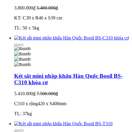
3.800.000₫
5.400.000₫
KT: C39 x R46 x S39 cm
TL: 50 ± 5kg
Két sắt mini nhập khẩu Hàn Quốc Booil BS-
C310 khóa cơ
5.410.000₫
7.500.000₫
C310 x rộng420 x S400mm
TL: 37kg