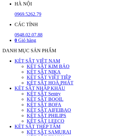
HÀ NỘI
0969.5262.79
CÁC TỈNH
0948.02.07.88
0
Giỏ hàng
DANH MỤC SẢN PHẨM
KÉT SẮT VIỆT NAM
KÉT SẮT KIM BẢO
KÉT SẮT NIKA
KÉT SẮT VIỆT TIỆP
KÉT SẮT HOÀ PHÁT
KÉT SẮT NHẬP KHẨU
KÉT SẮT Sentry
KÉT SẮT BOOIL
KÉT SẮT BOFA
KÉT SẮT AIFEIBAO
KÉT SẮT PHILIPS
KÉT SẮT LEECO
KÉT SẮT THÉP TẤM
KÉT SẮT SAMURAI