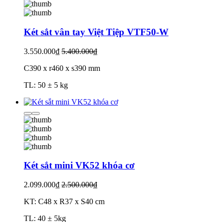
Két sắt vân tay Việt Tiệp VTF50-W
3.550.000₫
5.400.000₫
C390 x r460 x s390 mm
TL: 50 ± 5 kg
Két sắt mini VK52 khóa cơ
2.099.000₫
2.500.000₫
KT: C48 x R37 x S40 cm
TL: 40 ± 5kg