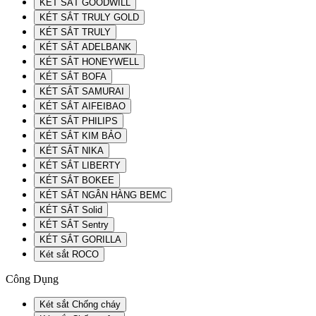
KÉT SẮT GOODWILL
KÉT SẮT TRULY GOLD
KÉT SẮT TRULY
KÉT SẮT ADELBANK
KÉT SẮT HONEYWELL
KÉT SẮT BOFA
KÉT SẮT SAMURAI
KÉT SẮT AIFEIBAO
KÉT SẮT PHILIPS
KÉT SẮT KIM BẢO
KÉT SẮT NIKA
KÉT SẮT LIBERTY
KÉT SẮT BOKEE
KÉT SẮT NGÂN HÀNG BEMC
KÉT SẮT Solid
KÉT SẮT Sentry
KÉT SẮT GORILLA
Két sắt ROCO
Công Dụng
Két sắt Chống cháy