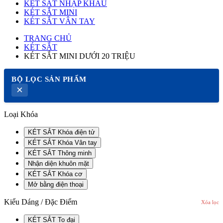
KÉT SẮT NHẬP KHẨU
KÉT SẮT MINI
KÉT SẮT VÂN TAY
TRANG CHỦ
KÉT SẮT
KÉT SẮT MINI DƯỚI 20 TRIỆU
BỘ LỌC SẢN PHẨM
×
Loại Khóa
KÉT SẮT Khóa điện tử
KÉT SẮT Khóa Vân tay
KÉT SẮT Thông minh
Nhận diện khuôn mặt
KÉT SẮT Khóa cơ
Mở bằng điện thoại
Kiểu Dáng / Đặc Điểm
Xóa lọc
KÉT SẮT To đại