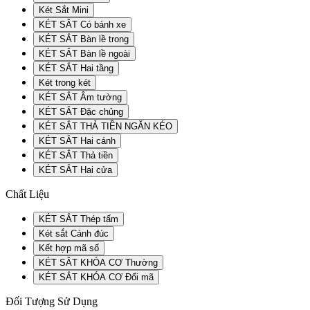
Két Sắt Mini
KÉT SẮT Có bánh xe
KÉT SẮT Bàn lề trong
KÉT SẮT Bàn lề ngoài
KÉT SẮT Hai tầng
Két trong két
KÉT SẮT Âm tường
KÉT SẮT Đặc chủng
KÉT SẮT THẢ TIỀN NGĂN KÉO
KÉT SẮT Hai cánh
KÉT SẮT Thả tiền
KÉT SẮT Hai cửa
Chất Liệu
KÉT SẮT Thép tấm
Két sắt Cánh đúc
Kết hợp mã số
KÉT SẮT KHÓA CƠ Thường
KÉT SẮT KHÓA CƠ Đổi mã
Đối Tượng Sử Dụng