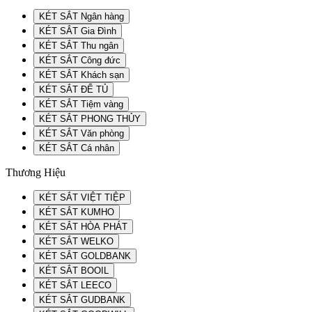
KÉT SẮT Ngân hàng
KÉT SẮT Gia Đình
KÉT SẮT Thu ngân
KÉT SẮT Công đức
KÉT SẮT Khách sạn
KÉT SẮT ĐỂ TỦ
KÉT SẮT Tiệm vàng
KÉT SẮT PHONG THỦY
KÉT SẮT Văn phòng
KÉT SẮT Cá nhân
Thương Hiệu
KÉT SẮT VIỆT TIỆP
KÉT SẮT KUMHO
KÉT SẮT HÒA PHÁT
KÉT SẮT WELKO
KÉT SẮT GOLDBANK
KÉT SẮT BOOIL
KÉT SẮT LEECO
KÉT SẮT GUDBANK