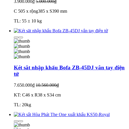
3.900.000₫
5.000.000₫
C 505 x rộng385 x S390 mm
TL: 55 ± 10 kg
Két săt nhập khẩu Bofa ZB-45DJ vân tay điện
tử
7.650.000₫
10.560.000₫
KT: C46 x R38 x S34 cm
TL: 20kg