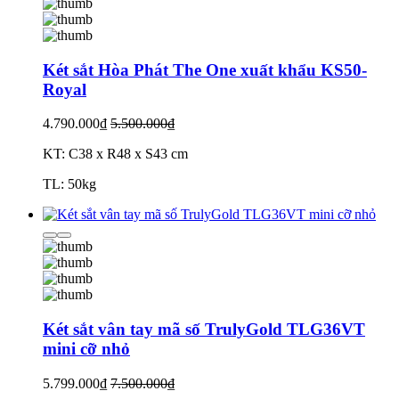
Két sắt Hòa Phát The One xuất khẩu KS50-
Royal
4.790.000₫
5.500.000₫
KT: C38 x R48 x S43 cm
TL: 50kg
Két sắt vân tay mã số TrulyGold TLG36VT
mini cỡ nhỏ
5.799.000₫
7.500.000₫