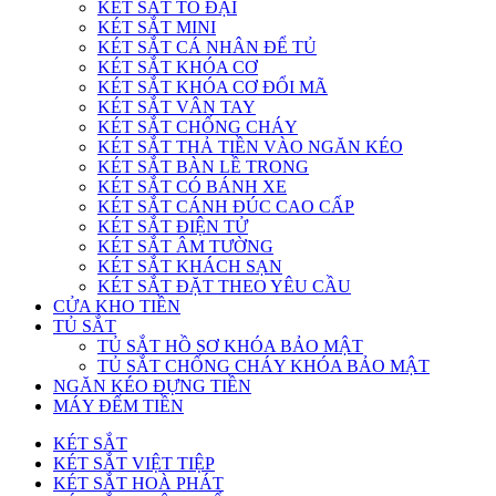
KÉT SẮT TO ĐẠI
KÉT SẮT MINI
KÉT SẮT CÁ NHÂN ĐỂ TỦ
KÉT SẮT KHÓA CƠ
KÉT SẮT KHÓA CƠ ĐỔI MÃ
KÉT SẮT VÂN TAY
KÉT SẮT CHỐNG CHÁY
KÉT SẮT THẢ TIỀN VÀO NGĂN KÉO
KÉT SẮT BÀN LỀ TRONG
KÉT SẮT CÓ BÁNH XE
KÉT SẮT CÁNH ĐÚC CAO CẤP
KÉT SẮT ĐIỆN TỬ
KÉT SẮT ÂM TƯỜNG
KÉT SẮT KHÁCH SẠN
KÉT SẮT ĐẶT THEO YÊU CẦU
CỬA KHO TIỀN
TỦ SẮT
TỦ SẮT HỒ SƠ KHÓA BẢO MẬT
TỦ SẮT CHỐNG CHÁY KHÓA BẢO MẬT
NGĂN KÉO ĐỰNG TIỀN
MÁY ĐẾM TIỀN
KÉT SẮT
KÉT SẮT VIỆT TIỆP
KÉT SẮT HOÀ PHÁT