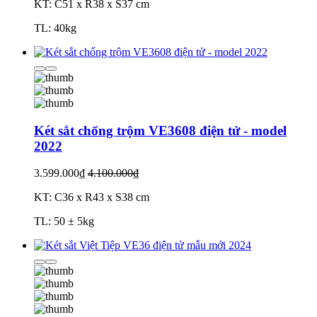
KT: C51 x R38 x S37 cm
TL: 40kg
Két sắt chống trộm VE3608 điện tử - model
2022
3.599.000₫
4.100.000₫
KT: C36 x R43 x S38 cm
TL: 50 ± 5kg