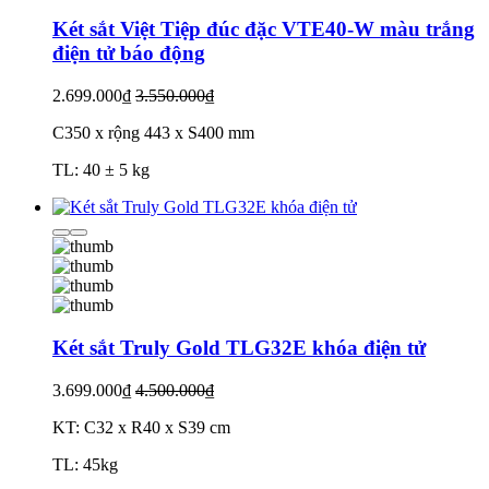
Két sắt Việt Tiệp đúc đặc VTE40-W màu trắng
điện tử báo động
2.699.000₫
3.550.000₫
C350 x rộng 443 x S400 mm
TL: 40 ± 5 kg
Két sắt Truly Gold TLG32E khóa điện tử
3.699.000₫
4.500.000₫
KT: C32 x R40 x S39 cm
TL: 45kg