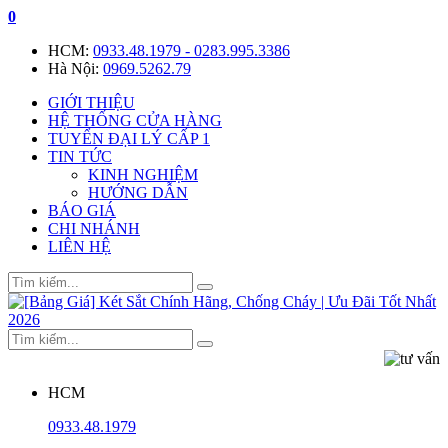
0
HCM:
0933.48.1979 - 0283.995.3386
Hà Nội:
0969.5262.79
GIỚI THIỆU
HỆ THỐNG CỬA HÀNG
TUYỂN ĐẠI LÝ CẤP 1
TIN TỨC
KINH NGHIỆM
HƯỚNG DẪN
BÁO GIÁ
CHI NHÁNH
LIÊN HỆ
HCM
0933.48.1979