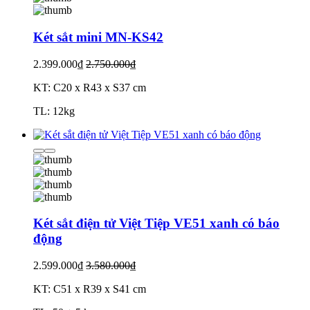
Két sắt mini MN-KS42
2.399.000₫
2.750.000₫
KT: C20 x R43 x S37 cm
TL: 12kg
Két sắt điện tử Việt Tiệp VE51 xanh có báo
động
2.599.000₫
3.580.000₫
KT: C51 x R39 x S41 cm