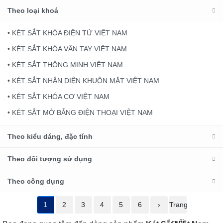
Theo loại khoá
• KÉT SẮT KHÓA ĐIỆN TỬ VIỆT NAM
• KÉT SẮT KHÓA VÂN TAY VIỆT NAM
• KÉT SẮT THÔNG MINH VIỆT NAM
• KÉT SẮT NHẬN DIỆN KHUÔN MẶT VIỆT NAM
• KÉT SẮT KHÓA CƠ VIỆT NAM
• KÉT SẮT MỞ BẰNG ĐIỆN THOẠI VIỆT NAM
Theo kiểu dáng, đặc tính
Theo đối tượng sử dụng
Theo công dụng
1
2
3
4
5
6
›
Trang
cuối