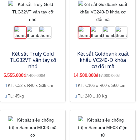
Két sắt Truly Gold
Két sắt Goldbank xuất
TLG32VT vân tay cỡ
khẩu VC240-D khóa
nhỏ
cơ đổi mã
5.555.000₫
14.500.000₫
7.400.000₫
17.000.000₫
KT: C32 x R40 x S39 cm
KT: C106 x R60 x S60 cm
TL: 45kg
TL: 240 ± 10 Kg