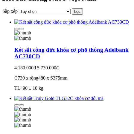
Sắp xếp
Lọc
Két sắt công đức khóa cơ phổ thông Adelbank
AC730CD
4.180.000₫
5.730.000₫
C730 x rộng480 x S375mm
TL: 90 ± 10 kg