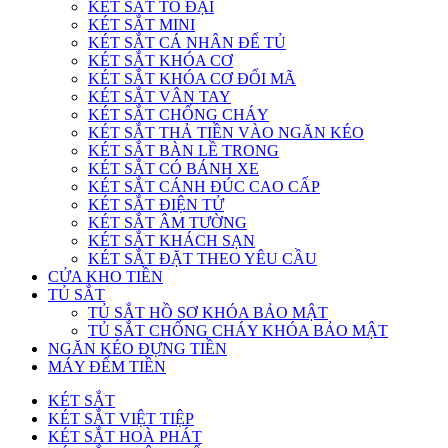
KÉT SẮT TO ĐẠI
KÉT SẮT MINI
KÉT SẮT CÁ NHÂN ĐỂ TỦ
KÉT SẮT KHÓA CƠ
KÉT SẮT KHÓA CƠ ĐỔI MÃ
KÉT SẮT VÂN TAY
KÉT SẮT CHỐNG CHÁY
KÉT SẮT THẢ TIỀN VÀO NGĂN KÉO
KÉT SẮT BÀN LỀ TRONG
KÉT SẮT CÓ BÁNH XE
KÉT SẮT CÁNH ĐÚC CAO CẤP
KÉT SẮT ĐIỆN TỬ
KÉT SẮT ÂM TƯỜNG
KÉT SẮT KHÁCH SẠN
KÉT SẮT ĐẶT THEO YÊU CẦU
CỬA KHO TIỀN
TỦ SẮT
TỦ SẮT HỒ SƠ KHÓA BẢO MẬT
TỦ SẮT CHỐNG CHÁY KHÓA BẢO MẬT
NGĂN KÉO ĐỰNG TIỀN
MÁY ĐẾM TIỀN
KÉT SẮT
KÉT SẮT VIỆT TIỆP
KÉT SẮT HOÀ PHÁT