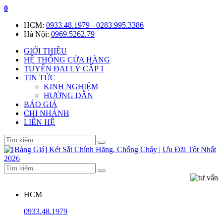
0
HCM:
0933.48.1979 - 0283.995.3386
Hà Nội:
0969.5262.79
GIỚI THIỆU
HỆ THỐNG CỬA HÀNG
TUYỂN ĐẠI LÝ CẤP 1
TIN TỨC
KINH NGHIỆM
HƯỚNG DẪN
BÁO GIÁ
CHI NHÁNH
LIÊN HỆ
HCM
0933.48.1979