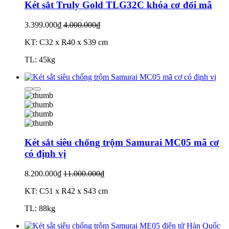
Két sắt Truly Gold TLG32C khóa cơ đổi mã
3.399.000₫
4.000.000₫
KT: C32 x R40 x S39 cm
TL: 45kg
Két sắt siêu chống trộm Samurai MC05 mã cơ
có định vị
8.200.000₫
11.000.000₫
KT: C51 x R42 x S43 cm
TL: 88kg