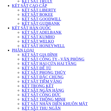
KÉT SẮT TRULY
KÉT SẮT CAO CẤP
KÉT SẮT LIBERTY
KÉT SẮT BOKEE
KÉT SẮT GOODWILL
KÉT SẮT GUDBANK
KÉT SẮT HÀN QUỐC
KÉT SẮT ADELBANK
KÉT SẮT KUMHO
KÉT SẮT WELKO
KÉT SẮT HONEYWELL
PHÂN LOẠI
KÉT SẮT GIA ĐÌNH
KÉT SẮT CÔNG TY - VĂN PHÒNG
KÉT SẮT HAI CỬA HAI TẦNG
KÉT SẮT ĐỂ TỦ
KÉT SẮT PHONG THỦY
KÉT SẮT ĐẶC CHỦNG
KÉT SẮT TIỆM VÀNG
KÉT TRONG KÉT
KÉT SẮT NGÂN HÀNG
KÉT SẮT CÔNG ĐỨC
KÉT SẮT THÔNG MINH
KÉT SẮT NHẬN DIỆN KHUÔN MẶT
KÉT SẮT THU NGÂN