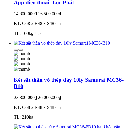
App điện thoại -Lộc Phát
14.800.000₫
16.500.000₫
KT: C68 x R48 x S48 cm
TL: 160kg ± 5
Két sắt thân vỏ thép dày 10ly Samurai MC36-
B10
23.800.000₫
26.000.000₫
KT: C68 x R48 x S48 cm
TL: 210kg