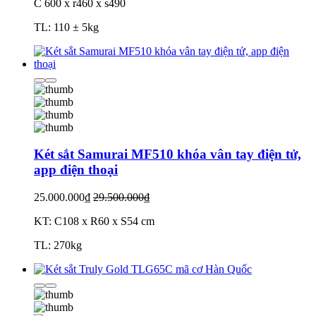
C 600 x r460 x s490
TL: 110 ± 5kg
Két sắt Samurai MF510 khóa vân tay điện tử,
app điện thoại
25.000.000₫
29.500.000₫
KT: C108 x R60 x S54 cm
TL: 270kg