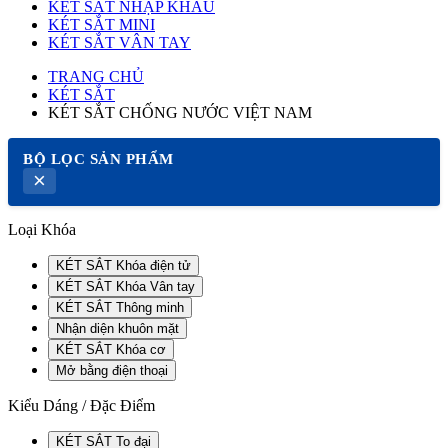
KÉT SẮT NHẬP KHẨU
KÉT SẮT MINI
KÉT SẮT VÂN TAY
TRANG CHỦ
KÉT SẮT
KÉT SẮT CHỐNG NƯỚC VIỆT NAM
BỘ LỌC SẢN PHẨM
×
Loại Khóa
KÉT SẮT Khóa điện tử
KÉT SẮT Khóa Vân tay
KÉT SẮT Thông minh
Nhận diện khuôn mặt
KÉT SẮT Khóa cơ
Mở bằng điện thoại
Kiểu Dáng / Đặc Điểm
KÉT SẮT To đại