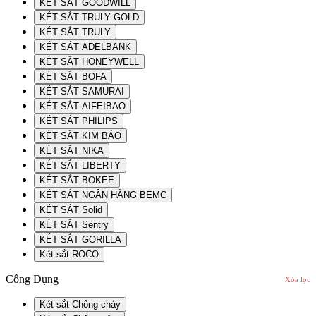
KÉT SẮT GOODWILL
KÉT SẮT TRULY GOLD
KÉT SẮT TRULY
KÉT SẮT ADELBANK
KÉT SẮT HONEYWELL
KÉT SẮT BOFA
KÉT SẮT SAMURAI
KÉT SẮT AIFEIBAO
KÉT SẮT PHILIPS
KÉT SẮT KIM BẢO
KÉT SẮT NIKA
KÉT SẮT LIBERTY
KÉT SẮT BOKEE
KÉT SẮT NGÂN HÀNG BEMC
KÉT SẮT Solid
KÉT SẮT Sentry
KÉT SẮT GORILLA
Két sắt ROCO
Công Dụng
Xóa lọc
Két sắt Chống cháy