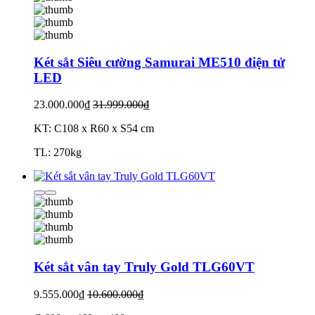
Két sắt Siêu cường Samurai ME510 điện tử
LED
23.000.000₫
31.999.000₫
KT: C108 x R60 x S54 cm
TL: 270kg
Két sắt vân tay Truly Gold TLG60VT
9.555.000₫
10.600.000₫