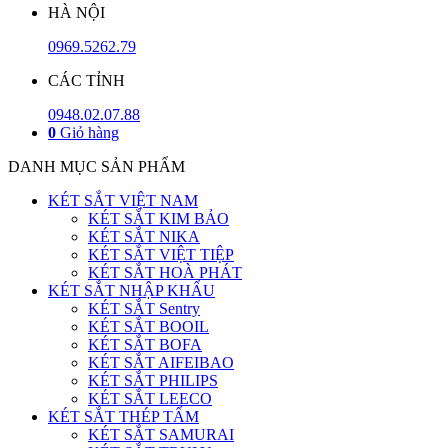
HÀ NỘI
0969.5262.79
CÁC TỈNH
0948.02.07.88
0
Giỏ hàng
DANH MỤC SẢN PHẨM
KÉT SẮT VIỆT NAM
KÉT SẮT KIM BẢO
KÉT SẮT NIKA
KÉT SẮT VIỆT TIỆP
KÉT SẮT HOÀ PHÁT
KÉT SẮT NHẬP KHẨU
KÉT SẮT Sentry
KÉT SẮT BOOIL
KÉT SẮT BOFA
KÉT SẮT AIFEIBAO
KÉT SẮT PHILIPS
KÉT SẮT LEECO
KÉT SẮT THÉP TẤM
KÉT SẮT SAMURAI