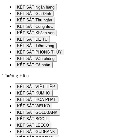
KÉT SẮT Ngân hàng
KÉT SẮT Gia Đình
KÉT SẮT Thu ngân
KÉT SẮT Công đức
KÉT SẮT Khách sạn
KÉT SẮT ĐỂ TỦ
KÉT SẮT Tiệm vàng
KÉT SẮT PHONG THỦY
KÉT SẮT Văn phòng
KÉT SẮT Cá nhân
Thương Hiệu
KÉT SẮT VIỆT TIỆP
KÉT SẮT KUMHO
KÉT SẮT HÒA PHÁT
KÉT SẮT WELKO
KÉT SẮT GOLDBANK
KÉT SẮT BOOIL
KÉT SẮT LEECO
KÉT SẮT GUDBANK