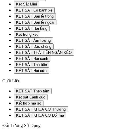
Két Sắt Mini
KÉT SẮT Có bánh xe
KÉT SẮT Bàn lề trong
KÉT SẮT Bàn lề ngoài
KÉT SẮT Hai tầng
Két trong két
KÉT SẮT Âm tường
KÉT SẮT Đặc chủng
KÉT SẮT THẢ TIỀN NGĂN KÉO
KÉT SẮT Hai cánh
KÉT SẮT Thả tiền
KÉT SẮT Hai cửa
Chất Liệu
KÉT SẮT Thép tấm
Két sắt Cánh đúc
Kết hợp mã số
KÉT SẮT KHÓA CƠ Thường
KÉT SẮT KHÓA CƠ Đổi mã
Đối Tượng Sử Dụng