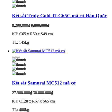
Két sắt Truly Gold TLG65C mã cơ Hàn Quốc
8.299.000₫
9.800.000₫
KT: C65 x R50 x S49 cm
TL: 145kg
Két sắt Samurai MC512 mã cơ
27.500.000₫
30.000.000₫
KT: C128 x R67 x S65 cm
TL: 400kg