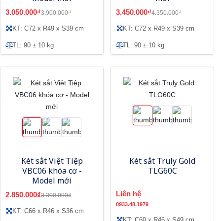
3.050.000₫
3.450.000₫
3.900.000₫
4.350.000₫
KT: C72 x R49 x S39 cm
KT: C72 x R49 x S39 cm
TL: 90 ± 10 kg
TL: 90 ± 10 kg
Két sắt Việt Tiệp
Két sắt Truly Gold
VBC06 khóa cơ -
TLG60C
Model mới
Liên hệ
2.850.000₫
3.300.000₫
0933.48.1979
KT: C66 x R46 x S36 cm
KT: C60 x R46 x S49 cm