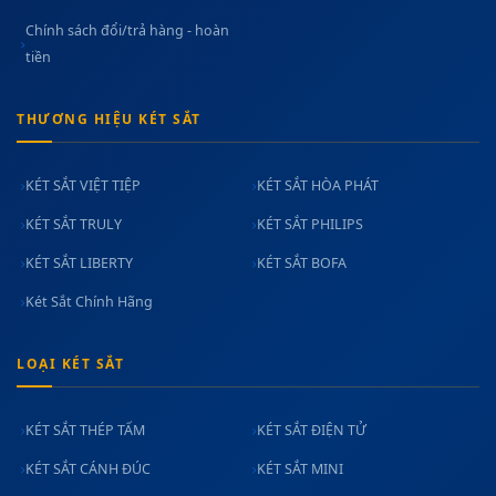
Chính sách đổi/trả hàng - hoàn
tiền
THƯƠNG HIỆU KÉT SẮT
KÉT SẮT VIỆT TIỆP
KÉT SẮT HÒA PHÁT
KÉT SẮT TRULY
KÉT SẮT PHILIPS
KÉT SẮT LIBERTY
KÉT SẮT BOFA
Két Sắt Chính Hãng
LOẠI KÉT SẮT
KÉT SẮT THÉP TẤM
KÉT SẮT ĐIỆN TỬ
KÉT SẮT CÁNH ĐÚC
KÉT SẮT MINI