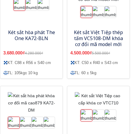
Két sắt hòa phát The
Két sắt Việt Tiệp thép
One KA72-BLN
tấm VC5108-DM khóa
cơ đổi mã model mới
3.680.000₫
4.500.000₫
4.280.000₫
5.500.000₫
KT: C88 x R56 x S40 cm
KT: C50 x R40 x S43 cm
TL: 105kg± 10 kg
TL: 60 ± 5kg