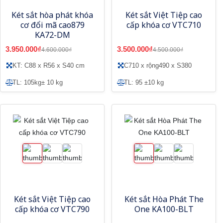
Két sắt hòa phát khóa
Két sắt Việt Tiệp cao
cơ đổi mã cao879
cấp khóa cơ VTC710
KA72-DM
3.950.000₫
3.500.000₫
4.600.000₫
4.500.000₫
KT: C88 x R56 x S40 cm
C710 x rộng490 x S380
TL: 105kg± 10 kg
TL: 95 ±10 kg
Két sắt Việt Tiệp cao
Két sắt Hòa Phát The
cấp khóa cơ VTC790
One KA100-BLT