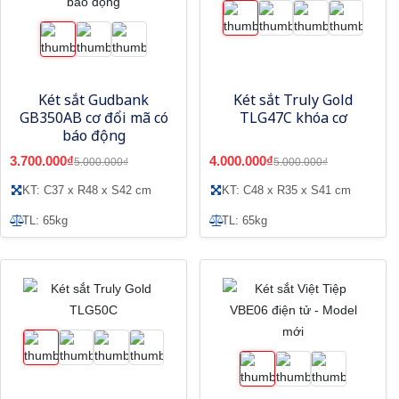
Két sắt Gudbank
Két sắt Truly Gold
GB350AB cơ đổi mã có
TLG47C khóa cơ
báo động
3.700.000₫
4.000.000₫
5.000.000₫
5.000.000₫
KT: C37 x R48 x S42 cm
KT: C48 x R35 x S41 cm
TL: 65kg
TL: 65kg