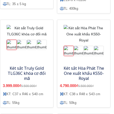
TL: 35 ± 5 kg
TL: 400kg
Két sắt Truly Gold
Két sắt Hòa Phát The
TLG36C khóa cơ đổi
One xuất khẩu KS50-
mã
Royal
3.999.000₫
4.790.000₫
5.500.000₫
5.500.000₫
KT: C37 x R46 x S40 cm
KT: C38 x R48 x S43 cm
TL: 55kg
TL: 50kg