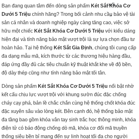
cuối
Bạn đang quan tâm đến dòng sản phẩm
Két Sắt Khóa Cơ
Dưới 5 Triệu
chính hãng? Trong bối cảnh nhu cầu bảo vệ tài
»
sản cá nhân và doanh nghiệp ngày càng tăng cao, việc sở
hữu một chiếc
Két Sắt Khóa Cơ Dưới 5 Triệu
với kiểu dáng
hiện đại và tính năng bảo mật vượt trội là sự lựa chọn đầu tư
hoàn hảo. Tại hệ thống
Két Sắt Gia Định
, chúng tôi cung cấp
đa dạng mẫu mã, kích thước từ các thương hiệu hàng đầu,
đáp ứng đầy đủ các tiêu chuẩn kỹ thuật khắt khe về độ bền,
độ dày thép cũng như tính năng bảo mật tối tân.
Dòng sản phẩm
Két Sắt Khóa Cơ Dưới 5 Triệu
nổi bật nhờ
kết cấu chịu lực vượt trội với khung sườn đúc đặc chống
cháy cạy phá, bản lề chắc chắn cùng hệ thống chốt khóa đúc
đặc xuyên sâu vào lòng két. Bên cạnh đó, hệ thống bảo mật
đa tầng bao gồm khóa vân tay sinh trắc học thông minh, khóa
điện tử có báo động chống dò mã, khóa cơ đổi mã truyền
thống siêu bền bỉ mang đến sự linh hoạt tối đa cho người