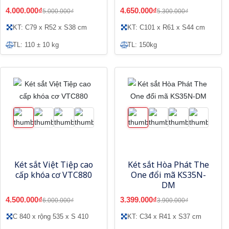
4.000.000₫
4.650.000₫
5.000.000₫
5.300.000₫
KT: C79 x R52 x S38 cm
KT: C101 x R61 x S44 cm
TL: 110 ± 10 kg
TL: 150kg
Két sắt Việt Tiệp cao
Két sắt Hòa Phát The
cấp khóa cơ VTC880
One đổi mã KS35N-
DM
4.500.000₫
3.399.000₫
6.000.000₫
3.900.000₫
C 840 x rộng 535 x S 410
KT: C34 x R41 x S37 cm