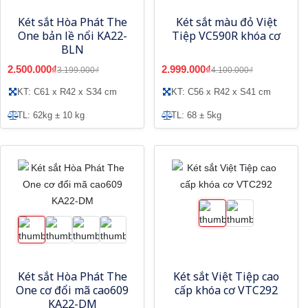
Két sắt Hòa Phát The
Két sắt màu đỏ Việt
One bản lề nổi KA22-
Tiệp VC590R khóa cơ
BLN
2.500.000₫
2.999.000₫
3.199.000₫
4.100.000₫
KT: C61 x R42 x S34 cm
KT: C56 x R42 x S41 cm
TL: 62kg ± 10 kg
TL: 68 ± 5kg
Két sắt Hòa Phát The
Két sắt Việt Tiệp cao
One cơ đổi mã cao609
cấp khóa cơ VTC292
KA22-DM