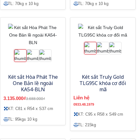
TL: 70kg ± 10 kg
TL: 70kg ± 10 kg
Két sắt Hòa Phát The
Két sắt Truly Gold
One Bản lề ngoài
TLG95C khóa cơ đổi
KA54-BLN
mã
Liên hệ
3.135.000₫
3.688.000₫
0933.48.1979
KT: C81 x R54 x S37 cm
KT: C95 x R58 x S49 cm
TL: 95kg± 10 kg
TL: 215kg