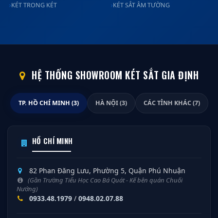
KÉT TRONG KÉT
KÉT SẮT ÂM TƯỜNG
HỆ THỐNG SHOWROOM KÉT SẮT GIA ĐỊNH
TP. HỒ CHÍ MINH (3)
HÀ NỘI (3)
CÁC TỈNH KHÁC (7)
HỒ CHÍ MINH
82 Phan Đăng Lưu, Phường 5, Quận Phú Nhuận
(Gần Trường Tiểu Học Cao Bá Quát - Kế bên quán Chuối
Nướng)
0933.48.1979
/
0948.02.07.88