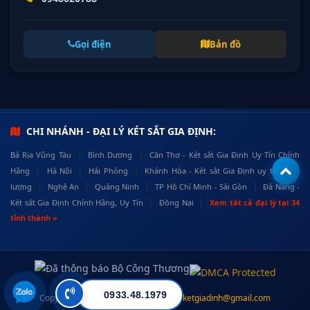
Gọi điện
Bản đồ
CHI NHÁNH - ĐẠI LÝ KÉT SẮT GIA ĐỊNH:
|
|
Bà Rịa Vũng Tàu
Bình Dương
Cần Thơ - Két sắt Gia Định Uy Tín Chính
|
|
|
Hãng
Hà Nội
Hải Phòng
Khánh Hòa - Két sắt Gia Định uy tín, chất
|
|
|
|
lượng
Nghệ An
Quảng Ninh
TP Hồ Chí Minh - Sài Gòn
Đà Nẵng -
|
|
Két sắt Gia Định Chính Hãng, Uy Tín
Đồng Nai
Xem tất cả đại lý tại 34
tỉnh thành »
0933.48.1979
Copyright © 2026 ·
ketsatgiadinh.vn
·
ketgiadinh@gmail.com