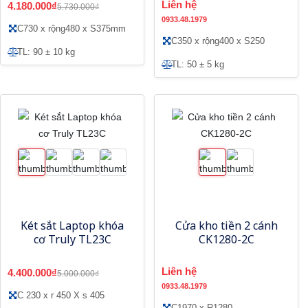
Liên hệ
4.180.000₫
5.730.000₫
0933.48.1979
C730 x rộng480 x S375mm
C350 x rộng400 x S250
TL: 90 ± 10 kg
TL: 50 ± 5 kg
Két sắt Laptop khóa
Cửa kho tiền 2 cánh
cơ Truly TL23C
CK1280-2C
Liên hệ
4.400.000₫
5.000.000₫
0933.48.1979
C 230 x r 450 X s 405
C1970 x R1280