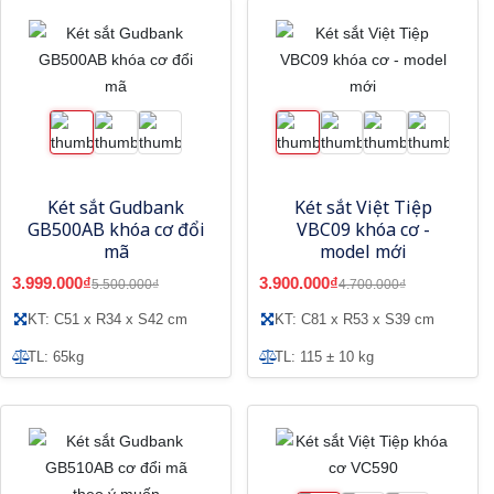
Két sắt Gudbank
Két sắt Việt Tiệp
GB500AB khóa cơ đổi
VBC09 khóa cơ -
mã
model mới
3.999.000₫
3.900.000₫
5.500.000₫
4.700.000₫
KT: C51 x R34 x S42 cm
KT: C81 x R53 x S39 cm
TL: 65kg
TL: 115 ± 10 kg