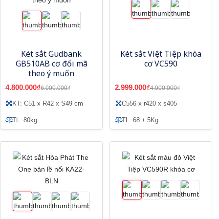
Két sắt Gudbank
Két sắt Việt Tiệp khóa
GB510AB cơ đổi mã
cơ VC590
theo ý muốn
4.800.000₫
2.999.000₫
6.000.000₫
4.000.000₫
KT: C51 x R42 x S49 cm
C556 x r420 x s405
TL: 80kg
TL: 68 ± 5Kg