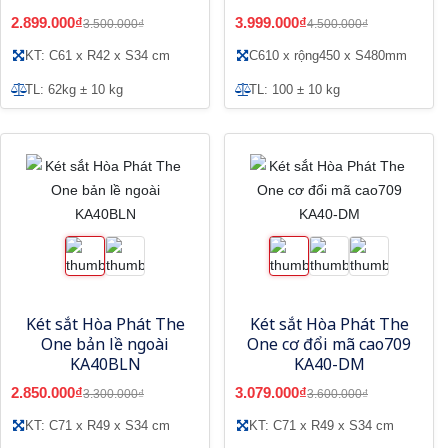
2.899.000₫
3.999.000₫
3.500.000₫
4.500.000₫
KT: C61 x R42 x S34 cm
C610 x rộng450 x S480mm
TL: 62kg ± 10 kg
TL: 100 ± 10 kg
Két sắt Hòa Phát The
Két sắt Hòa Phát The
One bản lề ngoài
One cơ đổi mã cao709
KA40BLN
KA40-DM
2.850.000₫
3.079.000₫
3.300.000₫
3.600.000₫
KT: C71 x R49 x S34 cm
KT: C71 x R49 x S34 cm