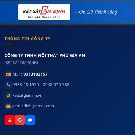
— Gìn Giữ Thành Công
THÔNG TIN CÔNG TY
CÔNG TY TNHH NỘI THẤT PHÚ GIA AN
(KÉT SẮT GIA ĐỊNH)
MST:
0313182157
0933.48.1979 - 0948 020 788
ketsatgiadinh.vn
ketgiadinh@gmail.com