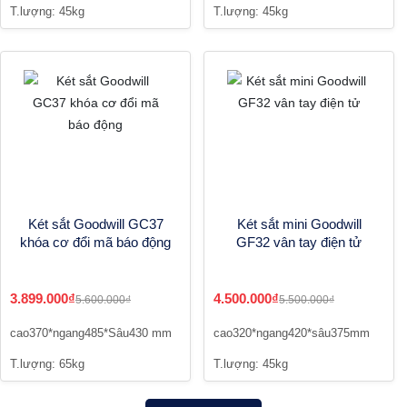
T.lượng: 45kg
T.lượng: 45kg
Két sắt Goodwill GC37
Két sắt mini Goodwill
khóa cơ đổi mã báo động
GF32 vân tay điện tử
3.899.000₫
4.500.000₫
5.600.000₫
5.500.000₫
cao370*ngang485*Sâu430 mm
cao320*ngang420*sâu375mm
T.lượng: 65kg
T.lượng: 45kg