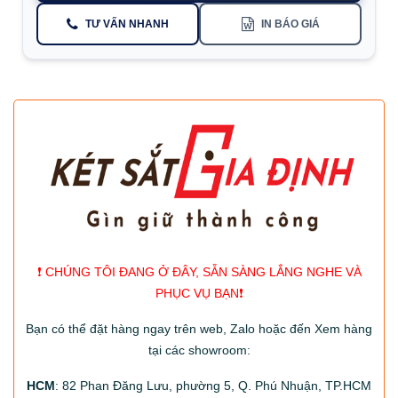
TƯ VẤN NHANH
IN BÁO GIÁ
❗️ CHÚNG TÔI ĐANG Ở ĐÂY, SẴN SÀNG LẮNG NGHE VÀ
PHỤC VỤ BẠN❗️
Bạn có thể đặt hàng ngay trên web, Zalo hoặc đến Xem hàng
tại các showroom:
HCM
: 82 Phan Đăng Lưu, phường 5, Q. Phú Nhuận, TP.HCM