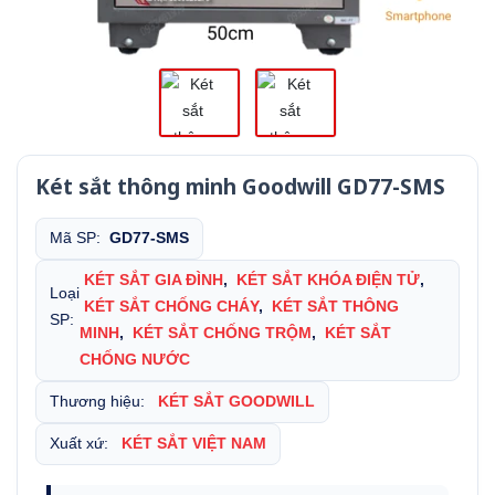
Két sắt thông minh Goodwill GD77-SMS
Mã SP:
GD77-SMS
KÉT SẮT GIA ĐÌNH
,
KÉT SẮT KHÓA ĐIỆN TỬ
,
Loại
KÉT SẮT CHỐNG CHÁY
,
KÉT SẮT THÔNG
SP:
MINH
,
KÉT SẮT CHỐNG TRỘM
,
KÉT SẮT
CHỐNG NƯỚC
Thương hiệu:
KÉT SẮT GOODWILL
Xuất xứ:
KÉT SẮT VIỆT NAM