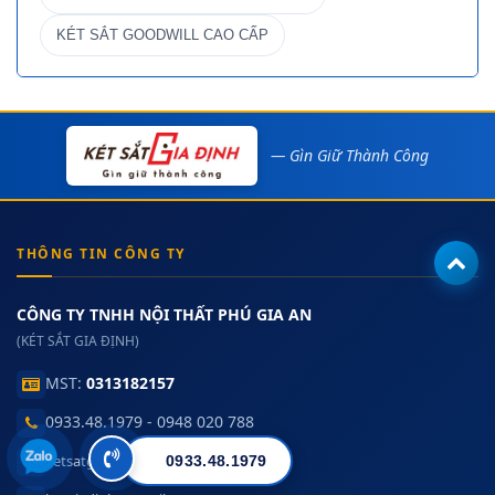
KÉT SẮT GOODWILL CAO CẤP
— Gìn Giữ Thành Công
THÔNG TIN CÔNG TY
CÔNG TY TNHH NỘI THẤT PHÚ GIA AN
(KÉT SẮT GIA ĐỊNH)
MST:
0313182157
0933.48.1979 - 0948 020 788
ketsatgiadinh.vn
0933.48.1979