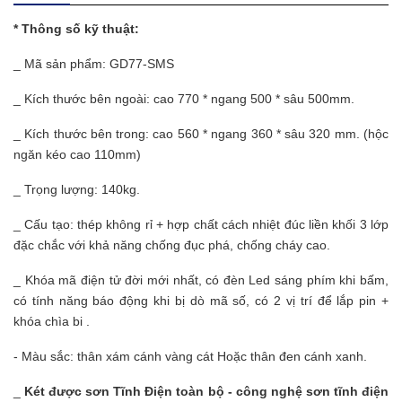
* Thông số kỹ thuật:
_ Mã sản phẩm: GD77-SMS
_ Kích thước bên ngoài: cao 770 * ngang 500 * sâu 500mm.
_ Kích thước bên trong: cao 560 * ngang 360 * sâu 320 mm. (hộc
ngăn kéo cao 110mm)
_ Trọng lượng: 140kg.
_ Cấu tạo: thép không rỉ + hợp chất cách nhiệt đúc liền khối 3 lớp
đặc chắc với khả năng chống đục phá, chống cháy cao.
_ Khóa mã điện tử đời mới nhất, có đèn Led sáng phím khi bấm,
có tính năng báo động khi bị dò mã số, có 2 vị trí để lắp pin +
khóa chìa bi .
- Màu sắc: thân xám cánh vàng cát Hoặc thân đen cánh xanh.
_
Két được sơn Tĩnh Điện toàn bộ - công nghệ sơn tĩnh điện