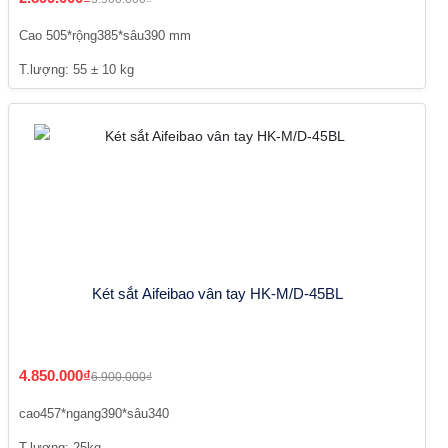
Cao 505*rộng385*sâu390 mm
T.lượng: 55 ± 10 kg
Két sắt Aifeibao vân tay HK-M/D-45BL
4.850.000₫
6.900.000₫
cao457*ngang390*sâu340
T.lượng: 25kg