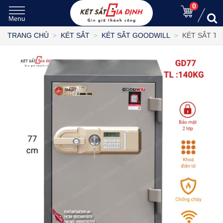
0
KÉT SẮT T
TRANG CHỦ
KÉT SẮT
KÉT SẮT GOODWILL