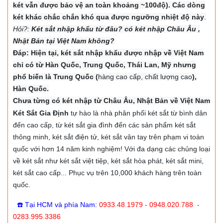
két vẫn được bảo vệ an toàn khoảng ~100độ). Các dòng
két khác chắc chắn khó qua được ngưỡng nhiệt độ này
.
Hỏi?:
Két sắt nhập khẩu từ đâu? có két nhập Châu Âu ,
Nhật Bản tại Việt Nam không?
Đáp: Hiện tại, két sắt nhập khẩu được nhập về Việt Nam
chỉ có từ Hàn Quốc, Trung Quốc, Thái Lan, Mỹ nhưng
phổ biến là Trung Quốc (
hàng cao cấp, chất lượng cao
),
Hàn Quốc.
Chưa từng có két nhập từ Châu Âu, Nhật Bản về Việt Nam
Két Sắt Gia Định
tự hào là nhà phân phối két sắt từ bình dân
đến cao cấp, từ két sắt gia đình đến các sản phẩm két sắt
thông minh, két sắt điện tử, két sắt vân tay trên phạm vi toàn
quốc với hơn 14 năm kinh nghiệm! Với đa dạng các chủng loại
về két sắt như két sắt việt tiệp, két sắt hòa phát, két sắt mini,
két sắt cao cấp... Phục vụ trên 10,000 khách hàng trên toàn
quốc.
☎️ Tại HCM và phía Nam
:
0933.48.1979 - 0948.020.788 -
0283.995.3386