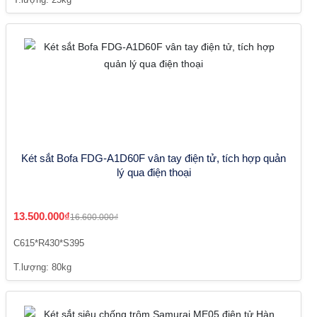
Két sắt Bofa FDG-A1D60F vân tay điện tử, tích hợp quản
lý qua điện thoại
13.500.000₫
16.600.000₫
C615*R430*S395
T.lượng: 80kg