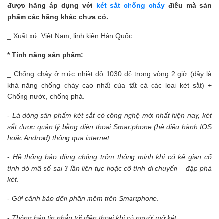
được hãng áp dụng với
két sắt chống cháy
điều mà sản
phẩm các hãng khác chưa có.
_ Xuất xứ: Việt Nam, linh kiện Hàn Quốc.
* Tính năng sản phẩm:
_ Chống cháy ở mức nhiệt độ 1030 độ trong vòng 2 giờ (đây là
khả năng chống cháy cao nhất của tất cả các loại két sắt) +
Chống nước, chống phá.
-
Là dòng sản phẩm két sắt có công nghệ mới nhất hiện nay, két
sắt được quản lý bằng điện thoại Smartphone (hệ điều hành IOS
hoặc Android) thông qua internet
.
-
Hệ thống báo động chống trộm thông minh khi có kẻ gian cố
tình dò mã số sai 3 lần liên tục hoặc cố tình di chuyển – đập phá
két
.
-
Gửi cảnh báo đến phần mềm trên Smartphone
.
-
Thông báo tin nhắn tới điện thoại khi có người mở két
.