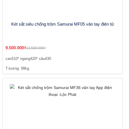
Két sắt siêu chống trộm Samurai MF05 vân tay điện tử
9.500.000₫
13.500.000₫
cao510* ngang420* sâu430
T.lượng: 88kg