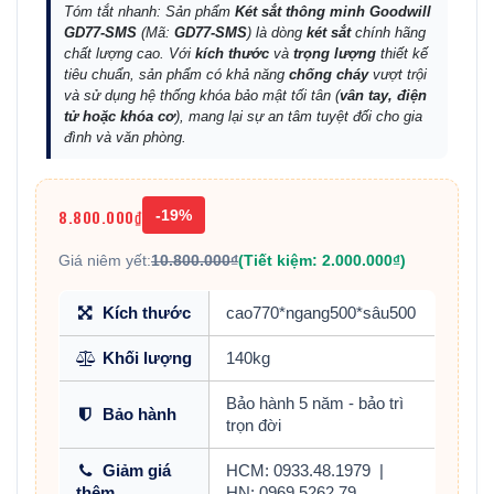
Tóm tắt nhanh: Sản phẩm
Két sắt thông minh Goodwill
GD77-SMS
(Mã:
GD77-SMS
) là dòng
két sắt
chính hãng
chất lượng cao. Với
kích thước
và
trọng lượng
thiết kế
tiêu chuẩn, sản phẩm có khả năng
chống cháy
vượt trội
và sử dụng hệ thống khóa bảo mật tối tân (
vân tay, điện
tử hoặc khóa cơ
), mang lại sự an tâm tuyệt đối cho gia
đình và văn phòng.
8.800.000₫
-19%
Giá niêm yết:
10.800.000₫
(Tiết kiệm: 2.000.000₫)
Kích thước
cao770*ngang500*sâu500
Khối lượng
140kg
Bảo hành 5 năm - bảo trì
Bảo hành
trọn đời
Giảm giá
HCM: 0933.48.1979
|
thêm
HN: 0969.5262.79