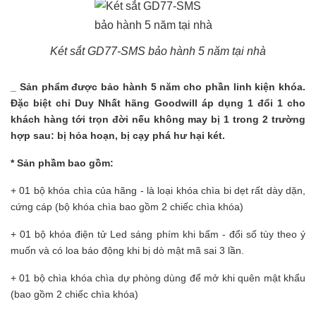
Két sắt GD77-SMS bảo hành 5 năm tại nhà
_ Sản phẩm được bảo hành 5 năm cho phần linh kiện khóa.
Đặc biệt chỉ Duy Nhất hãng Goodwill áp dụng 1 đổi 1 cho
khách hàng tới trọn đời nếu không may bị 1 trong 2 trường
hợp sau: bị hỏa hoạn, bị cạy phá hư hại két.
* Sản phầm bao gồm:
+ 01 bộ khóa chìa của hãng - là loại khóa chìa bi dẹt rất dày dặn,
cứng cáp (bộ khóa chìa bao gồm 2 chiếc chìa khóa)
+ 01 bộ khóa điện tử Led sáng phím khi bấm - đổi số tùy theo ý
muốn và có loa báo động khi bị dò mật mã sai 3 lần.
+ 01 bộ chìa khóa chìa dự phòng dùng để mở khi quên mật khẩu
(bao gồm 2 chiếc chìa khóa)