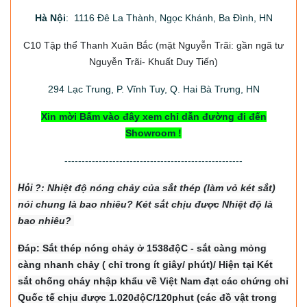
Hà Nội
: 1116 Đê La Thành, Ngọc Khánh, Ba Đình, HN
C10 Tập thể Thanh Xuân Bắc
(mặt Nguyễn Trãi: gần ngã tư
Nguyễn Trãi- Khuất Duy Tiến)
294
Lạc Trung, P. Vĩnh Tuy, Q. Hai Bà Trưng, HN
Xin mời Bấm vào đây xem chỉ dẫn đường đi đến
Showroom !
----------------------------------------------------
Hỏi
?: Nhiệt độ nón
g chảy của sắt thép (làm vỏ két sắt)
nói chung là bao nhiêu? Két sắt chịu được Nhiệt độ là
bao nhiêu?
Đáp: Sắt thép nóng chảy ở 1538độC - sắt càng mỏng
càng nhanh chảy ( chỉ trong ít giây/ phút)/ Hiện tại Két
sắt chống cháy nhập khẩu về Việt Nam đạt các chứng chỉ
Quốc tế chịu được 1.020độC/120phut (các đồ vật trong