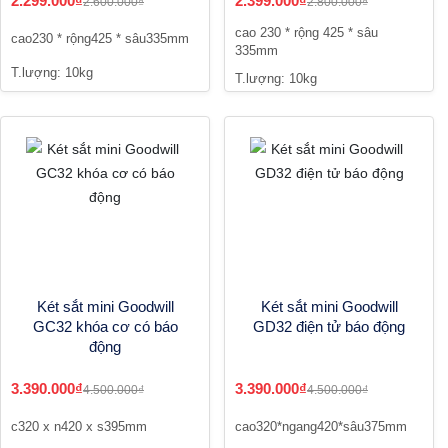
2.299.000₫
2.399.000₫
2.600.000₫
2.800.000₫
cao 230 * rộng 425 * sâu
cao230 * rộng425 * sâu335mm
335mm
T.lượng: 10kg
T.lượng: 10kg
Két sắt mini Goodwill
Két sắt mini Goodwill
GC32 khóa cơ có báo
GD32 điện tử báo động
động
3.390.000₫
3.390.000₫
4.500.000₫
4.500.000₫
c320 x n420 x s395mm
cao320*ngang420*sâu375mm