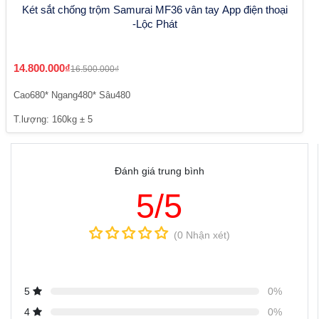
Két sắt chống trộm Samurai MF36 vân tay App điện thoại
-Lộc Phát
14.800.000₫
16.500.000₫
Cao680* Ngang480* Sâu480
T.lượng: 160kg ± 5
Đánh giá trung bình
5/5
(0 Nhận xét)
5
0%
4
0%